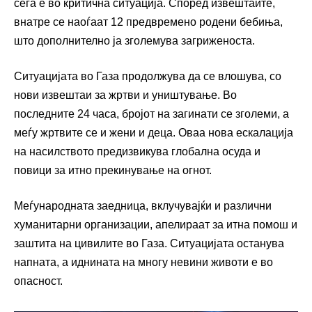
сега е во критична ситуација. Според извештаите,
внатре се наоѓаат 12 предвремено родени бебиња,
што дополнително ја зголемува загриженоста.
Ситуацијата во Газа продолжува да се влошува, со
нови извештаи за жртви и уништување. Во
последните 24 часа, бројот на загинати се зголеми, а
меѓу жртвите се и жени и деца. Оваа нова ескалација
на насилството предизвикува глобална осуда и
повици за итно прекинување на огнот.
Меѓународната заедница, вклучувајќи и различни
хуманитарни организации, апелираат за итна помош и
заштита на цивилите во Газа. Ситуацијата останува
напната, а иднината на многу невини животи е во
опасност.