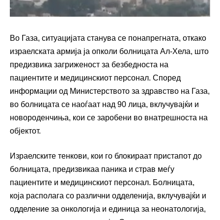
Во Газа, ситуацијата станува се понапрегната, откако
израелската армија ја опколи болницата Ал-Хела, што
предизвика загриженост за безбедноста на
пациентите и медицинскиот персонал. Според
информации од Министерството за здравство на Газа,
во болницата се наоѓаат над 90 лица, вклучувајќи и
новороденчиња, кои се заробени во внатрешноста на
објектот.
Израелските тенкови, кои го блокираат пристапот до
болницата, предизвикаа паника и страв меѓу
пациентите и медицинскиот персонал. Болницата,
која располага со различни одделенија, вклучувајќи и
одделение за онкологија и единица за неонатологија,