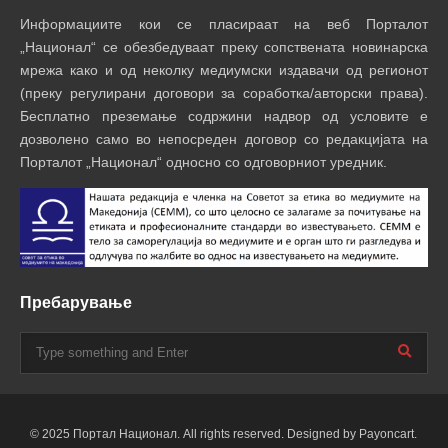
Информациите кои се пласираат на веб Порталот
„Национал“ се обезбедуваат преку сопствената новинарска
мрежа како и од неколку медиумски издавачи од регионот
(преку регулирани договори за соработка/авторски права).
Бесплатно преземање содржини надвор од условите е
дозволено само во непосреден договор со редакцијата на
Порталот „Национал“ односно со одговорниот уредник.
Пребарување
© 2025 Портал Национал. All rights reserved. Designed by Payoncart.