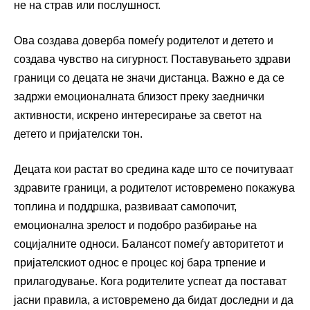
не на страв или послушност.
Ова создава доверба помеѓу родителот и детето и
создава чувство на сигурност. Поставувањето здрави
граници со децата не значи дистанца. Важно е да се
задржи емоционалната близост преку заеднички
активности, искрено интересирање за светот на
детето и пријателски тон.
Децата кои растат во средина каде што се почитуваат
здравите граници, а родителот истовремено покажува
топлина и поддршка, развиваат самопочит,
емоционална зрелост и подобро разбирање на
социјалните односи. Балансот помеѓу авторитетот и
пријателскиот однос е процес кој бара трпение и
прилагодување. Кога родителите успеат да постават
јасни правила, а истовремено да бидат доследни и да