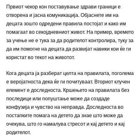
Првиот чекор кон поставување здрави граници е
отворена и јасна комуникација. Објаснете им на
децата зошто одредени правила постојат и како им
помагаат во секојдневниот живот. На пример, времето
за учење не е тука за да родителот контролира, туку за
да им помогне на децата да развијат навики кои ќе ги
користат во текот на животот.
Кога децата ја разберат целта на правилата, поголема
е веројатноста дека ќе ги почитуваат. Вториот клучен
елемент е доследноста. Кршењето на правилата без
последици или попуштање може да создаде
конфузија и чувство на неправда. Доследноста во
постапките помага на детето да знае што може да
очекува, што го намалува стресот и кај детето и кај
родителот.