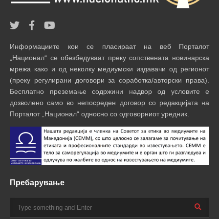
Информациите кои се пласираат на веб Порталот
„Национал“ се обезбедуваат преку сопствената новинарска
мрежа како и од неколку медиумски издавачи од регионот
(преку регулирани договори за соработка/авторски права).
Бесплатно преземање содржини надвор од условите е
дозволено само во непосреден договор со редакцијата на
Порталот „Национал“ односно со одговорниот уредник.
Пребарување