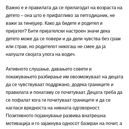
Важно е и правилата да се прилагодат на возраста на
детето – она што е прифатливо за петгодишник, не
важи за тинејџер. Како да бидете и родител и
пријател? Бити пријателски настроен значи дека
детето може да се повери и да дели чувства без срам
или страв, но родителот никогаш не смее да ја
напушти својата улога на водич.
Активното слушање, давањето совети и
покажувањето разбирање им овозможуваат на децата
да се чувствуваат поддржано, додека границите и
правилата и понатаму се почитуваат. Децата треба да
се пофалат кога ги почитуваат границите и да се
нагласи вредноста на нивната одговорност.
Позитивното појакнување развива внатрешна
мотивација и го зајакнува односот базиран на почит, а