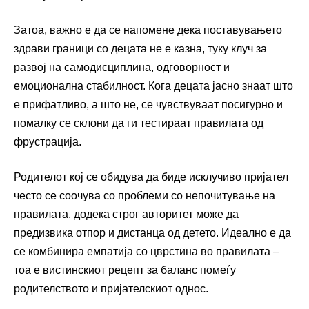
Затоа, важно е да се напомене дека поставувањето
здрави граници со децата не е казна, туку клуч за
развој на самодисциплина, одговорност и
емоционална стабилност. Кога децата јасно знаат што
е прифатливо, а што не, се чувствуваат посигурно и
помалку се склони да ги тестираат правилата од
фрустрација.
Родителот кој се обидува да биде исклучиво пријател
често се соочува со проблеми со непочитување на
правилата, додека строг авторитет може да
предизвика отпор и дистанца од детето. Идеално е да
се комбинира емпатија со цврстина во правилата –
тоа е вистинскиот рецепт за баланс помеѓу
родителството и пријателскиот однос.