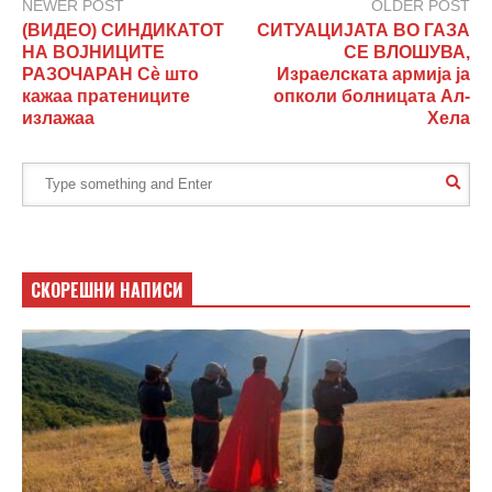
NEWER POST
OLDER POST
(ВИДЕО) СИНДИКАТОТ
СИТУАЦИЈАТА ВО ГАЗА
НА ВОЈНИЦИТЕ
СЕ ВЛОШУВА,
РАЗОЧАРАН Сè што
Израелската армија ја
кажаа пратениците
опколи болницата Ал-
излажаа
Хела
СКОРЕШНИ НАПИСИ