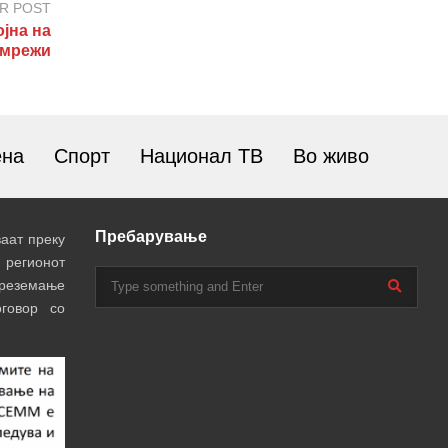
R POST
јна на
 мрежи
ена
Спорт
Национал ТВ
Во живо
Пребарување
аат преку
 регионот
преземање
говор со