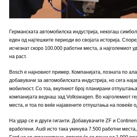
Германската автомобилска индустрија, некогаш симбол 
еден од најтешките периоди во својата историја. Споре
исчезнат скоро 100.000 работни места, а најголемиот 
на раст.
Bosch е најновиот пример. Компанијата, позната по ала
добавувачи за автомобилската индустрија, но сега наја
мобилност. Со тоа, вкупниот број планирани отпуштања 
компанијата веднаш зад Volkswagen. Во најголемиот ге
места, и тоа по веќе најавените отпуштања на повеќе од
На удар се и други гиганти. Добавувачите ZF и Contine
вработени. Audi исто така укинува 7.500 работни места,