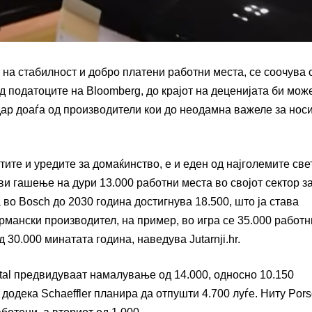
на стабилност и добро платени работни места, се соочува 
д податоците на Bloomberg, до крајот на деценијата би мож
удар доаѓа од производители кои до неодамна важеле за нос
тите и уредите за домаќинство, е и еден од најголемите све
ви гашење на дури 13.000 работни места во својот сектор з
во Bosch до 2030 година достигнува 18.500, што ја става
рмански производител, на пример, во игра се 35.000 работн
 30.000 минатата година, наведува Jutarnji.hr.
ntal предвидуваат намалување од 14.000, односно 10.150
 додека Schaeffler планира да отпушти 4.700 луѓе. Ниту Pors