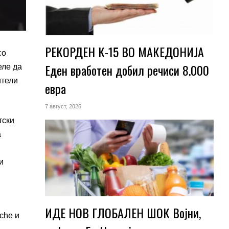
РЕКОРДЕН К-15 ВО МАКЕДОНИЈА
со
Еден вработен добил речиси 8.000
еле да
ители
евра
7 август, 2026
тски
а
и
ИДЕ НОВ ГЛОБАЛЕН ШОК Војни,
che и