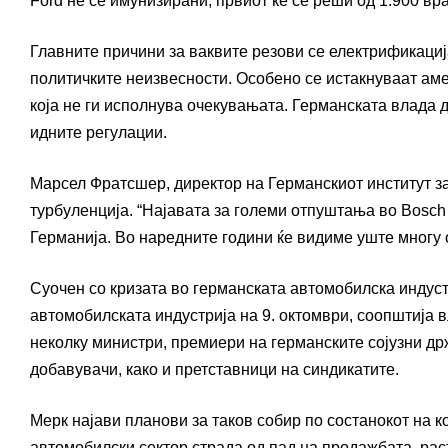
Ford не се имунизирани, првиот ќе се реши од 1.900 вра
Главните причини за ваквите резови се електрификација
политичките неизвесности. Особено се истакнуваат ам
која не ги исполнува очекувањата. Германската влада 
идните регулации.
Марсел Фратсшер, директор на Германскиот институт за
турбуленција. “Најавата за големи отпуштања во Bosch
Германија. Во наредните години ќе видиме уште многу 
Суочен со кризата во германската автомобилска индуст
автомобилската индустрија на 9. октомври, соопштија 
неколку министри, премиери на германските сојузни д
добавувачи, како и претставници на синдикатите.
Мерк најави планови за таков собир по состанокот на 
автомобилски сектор страда од пад на продажбата, рас