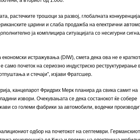
ботени, а вториот од 1.000.
та, растечките трошоци за развој, глобалната конкуренција
ериканските царини и слаба продажба на електрични автом
дополнително ја комплицира ситуацијата со несигурни сигна
 економски истражувања (DIW), смета дека ова не е кратко
 е само почеток на сериозно индустриско реструктурирање 
отпуштања и стечаји”, изјави Фратсшер.
рија, канцеларот Фридрих Мерк планира да свика самит на
владини извори. Очекувањата се дека состанокот ќе собере
ржави со големи фабрики за автомобили, водечки производи
коалициониот одбор на почетокот на септември. Германскиот
течка конкуренција од Кина и премин на електрична мобилно