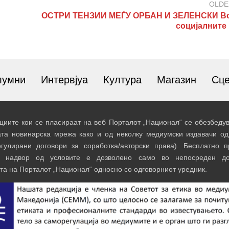
OLDE
ОСТРИ ТЕНЗИИ МЕЃУ ОРБАН И ЗЕЛЕНСКИ Во
социјалните
лумни
Интервјуа
Култура
Магазин
Сц
иите кои се пласираат на веб Порталот „Национал“ се обезбедув
ата новинарска мрежа како и од неколку медиумски издавачи од
егулирани договори за соработка/авторски права). Бесплатно 
и надвор од условите е дозволено само во непосреден до
та на Порталот „Национал“ односно со одговорниот уредник.