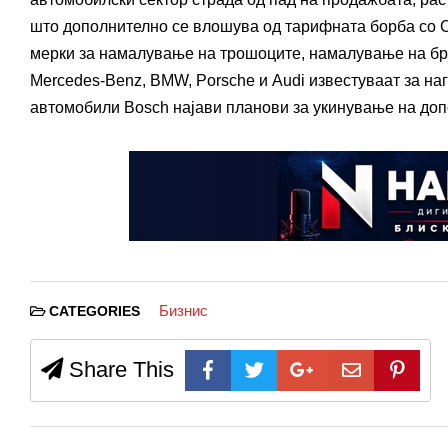
што дополнително се влошува од тарифната борба со 
мерки за намалување на трошоците, намалување на бро
Mercedes-Benz, BMW, Porsche и Audi известуваат за н
автомобили Bosch најави планови за укинување на доп
Бизнис
CATEGORIES
Share This