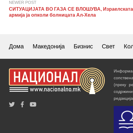
NEWER POST
СИТУАЦИЈАТА ВО ГАЗА СЕ ВЛОШУВА, Израелската
армија ја опколи болницата Ал-Хела
Дома
Македонија
Бизнис
Свет
Ко
Информац
сопствен
(преку р
содржин
редакција