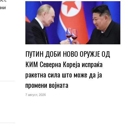
чни
ПУТИН ДОБИ НОВО ОРУЖЈЕ ОД
КИМ Северна Кореја испраќа
ракетна сила што може да ја
промени војната
7 август, 2026