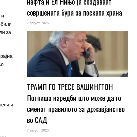
нафта и Ел Нињо ја создаваат
совршената бура за поскапа храна
 и
7 август, 2026
обили
ли за
трајна
во
ТРАМП ГО ТРЕСЕ ВАШИНГТОН
Потпиша наредби што може да го
тели и
сменат правилото за државјанство
во САД
7 август, 2026
ст,