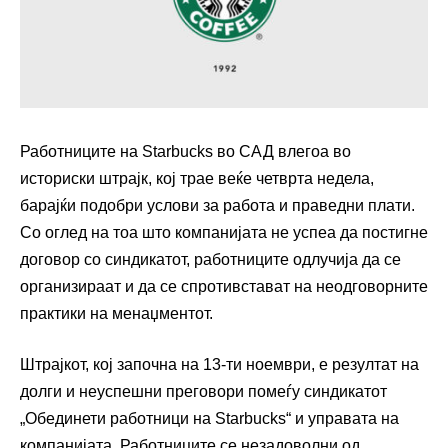
Работниците на Starbucks во САД влегоа во
историски штрајк, кој трае веќе четврта недела,
барајќи подобри услови за работа и праведни плати.
Со оглед на тоа што компанијата не успеа да постигне
договор со синдикатот, работниците одлучија да се
организираат и да се спротивстават на неодговорните
практики на менаџментот.
Штрајкот, кој започна на 13-ти ноември, е резултат на
долги и неуспешни преговори помеѓу синдикатот
„Обединети работници на Starbucks“ и управата на
компанијата. Работниците се незадоволни од