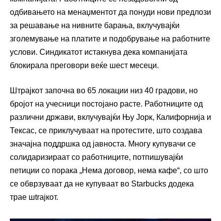
одбивањето на менаџментот да понуди нови предлози
за решавање на нивните барања, вклучувајќи
зголемување на платите и подобрување на работните
услови. Синдикатот истакнува дека компанијата
блокирала преговори веќе шест месеци.
Штрајкот започна во 65 локации низ 40 градови, но
бројот на учесници постојано расте. Работниците од
различни држави, вклучувајќи Њу Јорк, Калифорнија и
Тексас, се приклучуваат на протестите, што создава
значајна поддршка од јавноста. Многу купувачи се
солидаризираат со работниците, потпишувајќи
петиции со порака „Нема договор, нема кафе“, со што
се обврзуваат да не купуваат во Starbucks додека
трае шtrajкот.