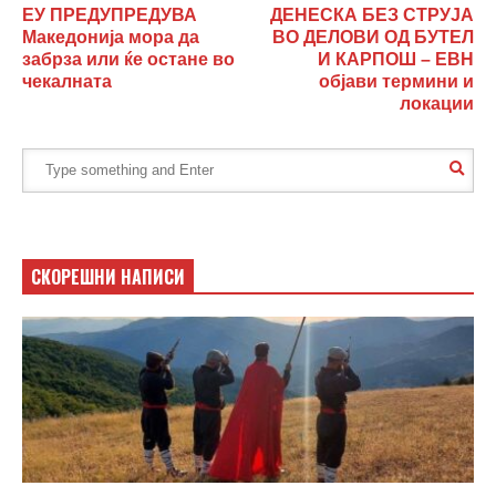
ЕУ ПРЕДУПРЕДУВА
ДЕНЕСКА БЕЗ СТРУЈА
Македонија мора да
ВО ДЕЛОВИ ОД БУТЕЛ
забрза или ќе остане во
И КАРПОШ – ЕВН
чекалната
објави термини и
локации
СКОРЕШНИ НАПИСИ