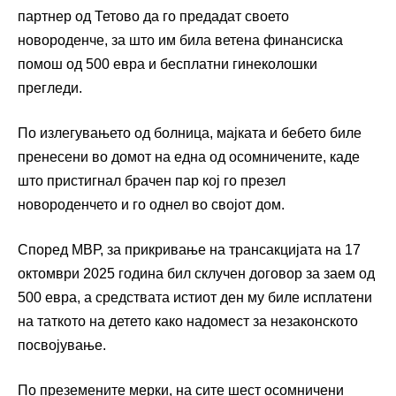
партнер од Тетово да го предадат своето
новороденче, за што им била ветена финансиска
помош од 500 евра и бесплатни гинеколошки
прегледи.
По излегувањето од болница, мајката и бебето биле
пренесени во домот на една од осомничените, каде
што пристигнал брачен пар кој го презел
новороденчето и го однел во својот дом.
Според МВР, за прикривање на трансакцијата на 17
октомври 2025 година бил склучен договор за заем од
500 евра, а средствата истиот ден му биле исплатени
на таткото на детето како надомест за незаконското
посвојување.
По преземените мерки, на сите шест осомничени