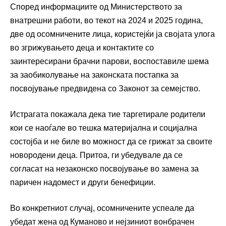
Според информациите од Министерството за
внатрешни работи, во текот на 2024 и 2025 година,
две од осомничените лица, користејќи ја својата улога
во згрижувањето деца и контактите со
заинтересирани брачни парови, воспоставиле шема
за заобиколување на законската постапка за
посвојување предвидена со Законот за семејство.
Истрагата покажала дека тие таргетирале родители
кои се наоѓале во тешка материјална и социјална
состојба и не биле во можност да се грижат за своите
новородени деца. Притоа, ги убедувале да се
согласат на незаконско посвојување во замена за
паричен надомест и други бенефиции.
Во конкретниот случај, осомничените успеале да
убедат жена од Куманово и нејзиниот вонбрачен