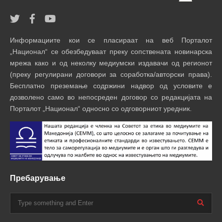
Информациите кои се пласираат на веб Порталот
„Национал“ се обезбедуваат преку сопствената новинарска
мрежа како и од неколку медиумски издавачи од регионот
(преку регулирани договори за соработка/авторски права).
Бесплатно преземање содржини надвор од условите е
дозволено само во непосреден договор со редакцијата на
Порталот „Национал“ односно со одговорниот уредник.
Пребарување