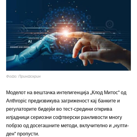
Фото: Принтскрин
Моделот на вештачка интелигенција „Клод Митос“ од
Anthropic предизвикува загриженост кај банките и
регулаторите бидејќи во тест-средини открива
илјадници сериозни софтверски ранливости многу
побрзо од досегашните методи, вклучително и „нулти-
ден“ пропусти.