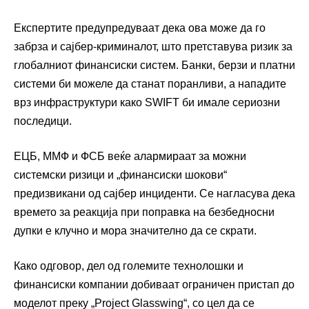
Експертите предупредуваат дека ова може да го
забрза и сајбер-криминалот, што претставува ризик за
глобалниот финансиски систем. Банки, берзи и платни
системи би можеле да станат поранливи, а нападите
врз инфраструктури како SWIFT би имале сериозни
последици.
ЕЦБ, ММФ и ФСБ веќе алармираат за можни
системски ризици и „финансиски шокови“
предизвикани од сајбер инциденти. Се нагласува дека
времето за реакција при поправка на безбедносни
дупки е клучно и мора значително да се скрати.
Како одговор, дел од големите технолошки и
финансиски компании добиваат ограничен пристап до
моделот преку „Project Glasswing“, со цел да се