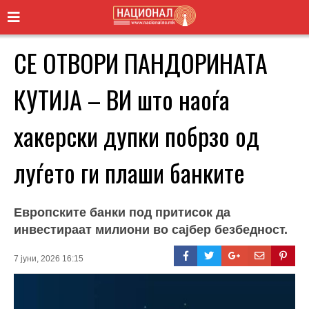
СЕ ОТВОРИ ПАНДОРИНАТА
КУТИЈА – ВИ што наоѓа
хакерски дупки побрзо од
луѓето ги плаши банките
Европските банки под притисок да
инвестираат милиони во сајбер безбедност.
7 јуни, 2026 16:15