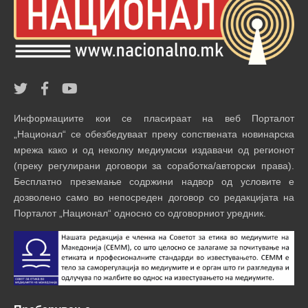
Информациите кои се пласираат на веб Порталот
„Национал“ се обезбедуваат преку сопствената новинарска
мрежа како и од неколку медиумски издавачи од регионот
(преку регулирани договори за соработка/авторски права).
Бесплатно преземање содржини надвор од условите е
дозволено само во непосреден договор со редакцијата на
Порталот „Национал“ односно со одговорниот уредник.