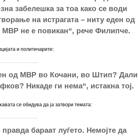
зна забелешка за тоа како се води
атворање на истрагата – ниту еден од
 МВР не е повикан“, рече Филипче.
цијата и политичарите:
рен од МВР во Кочани, во Штип? Дали
фков? Никаде ги нема“, истакна тој.
авата се обидува да ја затвори темата:
 правда бараат луѓето. Немојте да