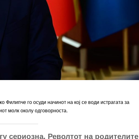
 Филипче го осуди начинот на кој се води истрагата за
иот молк околу одговорноста.
гу сериозна. Револтот на родителите