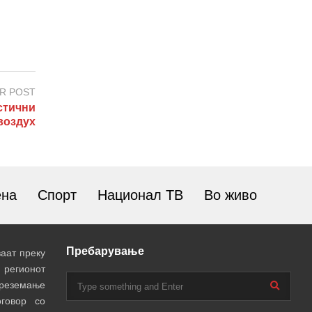
R POST
стични
воздух
ена
Спорт
Национал ТВ
Во живо
Пребарување
аат преку
 регионот
преземање
говор со