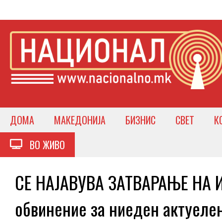
ДОМА
МАКЕДОНИЈА
БИЗНИС
СВЕТ
К
ВО ЖИВО
СЕ НАЈАВУВА ЗАТВАРАЊЕ НА 
обвинение за ниеден актуеле