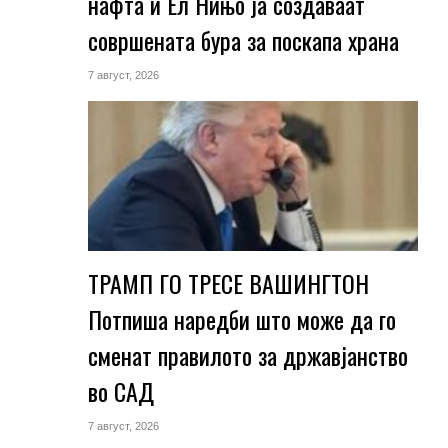
нафта и Ел Нињо ја создаваат
совршената бура за поскапа храна
7 август, 2026
ТРАМП ГО ТРЕСЕ ВАШИНГТОН
Потпиша наредби што може да го
сменат правилото за државјанство
во САД
7 август, 2026