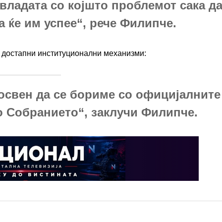
 владата со којшто проблемот сака д
а ќе им успее“, рече Филипче.
е достапни институционални механизми:
освен да се бориме со официјалните
 Собранието“, заклучи Филипче.