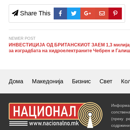
Share This
NEWER POST
ИНВЕСТИЦИЈА ОД БРИТАНСКИОТ ЗАЕМ 1,3 милија
за изградбата на хидроелектраните Чебрен и Гали
Дома
Македонија
Бизнис
Свет
Ко
Информац
сопствен
(преку р
содржин