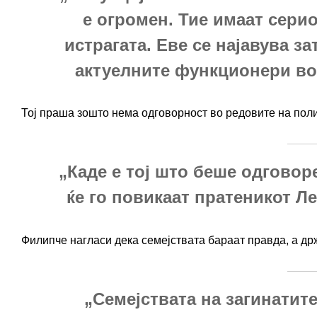
е огромен. Тие имаат серио
истрагата. Еве се најавува з
актуелните функционери во
Тој праша зошто нема одговорност во редовите на поли
„Каде е тој што беше одгово
ќе го повикаат пратеникот Ле
Филипче нагласи дека семејствата бараат правда, а држ
„Семејствата на загинатите