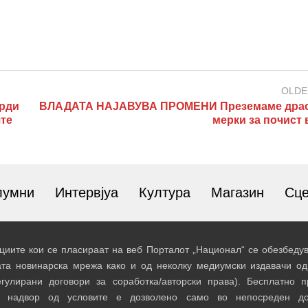
OLDE
рди
ВЛАДАТА НАЈАВУВА ПРОМЕНИ Преземаме дра
ште
мерки за почист 
лумни
Интервјуа
Култура
Магазин
Сц
иите кои се пласираат на веб Порталот „Национал“ се обезбедув
ата новинарска мрежа како и од неколку медиумски издавачи од
егулирани договори за соработка/авторски права). Бесплатно 
и надвор од условите е дозволено само во непосреден до