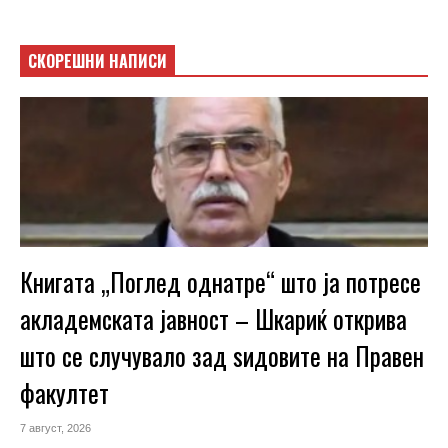
СКОРЕШНИ НАПИСИ
Книгата „Поглед однатре“ што ја потресе
акладемската јавност – Шкариќ открива
што се случувало зад ѕидовите на Правен
факултет
7 август, 2026