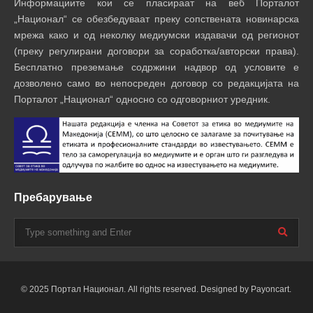
Информациите кои се пласираат на веб Порталот
„Национал“ се обезбедуваат преку сопствената новинарска
мрежа како и од неколку медиумски издавачи од регионот
(преку регулирани договори за соработка/авторски права).
Бесплатно преземање содржини надвор од условите е
дозволено само во непосреден договор со редакцијата на
Порталот „Национал“ односно со одговорниот уредник.
Пребарување
© 2025 Портал Национал. All rights reserved. Designed by Payoncart.