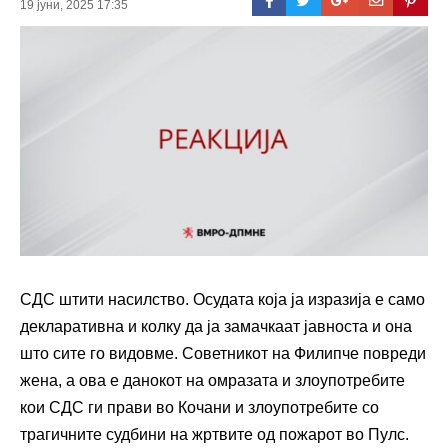
19 јуни, 2025 17:35
СДС штити насилство. Осудата која ја изразија е само
декларативна и колку да ја замачкаат јавноста и она
што сите го видовме. Советникот на Филипче повреди
жена, а ова е данокот на омразата и злоупотребите
кои СДС ги прави во Кочани и злоупотребите со
трагичните судбини на жртвите од пожарот во Пулс.