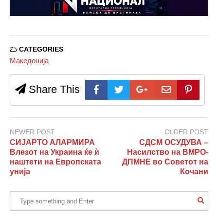
CATEGORIES
Македонија
Share This
NEWER POST
OLDER POST
СИЈАРТО АЛАРМИРА
СДСМ ОСУДУВА –
Влезот на Украина ќе ѝ
Насилство на ВМРО-
наштети на Европската
ДПМНЕ во Советот на
унија
Кочани