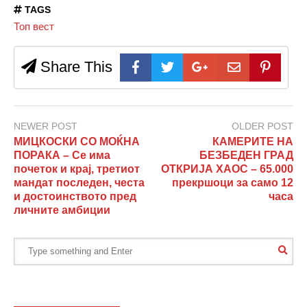
TAGS
Топ вест
Share This
NEWER POST
OLDER POST
МИЦКОСКИ СО МОЌНА
КАМЕРИТЕ НА
ПОРАКА – Се има
БЕЗБЕДЕН ГРАД
почеток и крај, третиот
ОТКРИЈА ХАОС – 65.000
мандат последен, честа
прекршоци за само 12
и достоинството пред
часа
личните амбиции