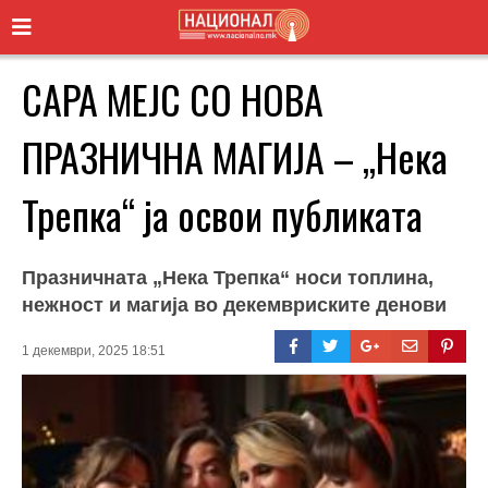
САРА МЕЈС СО НОВА
ПРАЗНИЧНА МАГИЈА – „Нека
Трепка“ ја освои публиката
Празничната „Нека Трепка“ носи топлина,
нежност и магија во декемвриските денови
1 декември, 2025 18:51