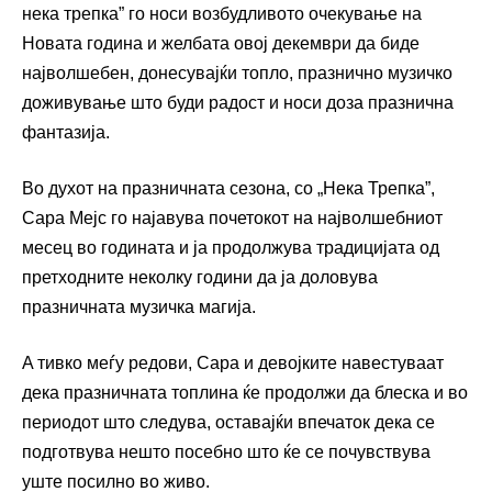
нека трепка” го носи возбудливото очекување на
Новата година и желбата овој декември да биде
најволшебен, донесувајќи топло, празнично музичко
доживување што буди радост и носи доза празнична
фантазија.
Во духот на празничната сезона, со „Нека Трепка”,
Сара Мејс го најавува почетокот на најволшебниот
месец во годината и ја продолжува традицијата од
претходните неколку години да ја доловува
празничната музичка магија.
A тивко меѓу редови, Сара и девојките навестуваат
дека празничната топлина ќе продолжи да блеска и во
периодот што следува, оставајќи впечаток дека се
подготвува нешто посебно што ќе се почувствува
уште посилно во живо.