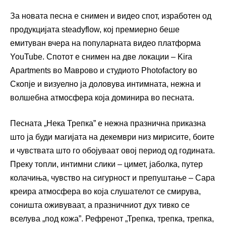
За новата песна е снимен и видео спот, изработен од
продукцијата steadyflow, кој премиерно беше
емитуван вчера на популарната видео платформа
YouTube. Спотот е снимен на две локации – Kira
Apartments во Маврово и студиото Photofactory во
Скопје и визуелно ја доловува интимната, нежна и
волшебна атмосфера која доминира во песната.
Песната „Нека Трепка” е нежна празнична приказна
што ја буди магијата на декември низ мирисите, боите
и чувствата што го обојуваат овој период од годината.
Преку топли, интимни слики – цимет, јаболка, путер
колачиња, чувство на сигурност и препуштање – Сара
креира атмосфера во која слушателот се смирува,
соништа оживуваат, а празничниот дух тивко се
вселува „под кожа”. Рефренот „Трепка, трепка, трепка,