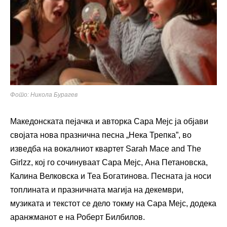
Фото: Никола Бурагев
Македонската пејачка и авторка Сара Мејс ја објави
својата нова празнична песна „Нека Трепка”, во
изведба на вокалниот квартет Sarah Mace and The
Girlzz, кој го сочинуваат Сара Мејс, Ана Петановска,
Калина Велковска и Теа Богатинова. Песната ја носи
топлината и празничната магија на декември,
музиката и текстот се дело токму на Сара Мејс, додека
аранжманот е на Роберт Билбилов.