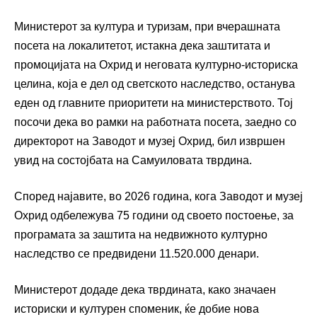
Министерот за култура и туризам, при вчерашната
посета на локалитетот, истакна дека заштитата и
промоцијата на Охрид и неговата културно-историска
целина, која е дел од светското наследство, останува
еден од главните приоритети на министерството. Тој
посочи дека во рамки на работната посета, заедно со
директорот на Заводот и музеј Охрид, бил извршен
увид на состојбата на Самуиловата тврдина.
Според најавите, во 2026 година, кога Заводот и музеј
Охрид одбележува 75 години од своето постоење, за
програмата за заштита на недвижното културно
наследство се предвидени 11.520.000 денари.
Министерот додаде дека тврдината, како значаен
историски и културен споменик, ќе добие нова