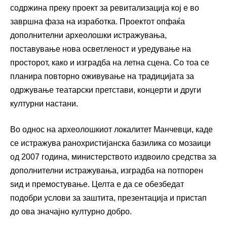
содржина преку проект за ревитализација кој е во
завршна фаза на изработка. Проектот опфаќа
дополнителни археолошки истражувања,
поставување нова осветленост и уредување на
просторот, како и изградба на летна сцена. Со тоа се
планира повторно оживување на традицијата за
одржување театарски претстави, концерти и други
културни настани.
Во однос на археолошкиот локалитет Манчевци, каде
се истражува ранохристијанска базилика со мозаици
од 2007 година, министерството издвоило средства за
дополнителни истражувања, изградба на потпорен
ѕид и премостување. Целта е да се обезбедат
подобри услови за заштита, презентација и пристап
до ова значајно културно добро.