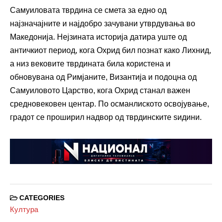
Самуиловата тврдина се смета за едно од
најзначајните и најдобро зачувани утврдувања во
Македонија. Нејзината историја датира уште од
античкиот период, кога Охрид бил познат како Лихнид,
а низ вековите тврдината била користена и
обновувана од Римјаните, Византија и подоцна од
Самуиловото Царство, кога Охрид станал важен
средновековен центар. По османлиското освојување,
градот се проширил надвор од тврдинските ѕидини.
CATEGORIES
Култура