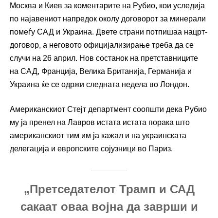
Москва и Киев за коментарите на Рубио, кои уследија
по најавениот напредок околу договорот за минерали
помеѓу САД и Украина. Двете страни потпишаа нацрт-
договор, а неговото официјализирање треба да се
случи на 26 април. Нов состанок на претставниците
на САД, Франција, Велика Британија, Германија и
Украина ќе се одржи следната недела во Лондон.
Американскиот Стејт департмент соопшти дека Рубио
му ја пренел на Лавров истата истата порака што
американскиот тим им ја кажал и на украинската
делегација и европските сојузници во Париз.
„Претседателот Трамп и САД
сакаат оваа војна да заврши и