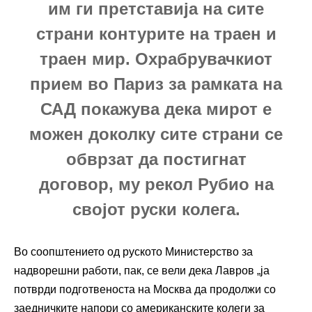
им ги претставија на сите
страни контурите на траен и
траен мир. Охрабрувачкиот
прием во Париз за рамката на
САД покажува дека мирот е
можен доколку сите страни се
обврзат да постигнат
договор, му рекол Рубио на
својот руски колега.
Во соопштението од руското Министерство за
надворешни работи, пак, се вели дека Лавров „ја
потврди подготвеноста на Москва да продолжи со
заедничките напори со американските колеги за