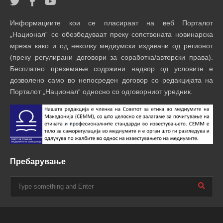
Информациите кои се пласираат на веб Порталот
„Национал“ се обезбедуваат преку сопствената новинарска
мрежа како и од неколку медиумски издавачи од регионот
(преку регулирани договори за соработка/авторски права).
Бесплатно преземање содржини надвор од условите е
дозволено само во непосреден договор со редакцијата на
Порталот „Национал“ односно со одговорниот уредник.
Пребарување