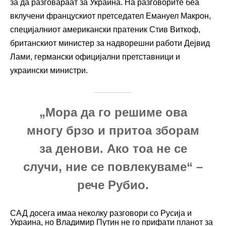
за да разговараат за Украина. На разговорите беа
вклучени францускиот претседател Емануел Макрон,
специјалниот американски пратеник Стив Виткоф,
британскиот министер за надворешни работи Дејвид
Лами, германски официјални претставници и
украински министри.
„Мора да го решиме ова
многу брзо и притоа зборам
за денови. Ако тоа не се
случи, ние се повлекуваме“ –
рече Рубио.
САД досега имаа неколку разговори со Русија и
Украина, но Владимир Путин не го прифати планот за