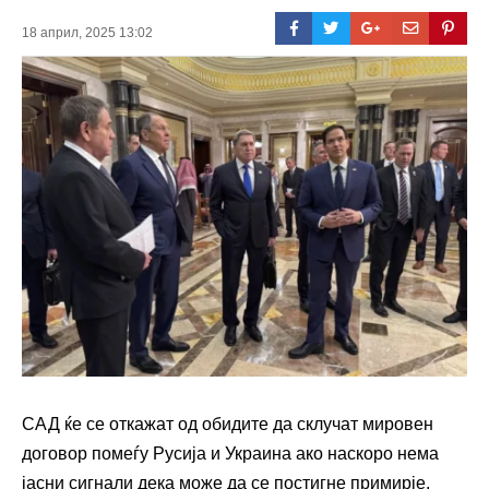
18 април, 2025 13:02
САД ќе се откажат од обидите да склучат мировен
договор помеѓу Русија и Украина ако наскоро нема
јасни сигнали дека може да се постигне примирје,