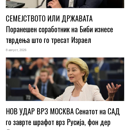
СЕМЕЈСТВОТО ИЛИ ДРЖАВАТА
Поранешен соработник на Биби изнесе
тврдења што го тресат Израел
8 август, 2026
НОВ УДАР ВРЗ МОСКВА Сенатот на САД
го заврте шрафот врз Русија, фон дер