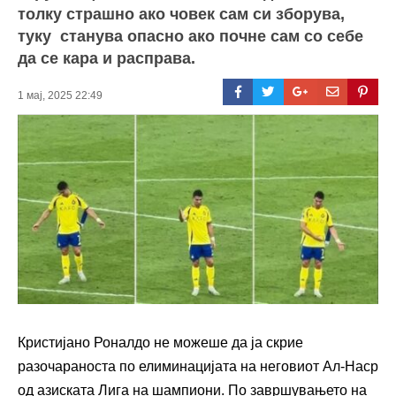
толку страшно ако човек сам си зборува,
туку станува опасно ако почне сам со себе
да се кара и расправа.
1 мај, 2025 22:49
Кристијано Роналдо не можеше да ја скрие
разочараноста по елиминацијата на неговиот Ал-Наср
од азиската Лига на шампиони. По завршувањето на