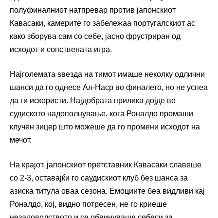
полуфиналниот натпревар против јапонскиот
Кавасаки, камерите го забележаа португалскиот ас
како зборува сам со себе, јасно фрустриран од
исходот и сопствената игра.
Најголемата ѕвезда на тимот имаше неколку одлични
шанси да го однесе Ал-Наср во финалето, но не успеа
да ги искористи. Најдобрата прилика дојде во
судиското надополнување, кога Роналдо промаши
клучен зицер што можеше да го промени исходот на
мечот.
На крајот, јапонскиот претставник Кавасаки славеше
со 2-3, оставајќи го саудискиот клуб без шанса за
азиска титула оваа сезона. Емоциите беа видливи кај
Роналдо, кој, видно потресен, не го криеше
незадоволството и се обвинуваше себеси за