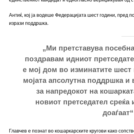
Антиќ, кој ја водеше Федерацијата шест години, пред по
изрази поддршка.
„Ми претставува посебна
поздравам идниот претседате
е мој дом во изминатите шест 
мојата апсолутна поддршка и 
за напредокот на кошаркат
новиот претседател среќа 
доаѓаат“
Главчев е познат во кошаркарските кругови како сопст