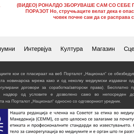
,
(ВИДЕО) РОНАЛДО ЗБОРУВАШЕ САМ СО СЕБЕ 
ПОРАЗОТ Но, стручњаците велат дека е опас
човек почне сам да се расправа 
лумни
Интервјуа
Култура
Магазин
Сц
иите кои се пласираат на веб Порталот „Национал“ се обезбедув
ата новинарска мрежа како и од неколку медиумски издавачи од
егулирани договори за соработка/авторски права). Бесплатно 
и надвор од условите е дозволено само во непосреден до
та на Порталот „Национал“ односно со одговорниот уредник.