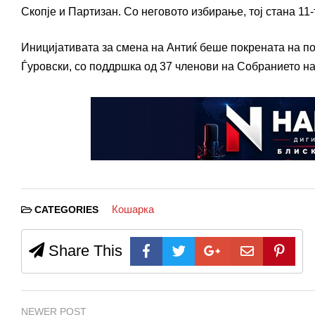
Скопје и Партизан. Со неговото избирање, тој стана 11
Иницијативата за смена на Антиќ беше покрената на п
Ѓуровски, со поддршка од 37 членови на Собранието н
Кошарка
CATEGORIES
Share This
NEWER POST