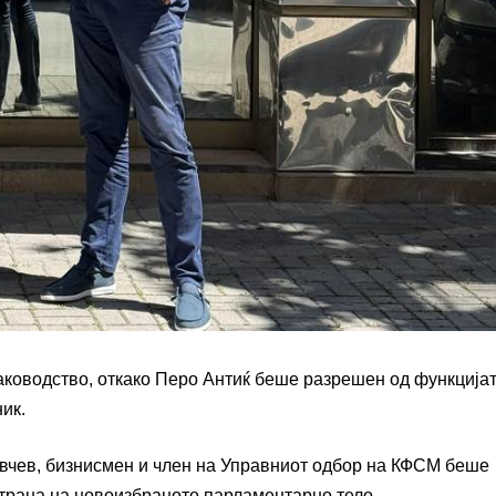
ководство, откако Перо Антиќ беше разрешен од функција
ик.
вчев, бизнисмен и член на Управниот одбор на КФСМ беше
трана на новоизбраното парламентарно тело.