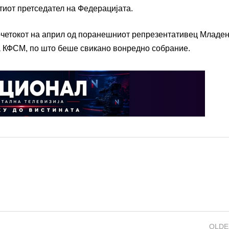
-тиот претседател на Федерацијата.
очетокот на април од поранешниот репрезентативец Младе
а КФСМ, по што беше свикано вонредно собрание.
OLDE