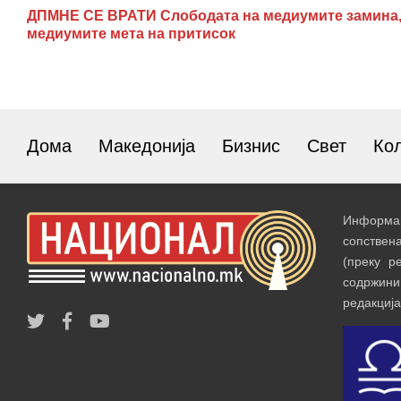
ДПМНЕ СЕ ВРАТИ Слободата на медиумите замина
медиумите мета на притисок
Дома
Македонија
Бизнис
Свет
Ко
Информац
сопствен
(преку р
содржин
редакција