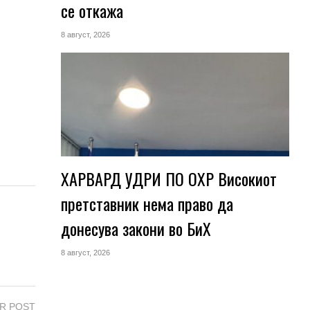
се откажа
8 август, 2026
н
ХАРВАРД УДРИ ПО ОХР Високиот
претставник нема право да
донесува закони во БиХ
8 август, 2026
R POST