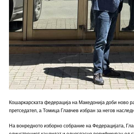
Кошаркарската федерација на Македонија доби ново ра
претседател, а Томица Главчев избран за негов наследн
На вонредното изборно собрание на Федерацијата, Гла
единствениот кандидат и едногласно верификуван од с