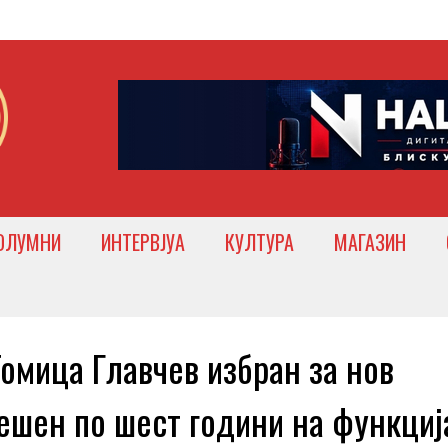
ОЛУМНИ
ИНТЕРВЈУА
КУЛТУРА
МАГАЗИН
мица Главчев избран за нов
ешен по шест години на функциј