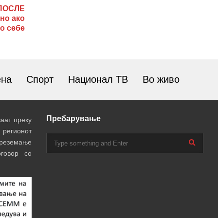
ПОСЛЕ
но ако
со себе
ена
Спорт
Национал ТВ
Во живо
Пребарување
аат преку
 регионот
преземање
говор со