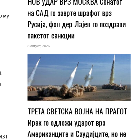
НОВ УДАР ВРЗ МОСКВА Сенатот
на САД го заврте шрафот врз
о му
Русија, фон дер Лајен го поздрави
пакетот санкции
8 август, 2026
а
р
ТРЕТА СВЕТСКА ВОЈНА НА ПРАГОТ
Ирак го одложи ударот врз
Американците и Саудијците, но не
 МЗТ