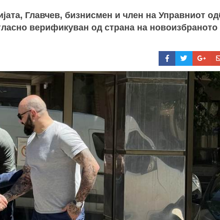
јата, Главчев, бизнисмен и член на Управниот о
гласно верификуван од страна на новоизбраното