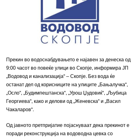
Прекин во водоснабдувањето е најавен за денеска од
9:00 часот во повеќе улици во Скопје, информира ЈП
„Водовод и канализација“ – Скопје. Без вода ќе
останат дел од корисниците на улиците „Бањалучка“,
„Осло“, „Будимпештанска“, „Урош Џудовиќ“, „Љубица
Георгиева“, како и делови од „Женевска“ и „Васил
Чакаларов“.
Од јавното претпријатие појаснуваат дека прекинот е
поради реконструкција на водоводна цевка со