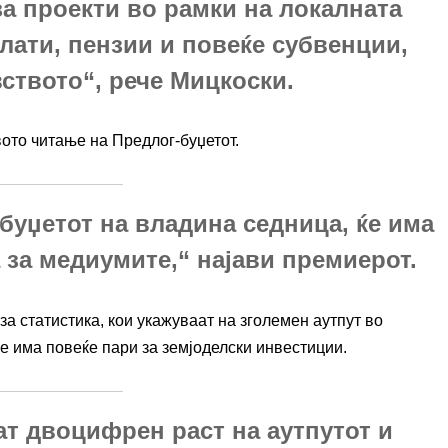
за проекти во рамки на локалната
лати, пензии и повеќе субвенции,
ството“, рече Мицкоски.
вото читање на Предлог-буџетот.
-буџетот на владина седница, ќе има
за медиумите,“ најави премиерот.
а статистика, кои укажуваат на зголемен аутпут во
е има повеќе пари за земјоделски инвестиции.
ат двоцифрен раст на аутпутот и