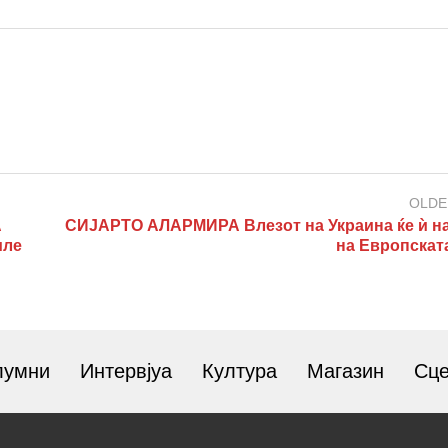
OLDE
А
СИЈАРТО АЛАРМИРА Влезот на Украина ќе ѝ н
иле
на Европската
лумни
Интервјуа
Култура
Магазин
Сц