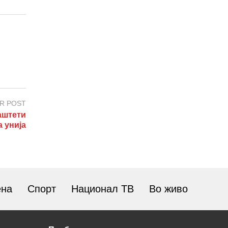
R POST
аштети
 унија
ена
Спорт
Национал ТВ
Во живо