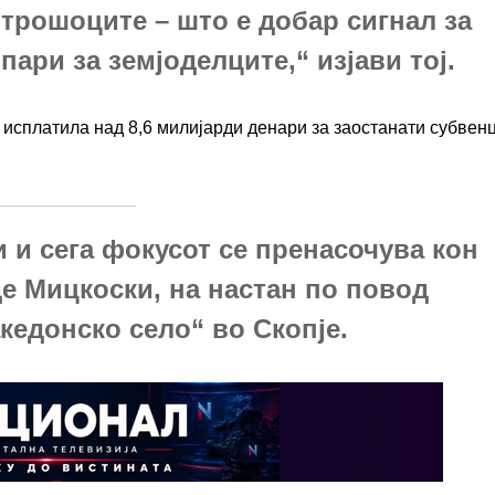
трошоците – што е добар сигнал за
пари за земјоделците,“ изјави тој.
исплатила над 8,6 милијарди денари за заостанати субвен
 и сега фокусот се пренасочува кон
де Мицкоски, на настан по повод
кедонско село“ во Скопје.