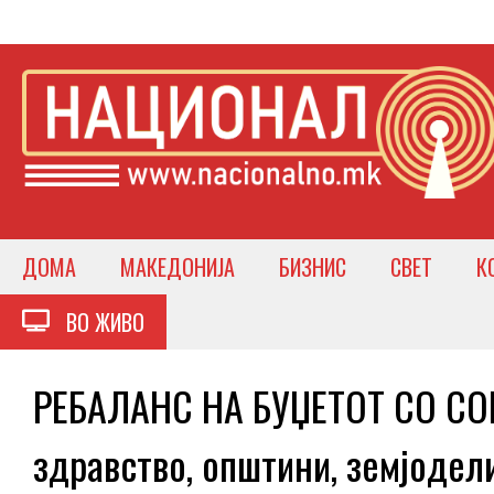
ДОМА
МАКЕДОНИЈА
БИЗНИС
СВЕТ
К
ВО ЖИВО
РЕБАЛАНС НА БУЏЕТОТ СО СО
здравство, општини, земјодел