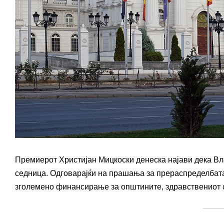
Премиерот Христијан Мицкоски денеска најави дека Вла
седница. Одговарајќи на прашања за прераспределбата
зголемено финансирање за општините, здравствениот се