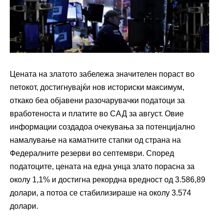
Цената на златото забележа значителен пораст во
петокот, достигнувајќи нов историски максимум,
откако беа објавени разочарувачки податоци за
вработеноста и платите во САД за август. Овие
информации создадоа очекувања за потенцијално
намалување на каматните стапки од страна на
Федералните резерви во септември. Според
податоците, цената на една унца злато порасна за
околу 1,1% и достигна рекордна вредност од 3.586,89
долари, а потоа се стабилизираше на околу 3.574
долари.