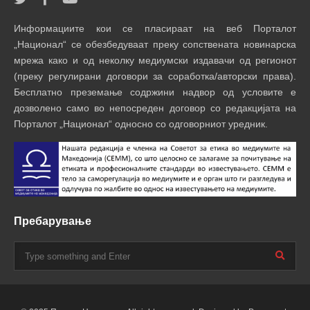
Информациите кои се пласираат на веб Порталот
„Национал“ се обезбедуваат преку сопствената новинарска
мрежа како и од неколку медиумски издавачи од регионот
(преку регулирани договори за соработка/авторски права).
Бесплатно преземање содржини надвор од условите е
дозволено само во непосреден договор со редакцијата на
Порталот „Национал“ односно со одговорниот уредник.
Пребарување