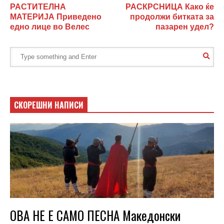
РАСТИТЕЛНА
РАСКРСНИЦА Како ќе
МАТЕРИЈА Приведено
продолжи битката за
едно лице во Велес
пазарен удел?
СКОРЕШНИ НАПИСИ
ОВА НЕ Е САМО ПЕСНА Македонски