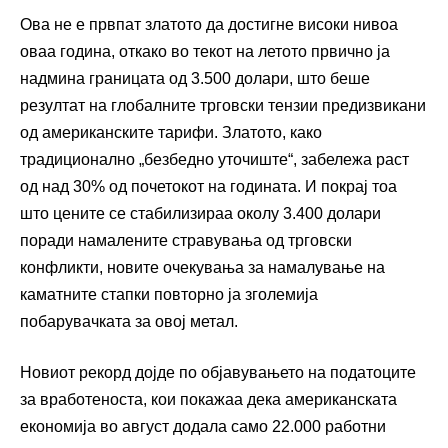
Ова не е првпат златото да достигне високи нивоа
оваа година, откако во текот на летото првично ја
надмина границата од 3.500 долари, што беше
резултат на глобалните трговски тензии предизвикани
од американските тарифи. Златото, како
традиционално „безбедно уточиште“, забележа раст
од над 30% од почетокот на годината. И покрај тоа
што цените се стабилизираа околу 3.400 долари
поради намалените стравувања од трговски
конфликти, новите очекувања за намалување на
каматните стапки повторно ја зголемија
побарувачката за овој метал.
Новиот рекорд дојде по објавувањето на податоците
за вработеноста, кои покажаа дека американската
економија во август додала само 22.000 работни