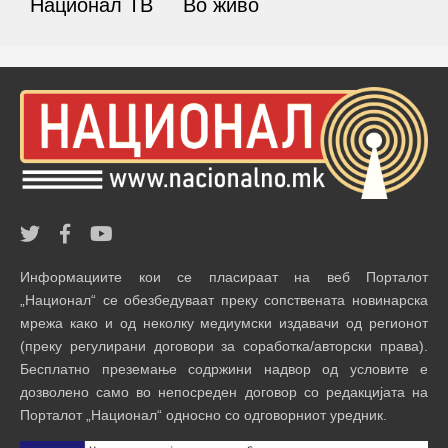
Национал ТВ
Во живо
Информациите кои се пласираат на веб Порталот
„Национал“ се обезбедуваат преку сопствената новинарска
мрежа како и од неколку медиумски издавачи од регионот
(преку регулирани договори за соработка/авторски права).
Бесплатно преземање содржини надвор од условите е
дозволено само во непосреден договор со редакцијата на
Порталот „Национал“ односно со одговорниот уредник.