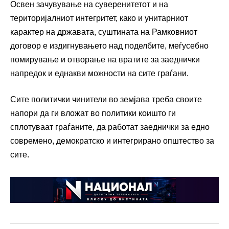
Освен зачувување на суверенитетот и на
територијалниот интегритет, како и унитарниот
карактер на државата, суштината на Рамковниот
договор е издигнувањето над поделбите, меѓусебно
помирување и отворање на вратите за заеднички
напредок и еднакви можности на сите граѓани.
Сите политички чинители во земјава треба своите
напори да ги вложат во политики коишто ги
сплотуваат граѓаните, да работат заеднички за едно
современо, демократско и интегрирано општество за
сите.