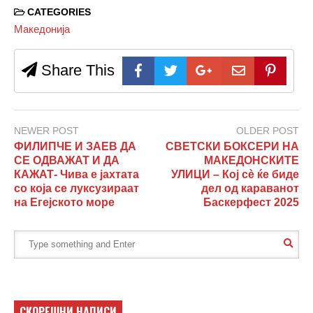
CATEGORIES
Македонија
Share This
NEWER POST
OLDER POST
ФИЛИПЧЕ И ЗАЕВ ДА
СВЕТСКИ БОКСЕРИ НА
СЕ ОДВАЖАТ И ДА
МАКЕДОНСКИТЕ
КАЖАТ- Чива е јахтата
УЛИЦИ – Кој сè ќе биде
со која се луксузираат
дел од караванот
на Егејското море
Баскерфест 2025
СКОРЕШНИ НАПИСИ