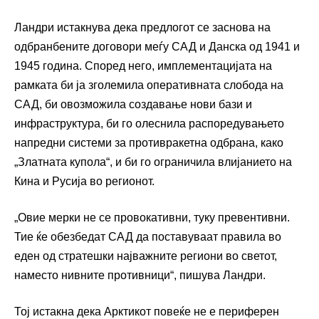
Ландри истакнува дека предлогот се заснова на
одбранбените договори меѓу САД и Данска од 1941 и
1945 година. Според него, имплементацијата на
рамката би ја зголемила оперативната слобода на
САД, би овозможила создавање нови бази и
инфраструктура, би го олеснила распоредувањето
напредни системи за противракетна одбрана, како
„Златната купола“, и би го ограничила влијанието на
Кина и Русија во регионот.
„Овие мерки не се провокативни, туку превентивни.
Тие ќе обезбедат САД да поставуваат правила во
еден од стратешки најважните региони во светот,
наместо нивните противници“, пишува Ландри.
Тој истакна дека Арктикот повеќе не е периферен