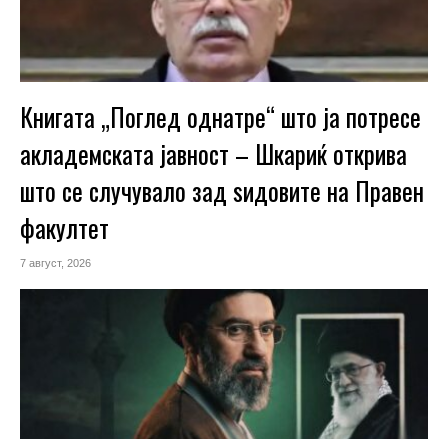
Книгата „Поглед однатре“ што ја потресе
акладемската јавност – Шкариќ открива
што се случувало зад ѕидовите на Правен
факултет
7 август, 2026