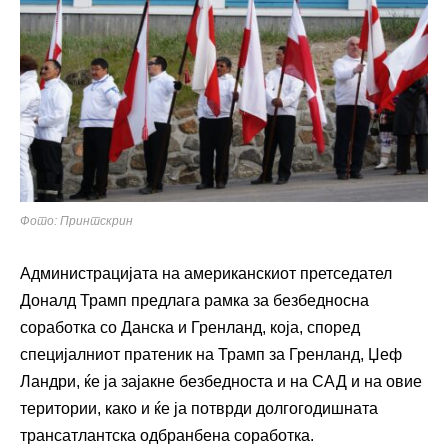
Фото: Принтскрин
Администрацијата на американскиот претседател
Доналд Трамп предлага рамка за безбедносна
соработка со Данска и Гренланд, која, според
специјалниот пратеник на Трамп за Гренланд, Џеф
Ландри, ќе ја зајакне безбедноста и на САД и на овие
територии, како и ќе ја потврди долгогодишната
трансатлантска одбранбена соработка.