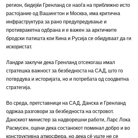
регион, бидејќи Гренланд се наоѓа на приближно исто
растојание од Вашингтон и Москва, има критична
инфраструктура за рано предупредување и
противракетна одбрана и е важен за арктичките
бродски патишта кои Кина и Русија се обидуваат да ги
искористат.
Ландри заклучи дека Гренланд отсекогаш имал
стратешка важност за безбедноста на САД, што го
потврдува и историјата, но и потребата од соодветна
стратегија.
Во среда, претставници на САД, Данска и Гренланд
одржаа разговори за безбедноста на островот.
Данскиот министер за надворешни работи, Ларс Лока
Расмусен, оцени дека состанокот поминал добро и во
конструктивна атмосфера, но дека сè уште не се