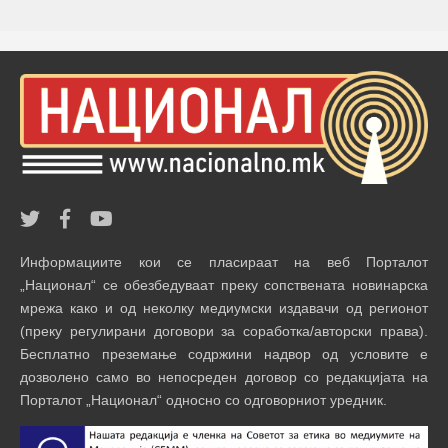
Информациите кои се пласираат на веб Порталот
„Национал“ се обезбедуваат преку сопствената новинарска
мрежа како и од неколку медиумски издавачи од регионот
(преку регулирани договори за соработка/авторски права).
Бесплатно преземање содржини надвор од условите е
дозволено само во непосреден договор со редакцијата на
Порталот „Национал“ односно со одговорниот уредник.