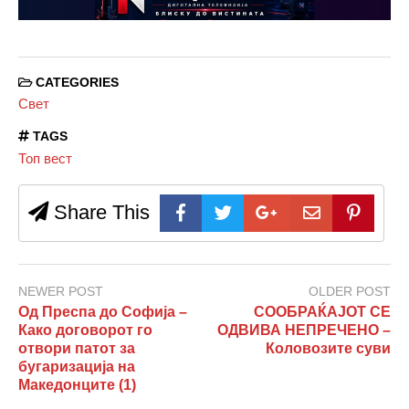
CATEGORIES
Свет
TAGS
Топ вест
Share This
NEWER POST
OLDER POST
Од Преспа до Софија –
СООБРАЌАЈОТ СЕ
Како договорот го
ОДВИВА НЕПРЕЧЕНО –
отвори патот за
Коловозите суви
бугаризација на
Македонците (1)