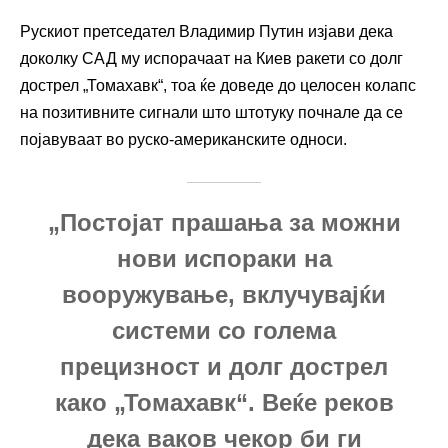
Рускиот претседател Владимир Путин изјави дека
доколку САД му испорачаат на Киев ракети со долг
дострел „Томахавк“, тоа ќе доведе до целосен колапс
на позитивните сигнали што штотуку почнале да се
појавуваат во руско-американските односи.
„Постојат прашања за можни
нови испораки на
вооружување, вклучувајќи
системи со голема
прецизност и долг дострел
како „Томахавк“. Веќе реков
дека ваков чекор би ги