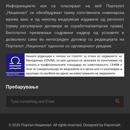
Информациите кои се пласираат на веб Порталот
„Национал“ се обезбедуваат преку сопствената новинарска
мрежа како и од неколку медиумски издавачи од регионот
(преку регулирани договори за соработка/авторски права).
Бесплатно преземање содржини надвор од условите е
дозволено само во непосреден договор со редакцијата на
Порталот „Национал“ односно со одговорниот уредник.
Пребарување
© 2025 Портал Национал. All rights reserved. Designed by Payoncart.