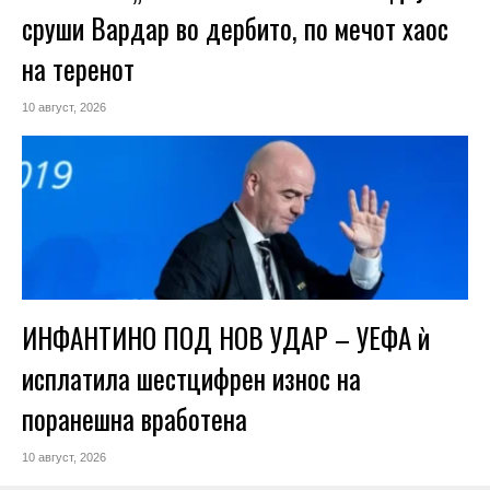
сруши Вардар во дербито, по мечот хаос
на теренот
10 август, 2026
ИНФАНТИНО ПОД НОВ УДАР – УЕФА ѝ
исплатила шестцифрен износ на
поранешна вработена
10 август, 2026