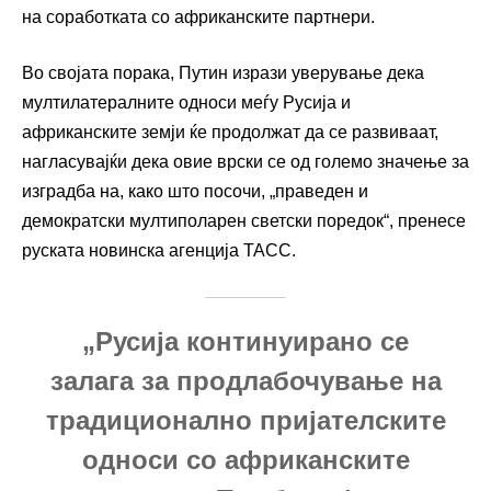
на соработката со африканските партнери.
Во својата порака, Путин изрази уверување дека
мултилатералните односи меѓу Русија и
африканските земји ќе продолжат да се развиваат,
нагласувајќи дека овие врски се од големо значење за
изградба на, како што посочи, „праведен и
демократски мултиполарен светски поредок“, пренесе
руската новинска агенција ТАСС.
„Русија континуирано се
залага за продлабочување на
традиционално пријателските
односи со африканските