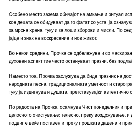
Особено место зазема обичајот на амкање и ритуал испо
кое децата се обидуваат да го фатат со уста, ја означ
за мрсна храна, туку и за лоши зборови и мисли. По сед
јајце и знак на воскресение и нов живот.
Во некои средини, Прочка се одбележува и со маскира
духовен аспект тие често остануваат празни, без подла
Наместо тоа, Прочка заслужува да биде празник на дос
народната песна, традиционалната уметност и староград
туку ја издигнува и душата, претставувајќи автентично
По радоста на Прочка, осамнува Чист понеделник и први
целосното очистување: телесно, преку воздржување, и д
подвиг е веќе поставен и преку прошката дадена и при