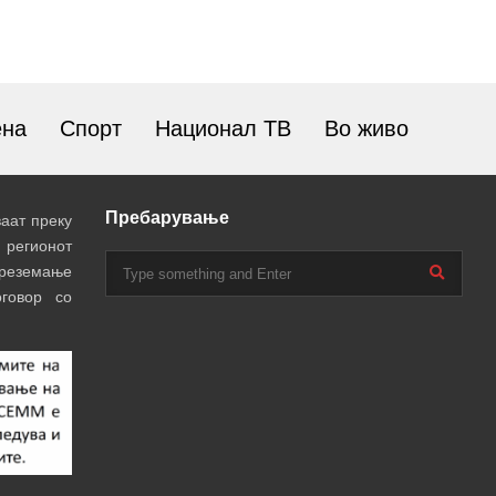
ена
Спорт
Национал ТВ
Во живо
Пребарување
аат преку
 регионот
преземање
говор со