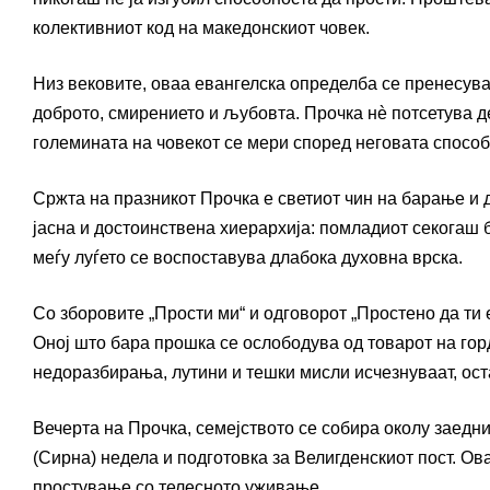
колективниот код на македонскиот човек.
Низ вековите, оваа евангелска определба се пренесува
доброто, смирението и љубовта. Прочка нè потсетува де
големината на човекот се мери според неговата способ
Сржта на празникот Прочка е светиот чин на барање и 
јасна и достоинствена хиерархија: помладиот секогаш б
меѓу луѓето се воспоставува длабока духовна врска.
Со зборовите „Прости ми“ и одговорот „Простено да ти 
Оној што бара прошка се ослободува од товарот на горд
недоразбирања, лутини и тешки мисли исчезнуваат, оста
Вечерта на Прочка, семејството се собира околу заедни
(Сирна) недела и подготовка за Велигденскиот пост. Ов
простување со телесното уживање.