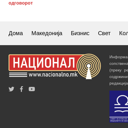
одговорот
Дома
Македонија
Бизнис
Свет
Ко
Информац
сопствен
(преку р
содржин
редакција