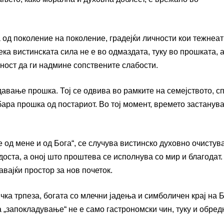
 од поколение на поколение, градејќи личности кои тежнеат
ка вистинската сила не е во одмаздата, туку во прошката, 
ност да ги надмине сопствените слабости.
давање прошка. Тој се одвива во рамките на семејството, с
ара прошка од постариот. Во тој момент, времето застанува
е од мене и од Бога“, се случува вистинско духовно очистув
оста, а оној што проштева се исполнува со мир и благодат.
вајќи простор за нов почеток.
чка трпеза, богата со млечни јадења и симболичен крај на 
а „запокладување“ не е само гастрономски чин, туку и обред