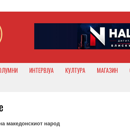
ОЛУМНИ
ИНТЕРВЈУА
КУЛТУРА
МАГАЗИН
е
 на македонскиот народ