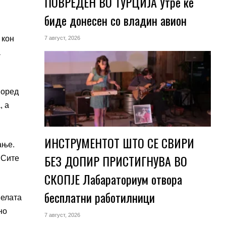
ПОВРЕДЕН ВО ТУРЦИЈА Утре ќе
биде донесен со владин авион
 кон
7 август, 2026
а
поред
, а
ИНСТРУМЕНТОТ ШТО СЕ СВИРИ
ање.
БЕЗ ДОПИР ПРИСТИГНУВА ВО
 Сите
СКОПЈЕ Лабараториум отвора
бесплатни работилници
Белата
но
7 август, 2026