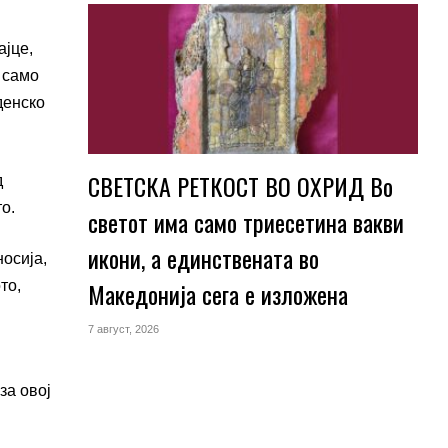
ајце,
 само
денско
СВЕТСКА РЕТКОСТ ВО ОХРИД Во
д
о.
светот има само триесетина вакви
икони, а единствената во
осија,
Македонија сега е изложена
то,
7 август, 2026
за овој