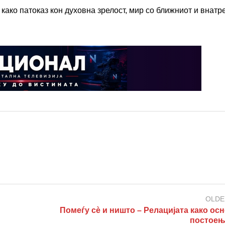
 како патоказ кон духовна зрелост, мир со ближниот и внат
OLDE
Помеѓу сè и ништо – Релацијата како ос
постоење