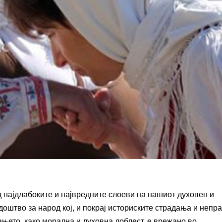
 најдлабоките и највредните слоеви на нашиот духовен и
едоштво за народ кој, и покрај историските страдања и непр
ањето, како морална и духовна доблест, е врежано во