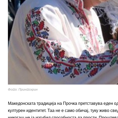
Фото: Принтскрин
Македонската традиција на Прочка претставува еден од
културен идентитет. Таа не е само обичај, туку живо св
никогаш не ја изгубил способноста да прости. Проштев