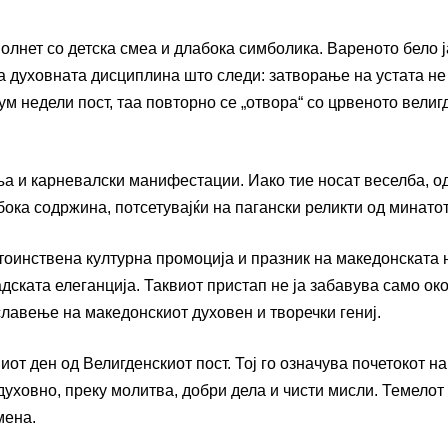
лнет со детска смеа и длабока симболика. Вареното бело ј
ува духовната дисциплина што следи: затворање на устата не
ум недели пост, таа повторно се „отвора“ со црвеното велиг
ња и карневалски манифестации. Иако тие носат веселба, о
бока содржина, потсетувајќи на пагански реликти од минатот
тоинствена културна промоција и празник на македонската н
ската елеганција. Таквиот пристап не ја забавува само око
 славење на македонскиот духовен и творечки гениј.
от ден од Велигденскиот пост. Тој го означува почетокот на
уховно, преку молитва, добри дела и чисти мисли. Темелот 
мена.