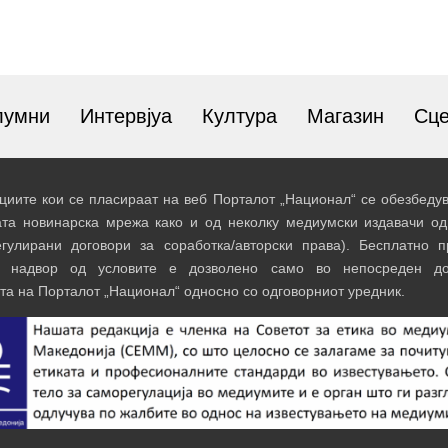
лумни
Интервјуа
Култура
Магазин
Сц
иите кои се пласираат на веб Порталот „Национал“ се обезбедув
ата новинарска мрежа како и од неколку медиумски издавачи од
егулирани договори за соработка/авторски права). Бесплатно 
и надвор од условите е дозволено само во непосреден до
та на Порталот „Национал“ односно со одговорниот уредник.