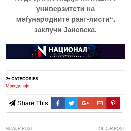
универзитети на
меѓународните ранг-листи“,
заклучи Јаневска.
CATEGORIES
Македонија
Share This
NEWER POST
OLDER POST