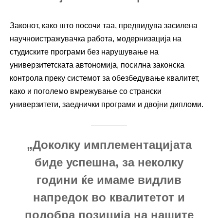
Законот, како што посочи таа, предвидува засилена
научноистражувачка работа, модернизација на
студиските програми без нарушување на
универзитетската автономија, посилна законска
контрола преку системот за обезбедување квалитет,
како и поголемо вмрежување со странски
универзитети, заеднички програми и двојни дипломи.
„Доколку имплементацијата
биде успешна, за неколку
години ќе имаме видлив
напредок во квалитетот и
подобра позиција на нашите