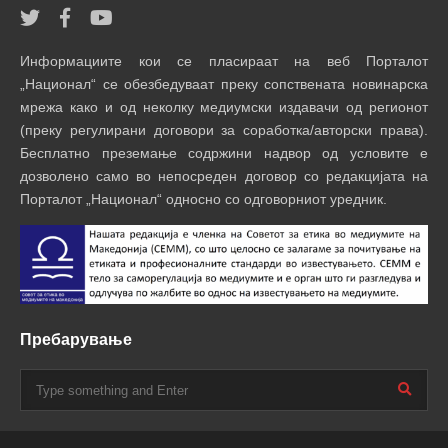
Информациите кои се пласираат на веб Порталот
„Национал“ се обезбедуваат преку сопствената новинарска
мрежа како и од неколку медиумски издавачи од регионот
(преку регулирани договори за соработка/авторски права).
Бесплатно преземање содржини надвор од условите е
дозволено само во непосреден договор со редакцијата на
Порталот „Национал“ односно со одговорниот уредник.
Пребарување