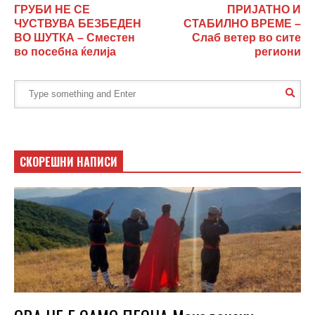
ГРУБИ НЕ СЕ
ПРИЈАТНО И
ЧУСТВУВА БЕЗБЕДЕН
СТАБИЛНО ВРЕМЕ –
ВО ШУТКА – Сместен
Слаб ветер во сите
во посебна ќелија
региони
СКОРЕШНИ НАПИСИ