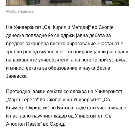
Фото: Национал
На
Универзитет „Св. Кирил и Методиј“
во Скопје
денеска попладне ќе се одржи јавна дебата за
предлог-законот за високо образование. Настанот е
трет по ред од вкупно шест планирани јавни расправи
на државните универзитети, а на него ќе присуствува
и министерката за образование и наука
Весна
Јаневска
.
Претходно, вакви дебати се одржаа на
Универзитет
„Мајка Тереза“
во Скопје и на
Универзитет „Св.
Климент Охридски“
во Битола, каде што учествуваше
и наставно-научниот кадар од
Универзитет „Св.
Апостол Павле“
во Охрид.