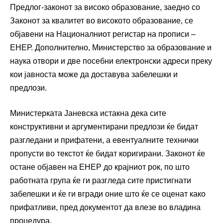
Предлог-законот за високо образование, заедно со
Законот за квалитет во високото образование, се
објавени на Националниот регистар на прописи –
ЕНЕР
. Дополнително,
Министерство за образование и
наука
отвори и две посебни електронски адреси преку
кои јавноста може да доставува забелешки и
предлози.
Министерката Јаневска истакна дека сите
конструктивни и аргументирани предлози ќе бидат
разгледани и прифатени, а евентуалните технички
пропусти во текстот ќе бидат коригирани. Законот ќе
остане објавен на ЕНЕР до крајниот рок, по што
работната група ќе ги разгледа сите пристигнати
забелешки и ќе ги вгради оние што ќе се оценат како
прифатливи, пред документот да влезе во владина
процедура.