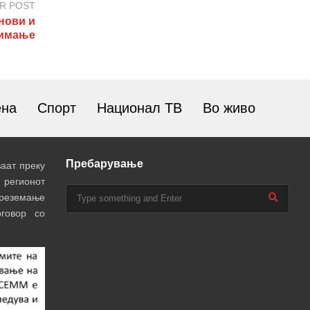
R POST
нови и
нимање
ена
Спорт
Национал ТВ
Во живо
Пребарување
аат преку
 регионот
преземање
говор со