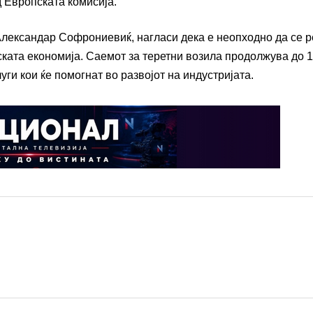
д Европската комисија.
 Александар Софрониевиќ, нагласи дека е неопходно да се 
ската економија. Саемот за теретни возила продолжува до 1
ги кои ќе помогнат во развојот на индустријата.