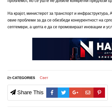
проблемот, но сè уште не добиле конкретни предлози о
На крајот, министерот за транспорт и инфраструктура,
овие проблеми за да се обезбеди конкурентност на срп
септември, а целта е да се промовираат иновации и услу
Свет
CATEGORIES
Share This