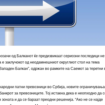
возачи од Балканот ќе предизвикаат сериозни последици не
ва е заклучокот од неодамнешниот округлиот стол на тема
Западен Балкан”, одржан во рамките на Саемот за теретни 
народни патни превозници во Србија, новите ограничувањ
банкрот за превозниците. Тој истакна дека е неопходно да с
зоната и да се бараат преодни решенија. “Ако не се најде