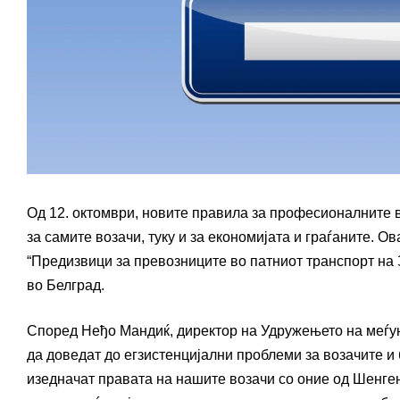
Од 12. октомври, новите правила за професионалните 
за самите возачи, туку и за економијата и граѓаните. О
“Предизвици за превозниците во патниот транспорт на 
во Белград.
Според Неђо Мандиќ, директор на Удружењето на меѓу
да доведат до егзистенцијални проблеми за возачите и 
изедначат правата на нашите возачи со оние од Шенген 