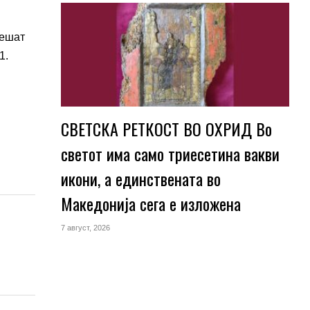
решат
1.
СВЕТСКА РЕТКОСТ ВО ОХРИД Во
светот има само триесетина вакви
икони, а единствената во
Македонија сега е изложена
7 август, 2026