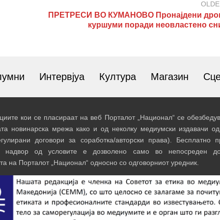
OLDE
ПРЕТРЕСИ ВО КУМАНОВО Пронајдени дро
куршуми поради неовластено с
лумни
Интервјуа
Култура
Магазин
Сц
иите кои се пласираат на веб Порталот „Национал“ се обезбедув
ата новинарска мрежа како и од неколку медиумски издавачи од
егулирани договори за соработка/авторски права). Бесплатно 
и надвор од условите е дозволено само во непосреден до
та на Порталот „Национал“ односно со одговорниот уредник.