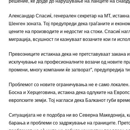
решение, ќе дојде до нарушување на ланците на снабд
Александар Спасиќ, генерален секретар на MT, истакна
Шенген зоната. Тој предупреди дека граѓаните и еконо
цените на производите и недостиг на стоки. Спасиќ наг
миграција, всушност ги казнуваат возачите кои ги испо
Превозниците истакнаа дека не претставуваат закана и
исклучување на професионалните возачи од новите пра
промени, многу компании ќе затворат”, предупредија ти
Проблемот со новите ограничувања не е само локален.
Босна и Херцеговина, истакна дека одлуките на Европс
европските земји. Тој нагласи дека Балканот губи време
Ситуацијата не е подобра ни во Северна Македонија, 
барања и проблеми со задржување на границите. Претс