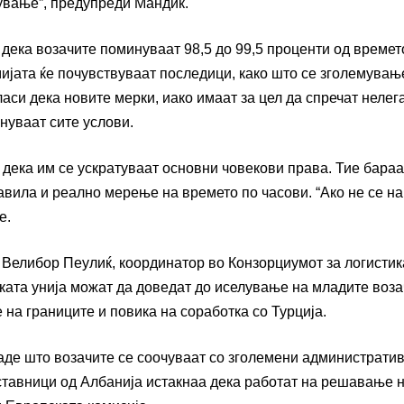
ување”, предупреди Мандиќ.
 дека возачите поминуваат 98,5 до 99,5 проценти од времет
мијата ќе почувствуваат последици, како што се зголемувањ
ласи дека новите мерки, иако имаат за цел да спречат нелег
лнуваат сите услови.
 дека им се ускратуваат основни човекови права. Тие бараа
вила и реално мерење на времето по часови. “Ако не се н
е.
 Велибор Пеулиќ, координатор во Конзорциумот за логистик
ката унија можат да доведат до иселување на младите воза
 на границите и повика на соработка со Турција.
каде што возачите се соочуваат со зголемени администрати
тавници од Албанија истакнаа дека работат на решавање 