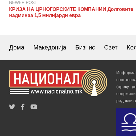
NEWER POST
КРИЗА НА ЦРНОГОРСКИТЕ КОМПАНИИ Долговите
надминаа 1,5 милијарди евра
Дома
Македонија
Бизнис
Свет
Ко
Информац
сопствен
(преку р
содржин
редакција