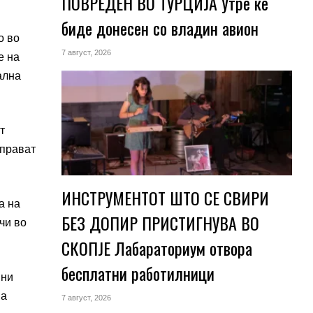
ПОВРЕДЕН ВО ТУРЦИЈА Утре ќе
биде донесен со владин авион
о во
7 август, 2026
е на
ална
т
аправат
ИНСТРУМЕНТОТ ШТО СЕ СВИРИ
а на
БЕЗ ДОПИР ПРИСТИГНУВА ВО
чи во
СКОПЈЕ Лабараториум отвора
бесплатни работилници
вни
на
7 август, 2026