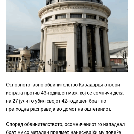
Основното јавно обвинителство Кавадарци отвори
истрага против 43-годишен маж, кој се сомничи дека
на 27 јули го убил својот 42-годишен брат, по
претходна расправија во домот на оштетениот.
Според обвинителството, осомничениот го нападнал
брат му со метален предмет, нанесувајќи му повеќе