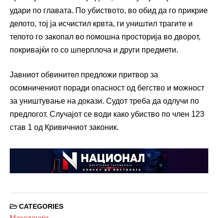
удари по главата. По убиството, во обид да го прикрие
делото, тој ја исчистил крвта, ги уништил трагите и
телото го закопал во помошна просторија во дворот,
покривајќи го со шперплоча и други предмети.
Јавниот обвинител предложи притвор за
осомничениот поради опасност од бегство и можност
за уништување на докази. Судот треба да одлучи по
предлогот. Случајот се води како убиство по член 123
став 1 од Кривичниот законик.
CATEGORIES
Македонија