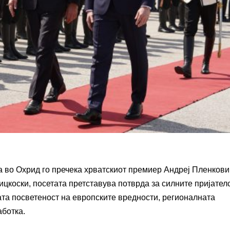
ка во Охрид го пречека хрватскиот премиер
Андреј Пленкови
ицкоски, посетата претставува потврда за силните пријател
ката посветеност на европските вредности, регионалната
ботка.