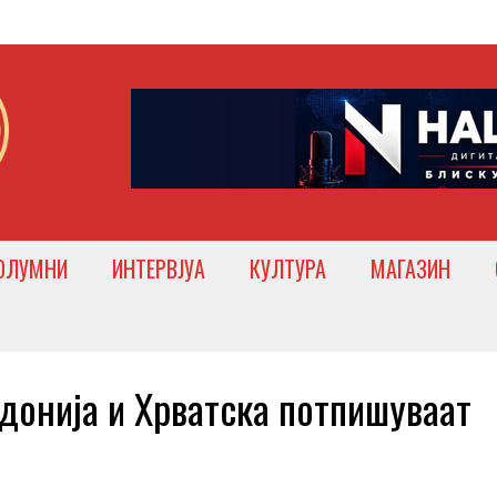
ОЛУМНИ
ИНТЕРВЈУА
КУЛТУРА
МАГАЗИН
нија и Хрватска потпишуваат