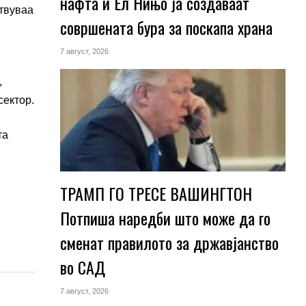
нафта и Ел Нињо ја создаваат
ствуваа
совршената бура за поскапа храна
7 август, 2026
,
сектор.
та
ТРАМП ГО ТРЕСЕ ВАШИНГТОН
Потпиша наредби што може да го
сменат правилото за државјанство
во САД
7 август, 2026