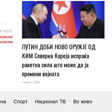
R POST
мовски
ровски
ПУТИН ДОБИ НОВО ОРУЖЈЕ ОД
КИМ Северна Кореја испраќа
ракетна сила што може да ја
промени војната
7 август, 2026
ена
Спорт
Национал ТВ
Во живо