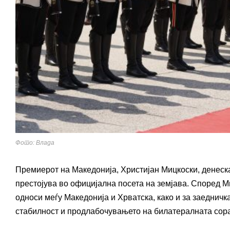
Фото: Влада
Премиерот на Македонија,
Христијан Мицкоски
, денес
престојува во официјална посета на земјава. Според М
односи меѓу Македонија и Хрватска, како и за заеднич
стабилност и продлабочувањето на билатералната сора