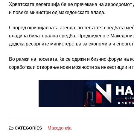
Хрватската делегација беше пречекана на аеродромот „
и повеќе министри од македонската влада.
Според официјалната агенда, по тет-а-тет средбата меѓ
владина билатерална средба. Предвидено е Македонија
додека ресорните министерства за економија и енергет
Во рамки на посетата, ќе се одржи и бизнис форум на 
соработка и отворање нови можности за инвестиции и 
Македонија
CATEGORIES