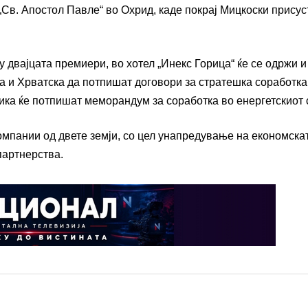
Св. Апостол Павле“ во Охрид, каде покрај Мицкоски прису
у двајцата премиери, во хотел „Инекс Горица“ ќе се одржи и
 и Хрватска да потпишат договори за стратешка соработка
ика ќе потпишат меморандум за соработка во енергетскиот 
компании од двете земји, со цел унапредување на економска
партнерства.