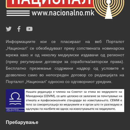
Информациите кои се пласираат на веб Порталот
„Национал“ се обезбедуваат преку сопствената новинарска
мрежа како и од неколку медиумски издавачи од регионот
(преку регулирани договори за соработка/авторски права).
Бесплатно преземање содржини надвор од условите е
дозволено само во непосреден договор со редакцијата на
Порталот „Национал“ односно со одговорниот уредник.
Пребарување