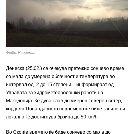
Фото: Национал
Денеска (25.02.) се очекува претежно сончево време
со мала до умерена облачност и температура во
интервал од -2 до 15 степени – информираат од
Управата за хидрометеоролошки работи на
Македонија. Ќе дува слаб до умерен северен ветер,
кој долж Повардарието повремено ќе биде засилен и
локално ќе достигнува брзина до 50 km/h.
Во Скопје времето ќе биде сончево со мала до