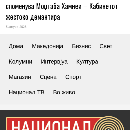
споменува Моџтаба Хамнеи – Кабинетот
жестоко демантира
5 август, 2026
Дома
Македонија
Бизнис
Свет
Колумни
Интервјуа
Култура
Магазин
Сцена
Спорт
Национал ТВ
Во живо