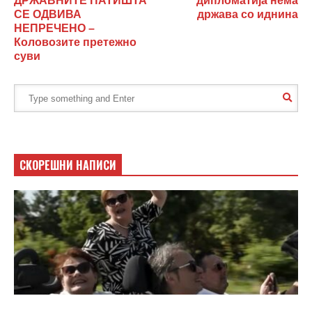
ДРЖАВНИТЕ ПАТИШТА
дипломатија нема
СЕ ОДВИВА
држава со иднина
НЕПРЕЧЕНО –
Коловозите претежно
суви
СКОРЕШНИ НАПИСИ