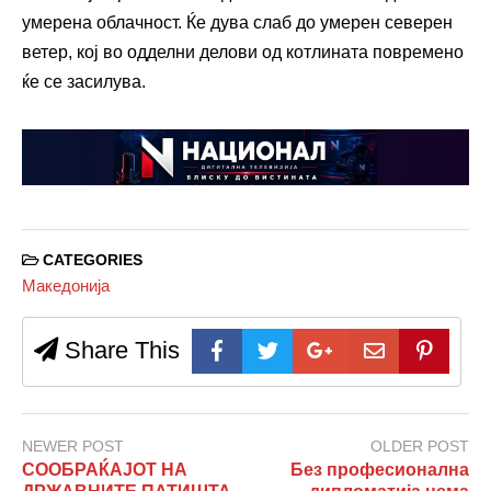
умерена облачност. Ќе дува слаб до умерен северен
ветер, кој во одделни делови од котлината повремено
ќе се засилува.
CATEGORIES
Македонија
Share This
NEWER POST
OLDER POST
СООБРАЌАЈОТ НА
Без професионална