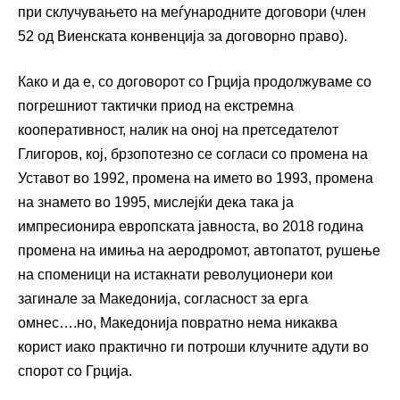
при склучувањето на меѓународните договори (член
52 од Виенската конвенција за договорно право).
Како и да е, со договорот со Грција продолжуваме со
погрешниот тактички приод на екстремна
кооперативност, налик на оној на претседателот
Глигоров, кој, брзопотезно се согласи со промена на
Уставот во 1992, промена на името во 1993, промена
на знамето во 1995, мислејќи дека така ја
импресионира европската јавноста, во 2018 година
промена на имиња на аеродромот, автопатот, рушење
на споменици на истакнати револуционери кои
загинале за Македонија, согласност за ерга
омнес….но, Македонија повратно нема никаква
корист иако практично ги потроши клучните адути во
спорот со Грција.