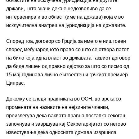
областите на исклучена јурисдикција на другите
држави, што значи дека е недозволиво да се
интервенира и во област (име на држава) која е во
исклучителна внатрешна јурисдикција на државите.
Според тоа, договор со Грција за името е ништовен
според меѓународното право со што се отвора патот
на било која идна власт во државата таквиот договор
да биде лишен од правно дејство за што со писмо од
15 мај годинава лично е известен и грчкиот премиер
Ципрас.
Доколку се следи практиката во ООН, во врска со
промената на називите на нејзините членки,
произлегува дека ваквата правна постапка секогаш
започнува и завршува кај Секретаријатот со негово
известување дека односната држава извршила