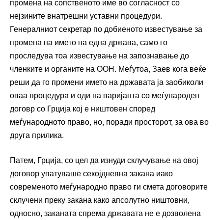
промена на сопственото име во согласност со
нејзините внатрешни уставни процедури.
Генералниот секретар по добиеното известување за
промена на името на една држава, само го
проследува тоа известување на запознавање до
членките и органите на ООН. Меѓутоа, Заев кога веќе
реши да го промени името на државата ја заобиколи
оваа процедура и оди на варијанта со меѓународен
договр со Грција кој е ништовен според
меѓународното право, но, поради просторот, за ова во
друга прилика.
Патем, Грција, со цел да изнуди склучување на овој
договор упатуваше секојдневна закана иако
современото меѓународно право ги смета договорите
склучени преку закана како апсолутно ништовни,
односно, заканата спрема државата не е дозволена