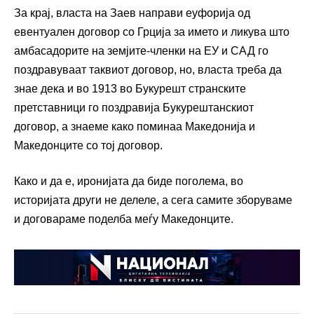
За крај, власта на Заев направи еуфорија од
евентуален договор со Грција за името и ликува што
амбасадорите на земјите-членки на ЕУ и САД го
поздравуваат таквиот договор, но, власта треба да
знае дека и во 1913 во Букурешт странските
претставници го поздравија Букурештанскиот
договор, а знаеме како поминаа Македонија и
Македонците со тој договор.
Како и да е, иронијата да биде поголема, во
историјата други не делеле, а сега самите зборуваме
и договараме поделба меѓу Македонците.