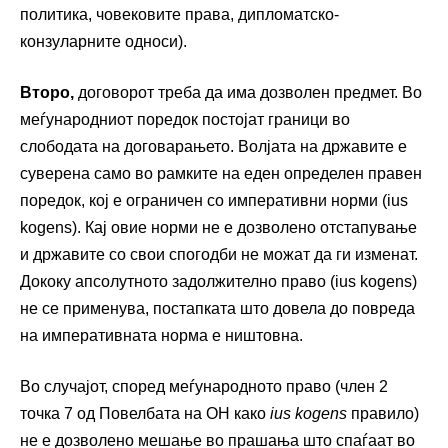
политика, човековите права, дипломатско-
конзуларните односи).
Второ,
договорот треба да има дозволен предмет. Во
меѓународниот поредок постојат граници во
слободата на договарањето. Волјата на државите е
суверена само во рамките на еден определен правен
поредок, кој е ограничен со императивни норми (ius
kogens). Кај овие норми не е дозволено отстапување
и државите со свои спогодби не можат да ги изменат.
Дококу апсолутното задолжително право (ius kogens)
не се применува, постапката што довела до повреда
на императивната норма е ништовна.
Во случајот, според меѓународното право (член 2
точка 7 од Повелбата на ОН како
ius kogens
правило)
не е дозволено мешање во прашања што спаѓаат во