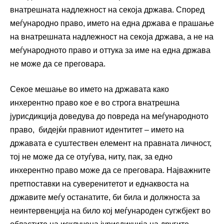
внатрешната надлежност на секоја држава. Според
меѓународно право, името на една држава е прашање
на внатрешната надлежност на секоја држава, а не на
меѓународното право и оттука за име на една држава
не може да се преговара.
Секое мешање во името на државата како
инхерентно право кое е во строга внатрешна
јурисдикција доведува до повреда на меѓународното
право, бидејќи правниот идентитет – името на
државата е суштествен елемент на правната личност,
тој не може да се отуѓува, ниту, пак, за едно
инхерентно право може да се преговара. Најважните
претпоставки на суверенитетот и еднаквоста на
државите меѓу останатите, би била и должноста за
неинтервенција на било кој меѓународен сугжбјект во