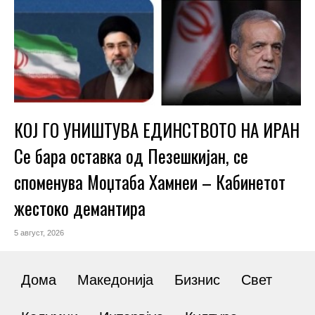
КОЈ ГО УНИШТУВА ЕДИНСТВОТО НА ИРАН
Се бара оставка од Пезешкијан, се
споменува Моџтаба Хамнеи – Кабинетот
жестоко демантира
5 август, 2026
Дома
Македонија
Бизнис
Свет