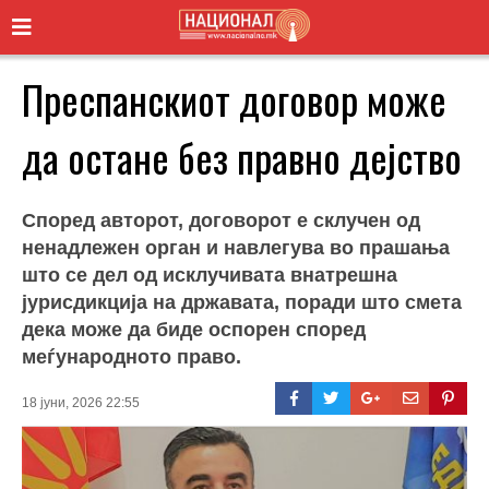
Преспанскиот договор може
да остане без правно дејство
Според авторот, договорот е склучен од
ненадлежен орган и навлегува во прашања
што се дел од исклучивата внатрешна
јурисдикција на државата, поради што смета
дека може да биде оспорен според
меѓународното право.
18 јуни, 2026 22:55