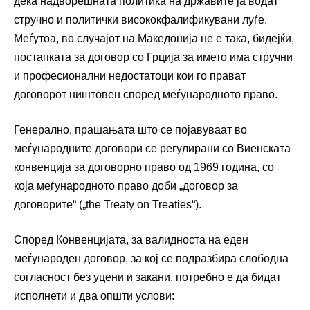
дека надворешната политика на државите ја водат
стручно и политички висококфалификувани луѓе.
Меѓутоа, во случајот на Македонија не е така, бидејќи,
постапката за договор со Грција за името има стручни
и професионални недостатоци кои го прават
договорот ништовен според меѓународното право.
Генерално, прашањата што се појавуваат во
меѓународните договори се регулирани со Виенската
конвенција за договорно право од 1969 година, со
која меѓународното право доби „договор за
договорите“ („the Treaty on Treaties“).
Според Конвенцијата, за валидноста на еден
меѓународен договор, за кој се подразбира слободна
согласност без уцени и закани, потребно е да бидат
исполнети и два општи услови: