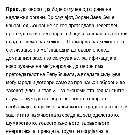
Прво,
договорот да биде склучен од страна на
надлежни органи. Во случајот, Зоран Заев беше
избран од Собрание со кое претседава нелегален
претседател и преговара со Грција за прашања за кои
владата нема надлежност. Примарна надлежност за
склучување на меѓународни договори според
домашниот закон за склучување, ратификација и
извршување на меѓународни договори има
претседателот на Републиката, а владата склучува
меѓународни договри само за прашања наброени во
законот (член 3 став 2 – за економијата, финансиите,
науката, културата, образованието и спортот,
сообраќајот и врските, урбанизмот, градежништвото и
заштитата на животната средина, земјоделството,
шумарството, водостопанството, здравството,
енергетиката, правдата, трудот и социјалната