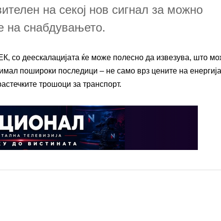
ителен на секој нов сигнал за можно
 на снабдувањето.
ЕК, со деескалацијата ќе може полесно да извезува, што мо
имал пошироки последици – не само врз цените на енергија,
растечките трошоци за транспорт.