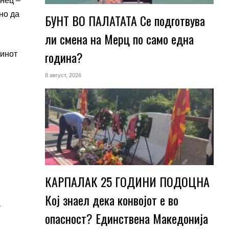
нец –
но да
БУНТ ВО ПАЛАТАТА Се подготвува
ли смена на Мерц по само една
година?
кинот
8 август, 2026
КАРПАЛАК 25 ГОДИНИ ПОДОЦНА
Кој знаел дека конвојот е во
а
опасност? Единствена Македoнија