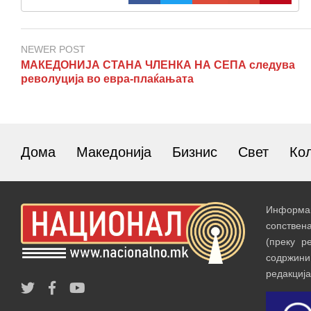
NEWER POST
МАКЕДОНИЈА СТАНА ЧЛЕНКА НА СЕПА следува
револуција во евра-плаќањата
Дома
Македонија
Бизнис
Свет
Ко
Информац
сопствен
(преку р
содржин
редакција