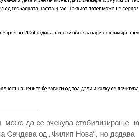
вувањата дека Иран би можел да го блокира Ормутскиот Тес
ел од глобалната нафта и гас. Таквиот потег можеше сериоз
 барел во 2024 година, економските пазари го примија пре
ност на цените ќе зависи од тоа дали и колку се почитува
и, може да се очекува стабилизирање н
ка Сачдева од „Филип Нова“, но додава