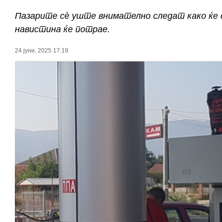
Пазарите сè уште внимателно следат како ќе 
навистина ќе потрае.
24 јуни, 2025 17:19