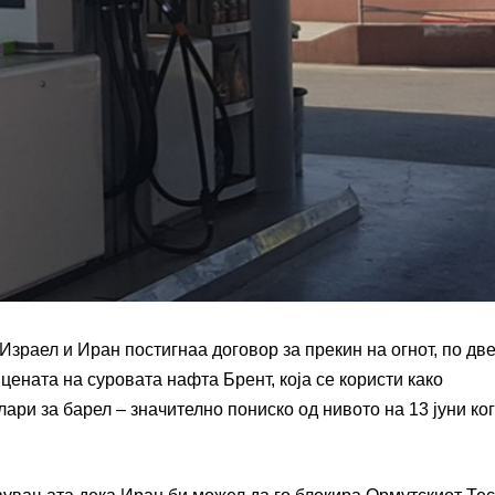
зраел и Иран постигнаа договор за прекин на огнот, по дв
цената на суровата нафта Брент, која се користи како
ри за барел – значително пониско од нивото на 13 јуни ко