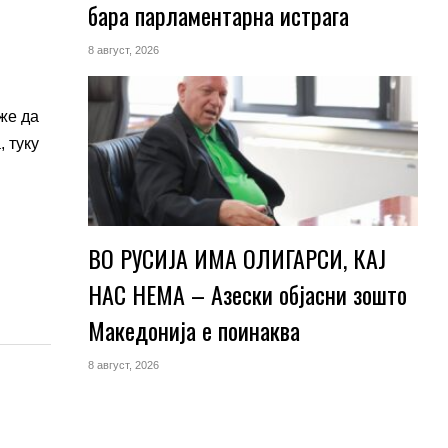
бара парламентарна истрага
8 август, 2026
же да
 туку
ВО РУСИЈА ИМА ОЛИГАРСИ, КАЈ
НАС НЕМА – Азески објасни зошто
Македонија е поинаква
8 август, 2026