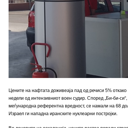
Цените на нафтата доживеаја пад од речиси 5% откако И
недели од интензивниот воен судир. Според „Би-би-си“, 
меѓународна референтна вредност, се намали на 68 дола
Израел ги нападна иранските нуклеарни постројки.