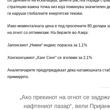
Во деновите на ескалација, цените растеа поради стра
стратешки важна точка низ која поминува значителен д
ги наруши глобалните енергетски текови.
Иако моменталната цена е под просечните 80 долари за
на огнот со оптимизам. На берзите во Азија:
Јапонскиот „Никеи“ индекс порасна за 1,1%
Хонгконгшкиот „Ханг Сенг“ се зголеми за 2,1%
Аналитичарите предупредуваат дека натамошната стабил
примирјето.
„Ако прекинот на огнот се задрж
нафтениот пазар“, вели Пријан