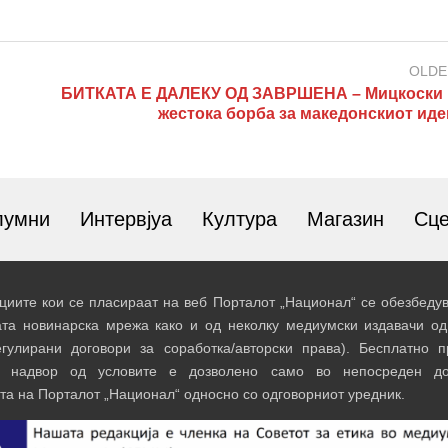
OLDE
БИТКАТА Е ДАЛЕКУ ОД ЗАВРШЕНА – Мицкоски 
жестока борба за македонскиот иде
лумни
Интервјуа
Култура
Магазин
Сц
иите кои се пласираат на веб Порталот „Национал“ се обезбедув
ата новинарска мрежа како и од неколку медиумски издавачи од
егулирани договори за соработка/авторски права). Бесплатно 
и надвор од условите е дозволено само во непосреден до
та на Порталот „Национал“ односно со одговорниот уредник.