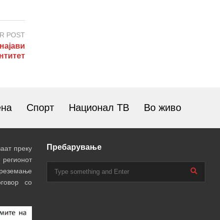
R POST
најави
нтитет
ена
Спорт
Национал ТВ
Во живо
Пребарување
аат преку
 регионот
преземање
говор со