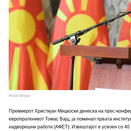
Фото:Влада
Премиерот Христијан Мицкоски денеска на прес-конфере
европратеникот Томас Вајц, ја поминал првата институ
надворешни работи (АФЕТ). Извештајот е усвоен со 40 гл