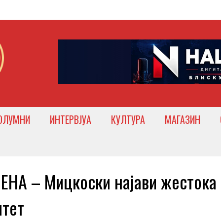
ОЛУМНИ
ИНТЕРВЈУА
КУЛТУРА
МАГАЗИН
НА – Мицкоски најави жестока
итет