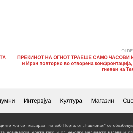
OLDE
ТА
ПРЕКИНОТ НА ОГНОТ ТРАЕШЕ САМО ЧАСОВИ И
и Иран повторно во отворена конфронтација,
гневен на Те
лумни
Интервјуа
Култура
Магазин
Сц
иите кои се пласираат на веб Порталот „Национал“ се обезбедув
ата новинарска мрежа како и од неколку медиумски издавачи од