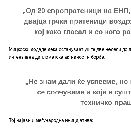
„Од 20 европратеници на ЕНП, 1
двајца грчки пратеници воздр
кој како гласал и со кого 
Мицкоски додаде дека остануваат уште две недели до п
интензивна дипломатска активност и борба.
„Не знам дали ќе успееме, но
се соочуваме и која е суш
техничко праш
Тој најави и меѓународна иницијатива: