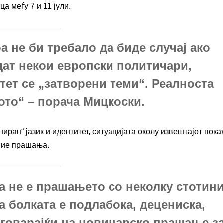
а меѓу 7 и 11 јули.
а не би требало да биде случај ако
дат некои европски политичари,
тет се „затворени теми“. Реалноста
ото“ – порача Мицкоски.
ониран“ јазик и идентитет, ситуацијата околу извештајот пок
овие прашања.
а не е прашањето со неколку стотин
ка болката е подлабока, децениска,
дговарајќи на новинарско прашање з