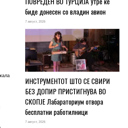
ПОВРЕДЕН ВО ТУРЦИЈА Утре ќе
биде донесен со владин авион
7 август, 2026
ажала
ИНСТРУМЕНТОТ ШТО СЕ СВИРИ
БЕЗ ДОПИР ПРИСТИГНУВА ВО
СКОПЈЕ Лабараториум отвора
и
бесплатни работилници
7 август, 2026
а