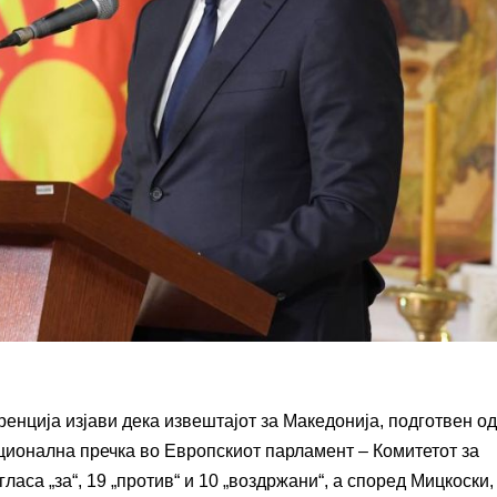
нција изјави дека извештајот за Македонија, подготвен од
ционална пречка во Европскиот парламент – Комитетот за
аса „за“, 19 „против“ и 10 „воздржани“, а според Мицкоски,