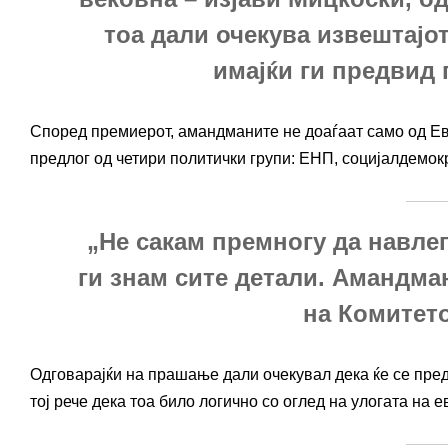
тоа дали очекува извештајо
имајќи ги предвид
Според премиерот, амандманите не доаѓаат само од Евр
предлог од четири политички групи: ЕНП, социјалдемок
„Не сакам премногу да навле
ги знам сите детали. Амандма
на Комитет
Одговарајќи на прашање дали очекувал дека ќе се пред
тој рече дека тоа било логично со оглед на улогата на