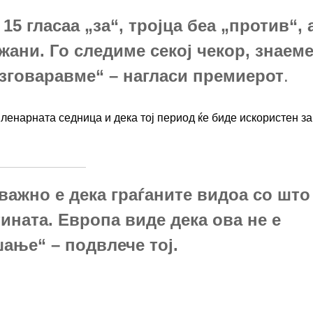
5 гласаа „за“, тројца беа „против“, 
жани. Го следиме секој чекор, знаем
разговаравме“ – нагласи премиерот
.
ленарната седница и дека тој период ќе биде искористен за
 важно е дека граѓаните видоа со што
тината. Европа виде дека ова не е
ање“ – подвлече тој.