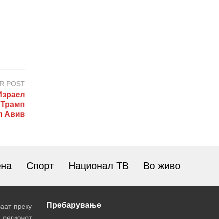
R POST
зраел
 Трамп
л Авив
ена
Спорт
Национал ТВ
Во живо
Пребарување
аат преку
 регионот