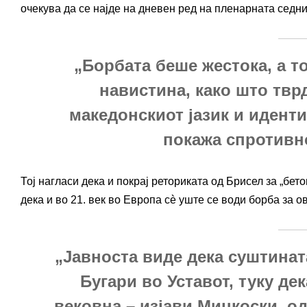
очекува да се најде на дневен ред на пленарната седниц
„Борбата беше жестока, а то
навистина, како што твр
македонскиот јазик и иденти
покажа спротивн
Тој нагласи дека и покрај реториката од Брисел за „бет
дека и во 21. век во Европа сè уште се води борба за 
„Јавноста виде дека суштинат
Бугари во Уставот, туку де
вековна – изјави Мицкоски, о