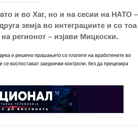
то и во Хаг, но и на сесии на НАТО –
друга земја во интеграциите и со тоа
 на регионот – изјави Мицкоски.
дека е решено прашањето со платите на вработените во
ќе се воспостават заеднички контроли, без да прецизира