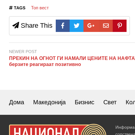
Топ вест
TAGS
Share This
NEWER POST
ПРЕКИН НА ОГНОТ ГИ НАМАЛИ ЦЕНИТЕ НА НАФТА
берзите реагираат позитивно
Дома
Македонија
Бизнис
Свет
Ко
Информац
сопствен