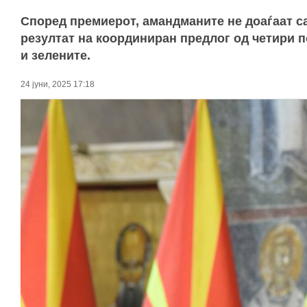
Според премиерот, амандманите не доаѓаат са
резултат на координиран предлог од четири п
и зелените.
24 јуни, 2025 17:18