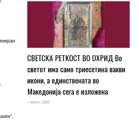
иниран
СВЕТСКА РЕТКОСТ ВО ОХРИД Во
светот има само триесетина вакви
икони, а единствената во
т
Македонија сега е изложена
7 август, 2026
ашен“,