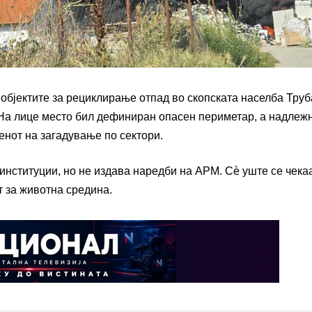
објектите за рециклирање отпад во скопската населба Тру
. На лице место бил дефиниран опасен периметар, а надлеж
енот на загадување по сектори.
нституции, но не издава наредби на АРМ. Сè уште се чека
 за животна средина.