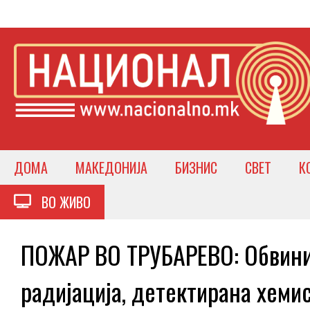
ДОМА
МАКЕДОНИЈА
БИЗНИС
СВЕТ
К
ВО ЖИВО
ПОЖАР ВО ТРУБАРЕВО: Обвини
радијација, детектирана хеми