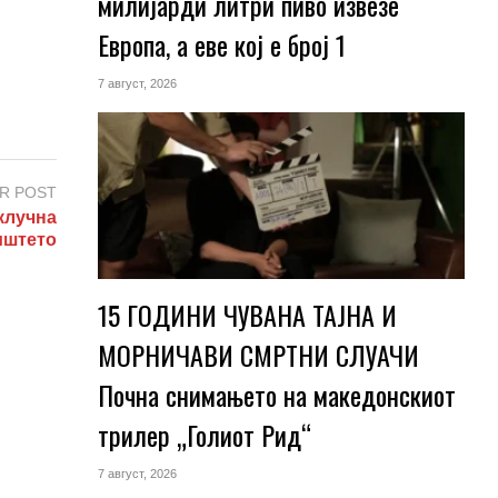
милијарди литри пиво извезе
Европа, а еве кој е број 1
7 август, 2026
R POST
клучна
иштето
15 ГОДИНИ ЧУВАНА ТАЈНА И
МОРНИЧАВИ СМРТНИ СЛУАЧИ
Почна снимањето на македонскиот
трилер „Голиот Рид“
7 август, 2026