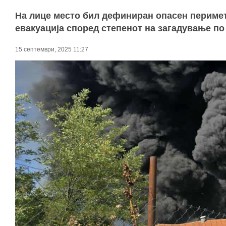
На лице место бил дефиниран опасен перимет
евакуација според степенот на загадување по
15 септември, 2025 11:27