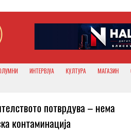
ОЛУМНИ
ИНТЕРВЈУА
КУЛТУРА
МАГАЗИН
телството потврдува – нема
ска контаминација