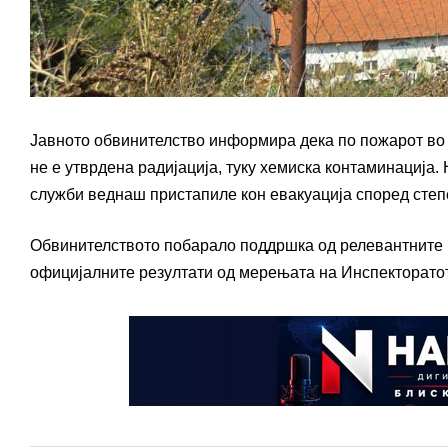
Јавното обвинителство информира дека по пожарот во 
не е утврдена радијација, туку хемиска контаминација
служби веднаш пристапиле кон евакуација според степ
Обвинителството побарало поддршка од релевантните и
официјалните резултати од мерењата на Инспекторатот