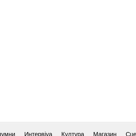
лумни
Интервјуа
Култура
Магазин
Сц