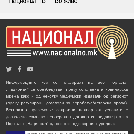
Национал ТВ
Во живо
Информациите кои се пласираат на веб Порталот
„Национал“ се обезбедуваат преку сопствената новинарска
мрежа како и од неколку медиумски издавачи од регионот
(преку регулирани договори за соработка/авторски права).
Бесплатно преземање содржини надвор од условите е
дозволено само во непосреден договор со редакцијата на
Порталот „Национал“ односно со одговорниот уредник.