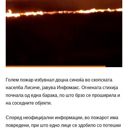
Голем пожар избувнал доцна синоќа во скопската
населба Лисиче, јавува Инфомакс. Огнената стихија
почнала од една барака, по што брзо се проширила и
на соседните објекти.
Според неофицијални информации, во пожарот има
повредени, при што едно лице се здобило со потешки