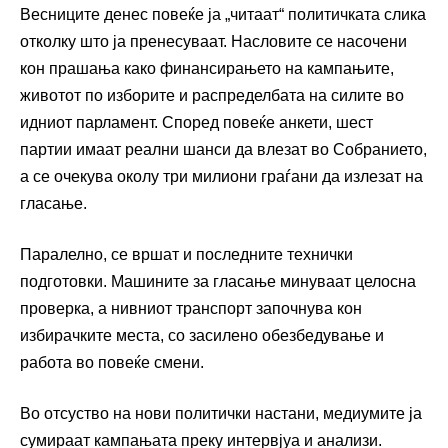
Весниците денес повеќе ја „читаат“ политичката слика
отколку што ја пренесуваат. Насловите се насочени
кон прашања како финансирањето на кампањите,
животот по изборите и распределбата на силите во
идниот парламент. Според повеќе анкети, шест
партии имаат реални шанси да влезат во Собранието,
а се очекува околу три милиони граѓани да излезат на
гласање.
Паралелно, се вршат и последните технички
подготовки. Машините за гласање минуваат целосна
проверка, а нивниот транспорт започнува кон
избирачките места, со засилено обезбедување и
работа во повеќе смени.
Во отсуство на нови политички настани, медиумите ја
сумираат кампањата преку интервјуа и анализи.