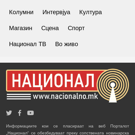
Колумни
Интервјуа
Култура
Магазин
Сцена
Спорт
Национал ТВ
Во живо
Информациите кои се пласираат на веб Порталот
„Национал“ се обезбедуваат преку сопствената новинарска