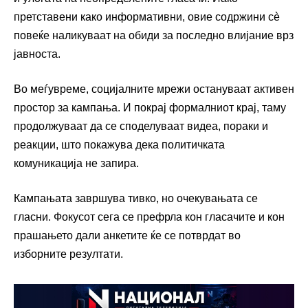
претставени како информативни, овие содржини сè
повеќе наликуваат на обиди за последно влијание врз
јавноста.
Во меѓувреме, социјалните мрежи остануваат активен
простор за кампања. И покрај формалниот крај, таму
продолжуваат да се споделуваат видеа, пораки и
реакции, што покажува дека политичката
комуникација не запира.
Кампањата завршува тивко, но очекувањата се
гласни. Фокусот сега се префрла кон гласачите и кон
прашањето дали анкетите ќе се потврдат во
изборните резултати.