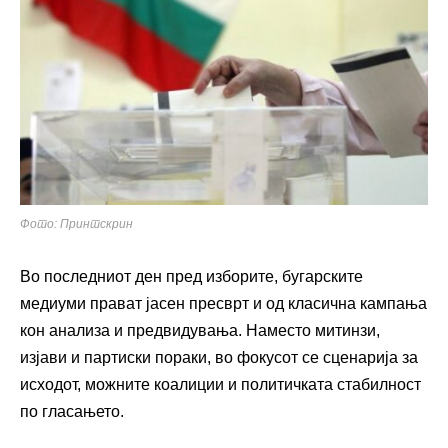
Фото: Принтскрин
Во последниот ден пред изборите, бугарските
медиуми прават јасен пресврт и од класична кампања
кон анализа и предвидувања. Наместо митинзи,
изјави и партиски пораки, во фокусот се сценарија за
исходот, можните коалиции и политичката стабилност
по гласањето.