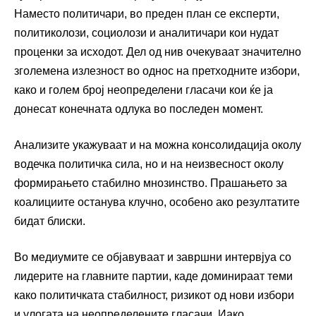
Наместо политичари, во преден план се експерти,
политиколози, социолози и аналитичари кои нудат
проценки за исходот. Дел од нив очекуваат значително
зголемена излезност во однос на претходните избори,
како и голем број неопределени гласачи кои ќе ја
донесат конечната одлука во последен момент.
Анализите укажуваат и на можна консолидација околу
водечка политичка сила, но и на неизвесност околу
формирањето стабилно мнозинство. Прашањето за
коалициите останува клучно, особено ако резултатите
бидат блиски.
Во медиумите се објавуваат и завршни интервјуа со
лидерите на главните партии, каде доминираат теми
како политичката стабилност, ризикот од нови избори
и улогата на неопределените гласачи. Иако