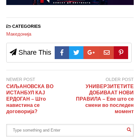
CATEGORIES
Македонија
Share This
NEWER POST
OLDER POST
СИЉАНОВСКА ВО
УНИВЕРЗИТЕТИТЕ
ИСТАНБУЛ КАЈ
ДОБИВААТ НОВИ
ЕРДОГАН – Што
ПРАВИЛА – Еве што се
навистина се
смени во последен
договорија?
момент