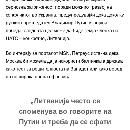
сериозна загриженост поради можниот развој на
конфликтот во Украина, предупредувајќи дека доколку
рускиот претседател Владимир Путин извојува
победа, следната цел може да биде земја членка на
НАТО – конкретно, Литванија.
Во интервју за порталот MSN, Петреус истакна дека
Москва би можела да ја искористи балтичката држава
како тест за решителноста на Западот или како вовед
во поширока воена офанзива.
„Литванија често се
споменува во говорите на
Путин и треба да се сфати