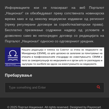
Информациите кои се пласираат на веб Порталот
„Национал“ се обезбедуваат преку сопствената новинарска
мрежа како и од неколку медиумски издавачи од регионот
(преку регулирани договори за соработка/авторски права).
Бесплатно преземање содржини надвор од условите е
дозволено само во непосреден договор со редакцијата на
Порталот „Национал“ односно со одговорниот уредник.
Пребарување
© 2025 Портал Национал. All rights reserved. Designed by Payoncart.