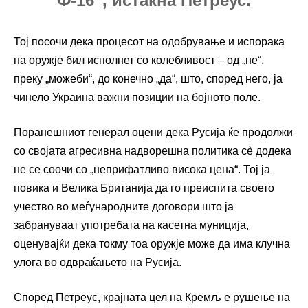
Ф-16“, истакна Петреус.
Тој посочи дека процесот на одобрување и испорака
на оружје бил исполнет со колебливост – од „не“,
преку „можеби“, до конечно „да“, што, според него, ја
чинело Украина важни позиции на бојното поле.
Поранешниот генерал оцени дека Русија ќе продолжи
со својата агресивна надворешна политика сè додека
не се соочи со „неприфатливо висока цена“. Тој ја
повика и Велика Британија да го преиспита своето
учество во меѓународните договори што ја
забрануваат употребата на касетна муниција,
оценувајќи дека токму тоа оружје може да има клучна
улога во одвраќањето на Русија.
Според Петреус, крајната цел на Кремљ е рушење на