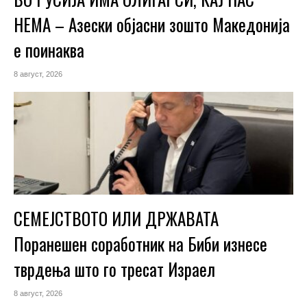
НЕМА – Азески објасни зошто Македонија
е поинаква
8 август, 2026
СЕМЕЈСТВОТО ИЛИ ДРЖАВАТА
Поранешен соработник на Биби изнесе
тврдења што го тресат Израел
8 август, 2026