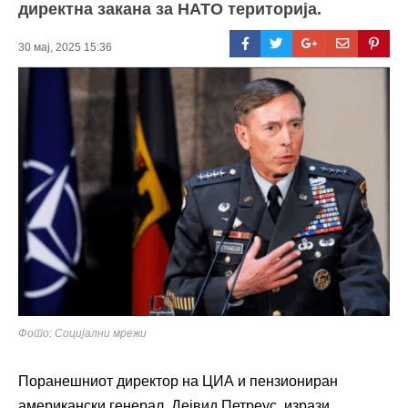
директна закана за НАТО територија.
30 мај, 2025 15:36
Фото: Социјални мрежи
Поранешниот директор на ЦИА и пензиониран
американски генерал, Дејвид Петреус, изрази