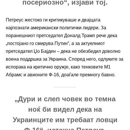
посериозно“, изјави тој.
Петреус жестоко ги критикуваше и двајцата
најпознати американски политички лидери. За
поранешниот претседател Доналд Трамп рече дека
„постојано го смирува Путин“, а за актуелниот
претседател Џо Бајден – дека не обезбедил доволно
воена поддршка за Украина. Според него, одлуките за
испорака на критично оружје, како тенковите М1
Абрамс и авионите Ф-16, доаѓале премногу бавно.
„Дури и слеп човек во темна
ноќ би видел дека на
Украинците им требаат ловци