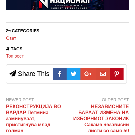
CATEGORIES
Свет
TAGS
Топ вест
Share This
NEWER POST
OLDER POST
РЕКОНСТРУКЦИЈА ВО
НЕЗАВИСНИТЕ
ВАРДАР Петмина
БАРААТ ИЗМЕНА НА
заминуваат,
ИЗБОРНИОТ ЗАКОНИК
пристигнува млад
Сакаме независни
голман
листи со само 50