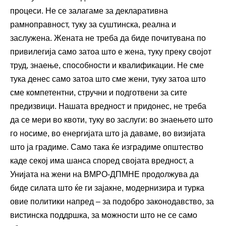
процеси. Не се залагаме за декларативна
рамноправност, туку за суштинска, реална и
заслужена. Жената не треба да биде почитувана по
привилегија само затоа што е жена, туку преку својот
труд, знаење, способности и квалификации. Не сме
тука денес само затоа што сме жени, туку затоа што
сме компетентни, стручни и подготвени за сите
предизвици. Нашата вредност и придонес, не треба
да се мери во квоти, туку во заслуги: во знаењето што
го носиме, во енергијата што ја даваме, во визијата
што ја градиме. Само така ќе изградиме општество
каде секој има шанса според својата вредност, а
Унијата на жени на ВМРО-ДПМНЕ продолжува да
биде силата што ќе ги зајакне, модернизира и турка
овие политики напред – за подобро законодавство, за
вистинска поддршка, за можности што не се само