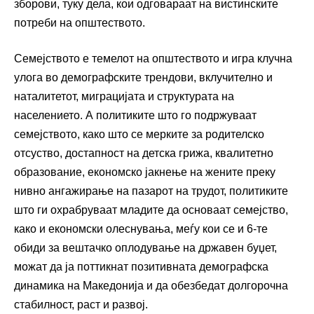
зборови, туку дела, кои одговараат на вистинските
потреби на општеството.
Семејството е темелот на општеството и игра клучна
улога во демографските трендови, вклучително и
наталитетот, миграцијата и структурата на
населението. А политиките што го подржуваат
семејството, како што се мерките за родителско
отсуство, достапност на детска грижа, квалитетно
образование, економско јакнење на жените преку
нивно ангажирање на пазарот на трудот, политиките
што ги охрабруваат младите да основаат семејство,
како и економски олеснувања, меѓу кои се и 6-те
обиди за вештачко оплодување на државен буџет,
можат да ја поттикнат позитивната демографска
динамика на Македонија и да обезбедат долгорочна
стабилност, раст и развој.