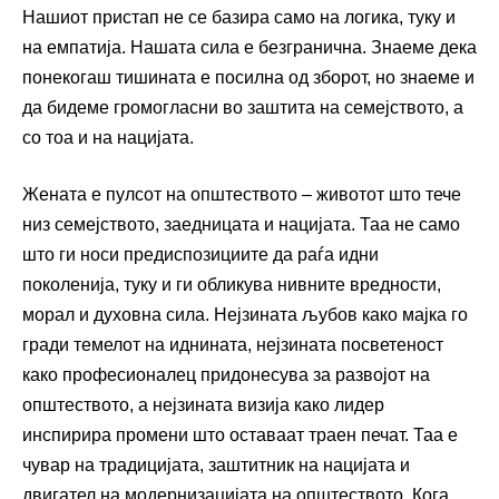
Нашиот пристап не се базира само на логика, туку и
на емпатија. Нашата сила е безгранична. Знаеме дека
понекогаш тишината е посилна од зборот, но знаеме и
да бидеме громогласни во заштита на семејството, а
со тоа и на нацијата.
Жената е пулсот на општеството – животот што тече
низ семејството, заедницата и нацијата. Таа не само
што ги носи предиспозициите да раѓа идни
поколенија, туку и ги обликува нивните вредности,
морал и духовна сила. Нејзината љубов како мајка го
гради темелот на иднината, нејзината посветеност
како професионалец придонесува за развојот на
општеството, а нејзината визија како лидер
инспирира промени што оставаат траен печат. Таа е
чувар на традицијата, заштитник на нацијата и
двигател на модернизацијата на општеството. Кога