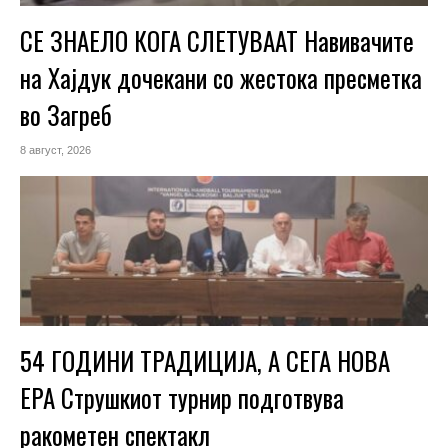
СЕ ЗНАЕЛО КОГА СЛЕТУВААТ Навивачите
на Хајдук дочекани со жестока пресметка
во Загреб
8 август, 2026
54 ГОДИНИ ТРАДИЦИЈА, А СЕГА НОВА
ЕРА Струшкиот турнир подготвува
ракометен спектакл