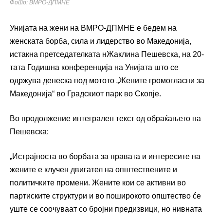
Фото: ВМРО-ДПМНЕ
Унијата на жени на ВМРО-ДПМНЕ е бедем на
женската борба, сила и лидерство во Македонија,
истакна претседателката нЖаклина Пешевска, на 20-
тата Годишна конференција на Унијата што се
одржува денеска под мотото „Жените громогласни за
Македонија“ во Градскиот парк во Скопје.
Во продолжение интегрален текст од обраќањето на
Пешевска:
„Истрајноста во борбата за правата и интересите на
жените е клучен двигател на општествените и
политичките промени. Жените кои се активни во
партиските структури и во поширокото општество ćе
уште се соочуваат со бројни предизвици, но нивната