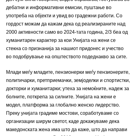
дебатни и информативни емисии, пуштање во
употреба на објекти и увид во градежни работи. Со
гордост можам да кажам дека од реализираните над
2000 активности само во 2024-тата година, 2/3 беа од
хуманитарен карактер за кои Унијата на жени се
стекна со признанија за нашиот придонес и учество
во подобрување на општеството подеднакво за сите.
Млади меѓу младите, пензионерки меѓу пензионерите,
политичарки, претприемачки, земјоделки и спортистки,
докторки и хуманитарки; утеха за немоќните, надеж за
болните, поткрепа за силните. Унијата на жени е
модел, платформа за глобално женско лидерство.
Преку унијата градиме мостови, соработуваме со
организации ширум светот, каде докажуваме дека
македонската жена има што да каже, што да направи