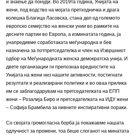
и знаење да понуди. Во 2019та година, Унијата на
жени, под водство на мојата претходничка и драга
колешка Благица Ласовска, стана дел од големото
европско семејство на женски унии во рамките на
десните партии во Европа, а изминатата година, ја
унапредивме соработаката меѓународна и бев
назначена за потпретседателка и член на Извршниот
одбор на Меѓународната женска демократска унија. И
двете организации ги препознаа вредностите на
Унијата на жени низ нашите активности, постигнати
резултати и реализирани политики и во оваа прилика
им се заблагодарувам на претседателката на ЕПП
жени – Розалија Биро и претседателката на ИДУ жени
– Софија Брамбила за нивните инспиративни пораки.
Со својата громогласна борба ја покажавме нашата
одлучност за промени, тоа беше слоганот на минатата