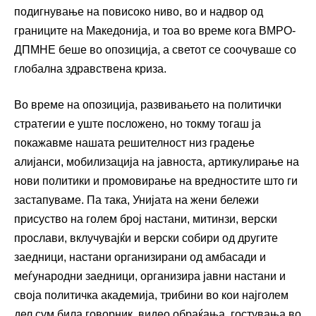
подигнување на повисоко ниво, во и надвор од
границите на Македонија, и тоа во време кога ВМРО-
ДПМНЕ беше во опозиција, а светот се соочуваше со
глобална здравствена криза.
Во време на опозиција, развивањето на политички
стратегии е уште посложено, но токму тогаш ја
покажавме нашата решителност низ градење
алијанси, мобилизација на јавноста, артикулирање на
нови политики и промовирање на вредностите што ги
застапуваме. Па така, Унијата на жени бележи
присуство на голем број настани, митинзи, верски
прослави, вклучувајќи и верски собири од другите
заедници, настани организирани од амбасади и
меѓународни заедници, организира јавни настани и
своја политичка академија, трибини во кои најголем
дел сум била говорник, видео обраќања, гостувања во