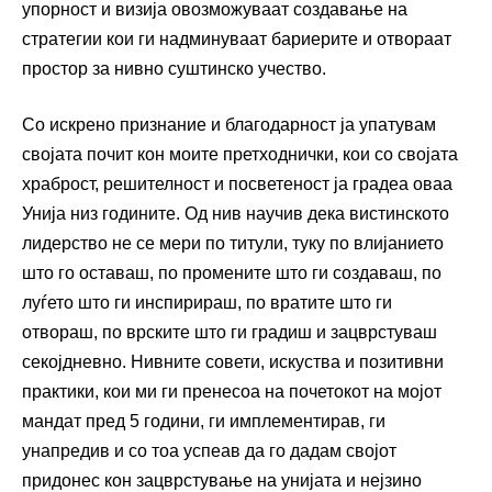
упорност и визија овозможуваат создавање на
стратегии кои ги надминуваат бариерите и отвораат
простор за нивно суштинско учество.
Со искрено признание и благодарност ја упатувам
својата почит кон моите претходнички, кои со својата
храброст, решителност и посветеност ја градеа оваа
Унија низ годините. Од нив научив дека вистинското
лидерство не се мери по титули, туку по влијанието
што го оставаш, по промените што ги создаваш, по
луѓето што ги инспирираш, по вратите што ги
отвораш, по врските што ги градиш и зацврстуваш
секојдневно. Нивните совети, искуства и позитивни
практики, кои ми ги пренесоа на почетокот на мојот
мандат пред 5 години, ги имплементирав, ги
унапредив и со тоа успеав да го дадам својот
придонес кон зацврстување на унијата и нејзино