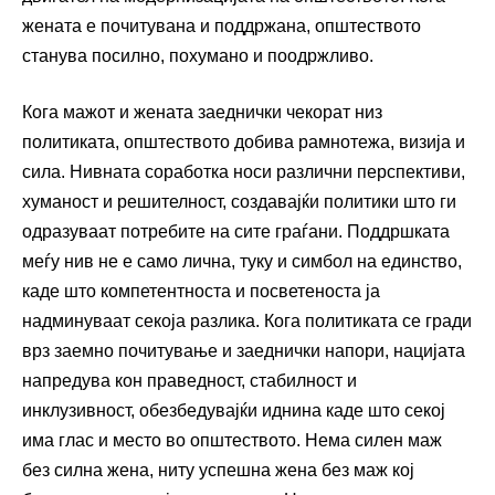
жената е почитувана и поддржана, општеството
станува посилно, похумано и поодржливо.
Кога мажот и жената заеднички чекорат низ
политиката, општеството добива рамнотежа, визија и
сила. Нивната соработка носи различни перспективи,
хуманост и решителност, создавајќи политики што ги
одразуваат потребите на сите граѓани. Поддршката
меѓу нив не е само лична, туку и симбол на единство,
каде што компетентноста и посветеноста ја
надминуваат секоја разлика. Кога политиката се гради
врз заемно почитување и заеднички напори, нацијата
напредува кон праведност, стабилност и
инклузивност, обезбедувајќи иднина каде што секој
има глас и место во општеството. Нема силен маж
без силна жена, ниту успешна жена без маж кој