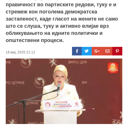
правичност во партиските редови, туку е и
стремеж кон поголема демократска
застапеност, каде гласот на жените не само
што се слуша, туку и активно влијае врз
обликувањето на идните политички и
општествени процеси.
18 мај, 2025 21:12