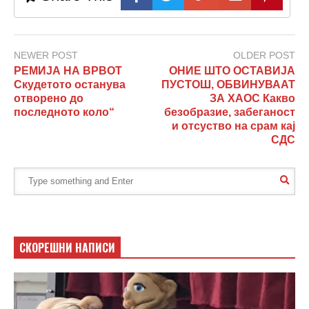
NEWER POST
OLDER POST
РЕМИЈА НА ВРВОТ
ОНИЕ ШТО ОСТАВИЈА
Скудетото останува
ПУСТОШ, ОБВИНУВААТ
отворено до
ЗА ХАОС Какво
последното коло“
безобразие, забеганост
и отсуство на срам кај
СДС
СКОРЕШНИ НАПИСИ