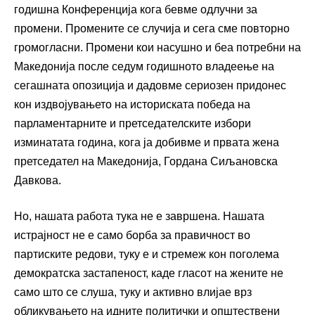
годишна Конференција кога бевме одлучни за
промени. Промените се случија и сега сме повторно
громогласни. Промени кои насушно и беа потребни на
Македонија после седум годишното владеење на
сегашната опозиција и дадовме сериозен придонес
кон издвојувањето на историската победа на
парламентарните и претседателските избори
изминатата година, кога ја добивме и првата жена
претседател на Македонија, Гордана Сиљановска
Давкова.
Но, нашата работа тука не е завршена. Нашата
истрајност не е само борба за правичност во
партиските редови, туку е и стремеж кон поголема
демократска застапеност, каде гласот на жените не
само што се слуша, туку и активно влијае врз
обликувањето на идните политички и општествени