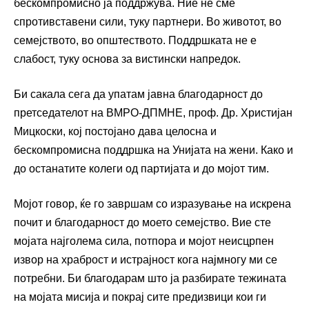
бескомпромисно ја поддржува. Ние не сме
спротивставени сили, туку партнери. Во животот, во
семејството, во општеството. Поддршката не е
слабост, туку основа за вистински напредок.
Би сакала сега да упатам јавна благодарност до
претседателот на ВМРО-ДПМНЕ, проф. Др. Христијан
Мицкоски, кој постојано дава целосна и
бескомпромисна поддршка на Унијата на жени. Како и
до останатите колеги од партијата и до мојот тим.
Мојот говор, ќе го завршам со изразување на искрена
почит и благодарност до моето семејство. Вие сте
мојата најголема сила, потпора и мојот неисцрпен
извор на храброст и истрајност кога најмногу ми се
потребни. Би благодарам што ја разбирате тежината
на мојата мисија и покрај сите предизвици кои ги