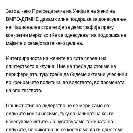
Затоа, како Претседателка на Унијата на жени на
ВМРО-ДПМНЕ давам силна поддршка за донесување
на Национална стратегија за демографија преку
конкретни мерки кои ќе се однесуваат на поддршка на
мајките и семејствата како целина.
Интегрираноста на жените во сите слоеви на
општеството е клучна. Ние не треба да стоиме на
периферијата, туку треба да бидеме активни учесници
во креирањето политики, во водството, во промената
на општеството.
Нашиот стил на лидерство не се мери само со
одлуките кои ги носиме, туку со начинот на кој ги
изнесуваме истите. Ја чувствуваме тежината на
одлуките, но никогаш не се колебаме да ги донесеме.