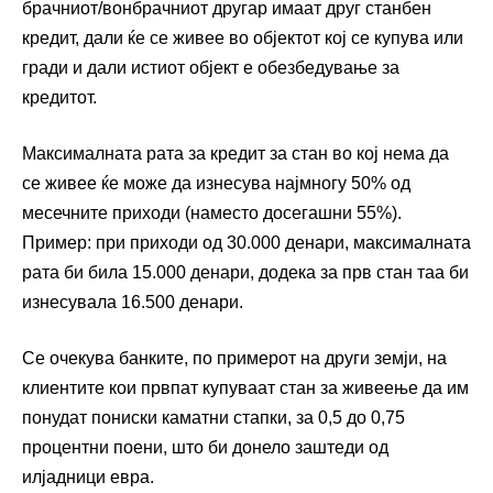
брачниот/вонбрачниот другар имаат друг станбен
кредит, дали ќе се живее во објектот кој се купува или
гради и дали истиот објект е обезбедување за
кредитот.
Максималната рата за кредит за стан во кој нема да
се живее ќе може да изнесува најмногу 50% од
месечните приходи (наместо досегашни 55%).
Пример: при приходи од 30.000 денари, максималната
рата би била 15.000 денари, додека за прв стан таа би
изнесувала 16.500 денари.
Се очекува банките, по примерот на други земји, на
клиентите кои првпат купуваат стан за живеење да им
понудат пониски каматни стапки, за 0,5 до 0,75
процентни поени, што би донело заштеди од
илјадници евра.