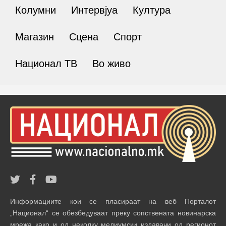
Колумни
Интервјуа
Култура
Магазин
Сцена
Спорт
Национал ТВ
Во живо
Информациите кои се пласираат на веб Порталот
„Национал“ се обезбедуваат преку сопствената новинарска
мрежа како и од неколку медиумски издавачи од регионот