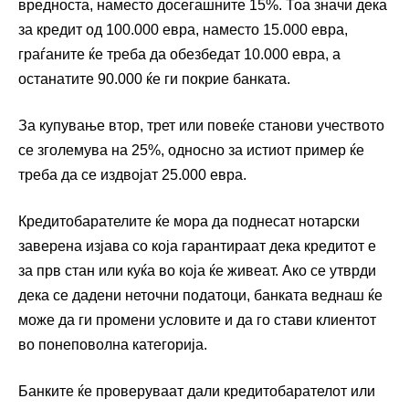
вредноста, наместо досегашните 15%. Тоа значи дека
за кредит од 100.000 евра, наместо 15.000 евра,
граѓаните ќе треба да обезбедат 10.000 евра, а
останатите 90.000 ќе ги покрие банката.
За купување втор, трет или повеќе станови учеството
се зголемува на 25%, односно за истиот пример ќе
треба да се издвојат 25.000 евра.
Кредитобарателите ќе мора да поднесат нотарски
заверена изјава со која гарантираат дека кредитот е
за прв стан или куќа во која ќе живеат. Ако се утврди
дека се дадени неточни податоци, банката веднаш ќе
може да ги промени условите и да го стави клиентот
во понеповолна категорија.
Банките ќе проверуваат дали кредитобарателот или