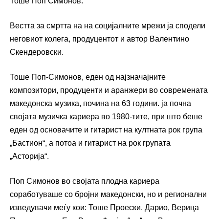
Тоше Поп Симонов.
Вестта за смртта на на социјалните мрежи ја сподели
неговиот колега, продуцентот и автор Валентино
Скендеровски.
Тоше Поп-Симонов, еден од најзначајните
композитори, продуценти и аранжери во современата
македонска музика, почина на 63 години. ја почна
својата музичка кариера во 1980-тите, при што беше
еден од основачите и гитарист на култната рок група
„Бастион“, а потоа и гитарист на рок групата
„Асторија“.
Поп Симонов во својата плодна кариера
соработуваше со бројни македонски, но и регионални
изведувачи меѓу кои: Тоше Проески, Дарио, Верица