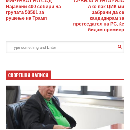
МИРУВААТ ВО САД
СРБИЈА И УНГАРИЈА
Најавени 400 собири на
Ако пак ЦИК ми
групата 50501 за
забрани да се
рушење на Трамп
кандидирам за
претседател на РС, ќе
бидам премиер
СКОРЕШНИ НАПИСИ