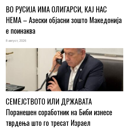
ВО РУСИЈА ИМА ОЛИГАРСИ, КАЈ НАС
НЕМА – Азески објасни зошто Македонија
е поинаква
8 август, 2026
СЕМЕЈСТВОТО ИЛИ ДРЖАВАТА
Поранешен соработник на Биби изнесе
тврдења што го тресат Израел