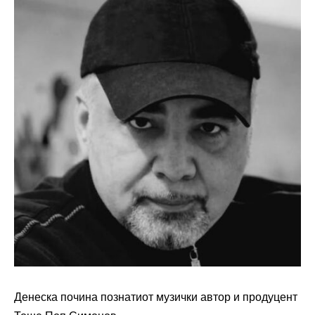
Денеска почина познатиот музички автор и продуцент