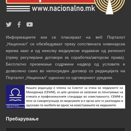
Информациите кои се пласираат на веб Порталот
„Национал“ се обезбедуваат преку сопствената новинарска
мрежа како и од неколку медиумски издавачи од регионот
(преку регулирани договори за соработка/авторски права).
Бесплатно преземање содржини надвор од условите е
дозволено само во непосреден договор со редакцијата на
Порталот „Национал“ односно со одговорниот уредник.
Пребарување