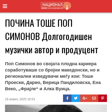
ПОЧИНА ТОШЕ ПОП
СИМОНОВ Долгогодишен
музички автор и продуцент
Поп Симонов во својата плодна кариера
соработуваше со бројни македонски, но и
регионални изведувачи меѓу кои: Тоше
Проески, Дарио, Верица Пандиловска, Ена
Веко, „Фрајле“ и Алка Вуица.
19 април, 2025 16:53