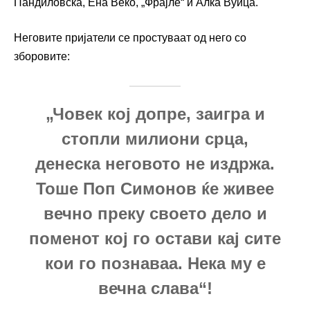
Пандиловска, Ена Веко, „Фрајле“ и Алка Вуица.
Неговите пријатели се простуваат од него со
зборовите:
„Човек кој допре, заигра и
стопли милиони срца,
денеска неговото не издржа.
Тоше Поп Симонов ќе живее
вечно преку своето дело и
поменот кој го остави кај сите
кои го познаваа. Нека му е
вечна слава“!