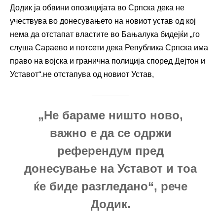
Додик ја обвини опозицијата во Српска дека не
учествува во донесувањето на новиот устав од кој
нема да отстапат властите во Бањалука бидејќи „го
слуша Сараево и потсети дека Република Српска има
право на војска и гранична полиција според Дејтон и
Уставот“.не отстапува од новиот Устав,
„Не бараме ништо ново,
важно е да се одржи
референдум пред
донесување на Уставот и тоа
ќе биде разгледано“, рече
Додик.