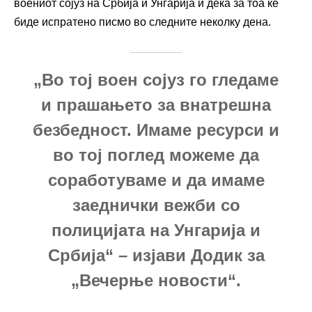
воениот сојуз на Србија и Унгарија и дека за тоа ќе
биде испратено писмо во следните неколку дена.
„Во тој воен сојуз го гледаме
и прашањето за внатрешна
безбедност. Имаме ресурси и
во тој поглед можеме да
соработуваме и да имаме
заеднички вежби со
полицијата на Унгарија и
Србија“ – изјави Додик за
„Вечерње новости“.