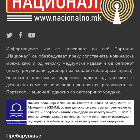
Информациите кои се пласираат на веб Порталот
„Национал“ се обезбедуваат преку сопствената новинарска
мрежа како и од неколку медиумски издавачи од регионот
(преку регулирани договори за соработка/авторски права).
Бесплатно преземање содржини надвор од условите е
дозволено само во непосреден договор со редакцијата на
Порталот „Национал“ односно со одговорниот уредник.
Пребарување