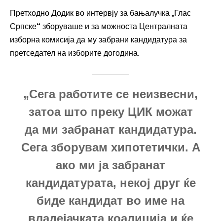
Претходно Додик во интервју за бањалучка „Глас
Српске
“
зборуваше и за можноста Централната
изборна комисија да му забрани кандидатура за
претседател на изборите догодина.
„Сега работите се неизвесни,
затоа што преку ЦИК можат
да ми забранат кандидатура.
Сега зборувам хипотетички. А
ако ми ја забранат
кандидатурата, некој друг ќе
биде кандидат во име на
владејачката коалиција и ќе