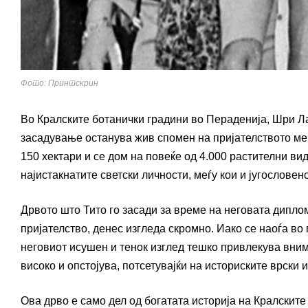
Фото: Принтскрин
Во Кралските ботанички градини во Пераденија, Шри Лан
засадување останува жив спомен на пријателството меѓ
150 хектари и се дом на повеќе од 4.000 растителни ви
најистакнатите светски личности, меѓу кои и југословен
Дрвото што Тито го засади за време на неговата диплом
пријателство, денес изгледа скромно. Иако се наоѓа во
неговиот исушен и тенок изглед тешко привлекува вним
високо и опстојува, потсетувајќи на историските врски 
Ова дрво е само дел од богатата историја на Кралските 