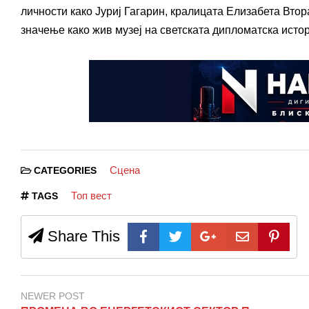
личности како Јуриј Гагарин, кралицата Елизабета Вто
значење како жив музеј на светската дипломатска истор
Сцена
CATEGORIES
Топ вест
TAGS
Share This
NEWER POST