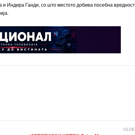
ра и Индира Ганди, со што местото добива посебна вредност
ија.
OLDE