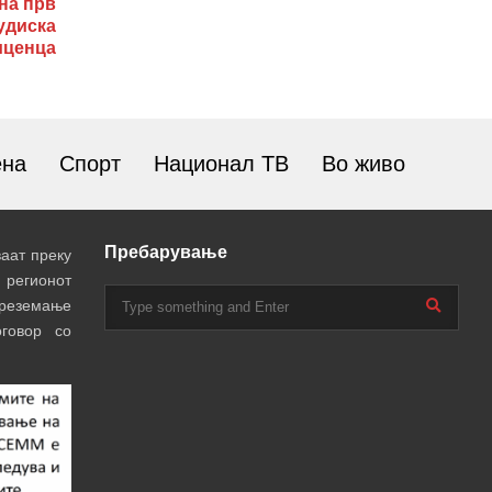
на прв
удиска
иценца
ена
Спорт
Национал ТВ
Во живо
Пребарување
аат преку
 регионот
преземање
говор со