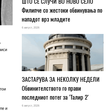
ШТО СЕ СЛУЧИ ВО НОВО СЕЛО
Филипче со жестоки обвинувања по
нападот врз младите
6 август, 2026
о
чиси
ЗАСТАРУВА ЗА НЕКОЛКУ НЕДЕЛИ
Обвинителството го прави
стои
последниот потег за ‘Талир 2’
6 август, 2026
ле и