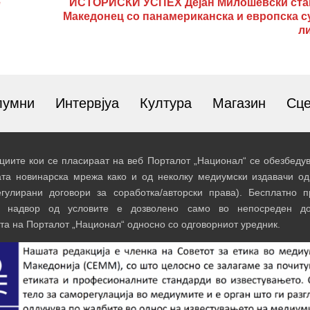
е
ИСТОРИСКИ УСПЕХ Дејан Милошевски ста
Македонец со панамериканска и европска с
л
лумни
Интервјуа
Култура
Магазин
Сц
иите кои се пласираат на веб Порталот „Национал“ се обезбедув
ата новинарска мрежа како и од неколку медиумски издавачи од
егулирани договори за соработка/авторски права). Бесплатно 
и надвор од условите е дозволено само во непосреден до
та на Порталот „Национал“ односно со одговорниот уредник.