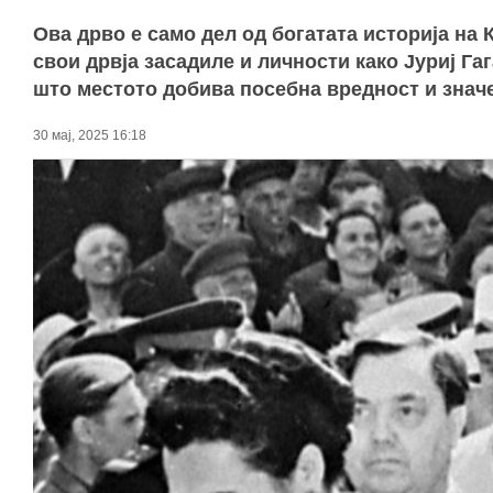
Ова дрво е само дел од богатата историја на 
свои дрвја засадиле и личности како Јуриј Га
што местото добива посебна вредност и значе
30 мај, 2025 16:18