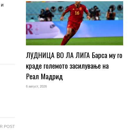
 и
ЛУДНИЦА ВО ЛА ЛИГА Барса му го
краде големото засилување на
Реал Мадрид
6 август, 2026
R POST