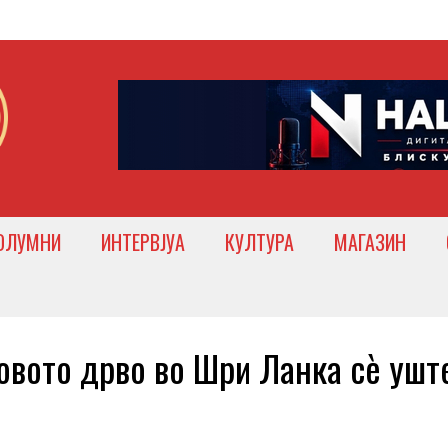
ОЛУМНИ
ИНТЕРВЈУА
КУЛТУРА
МАГАЗИН
вото дрво во Шри Ланка сè ушт