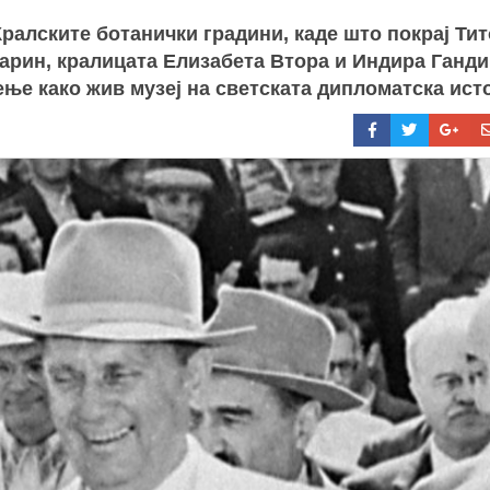
Кралските ботанички градини, каде што покрај Тит
гарин, кралицата Елизабета Втора и Индира Ганди
ње како жив музеј на светската дипломатска исто