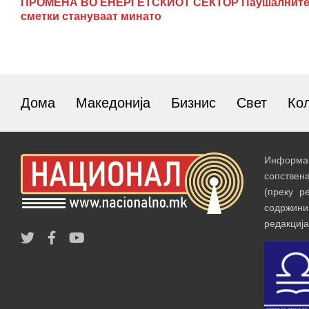
ПРОМЕНА ВО ЕНЕРГЕТСКИОТ СЕКТОР Паушалнит
сметки стануваат минато
Дома
Македонија
Бизнис
Свет
Ко
Информац
сопствен
(преку р
содржин
редакција