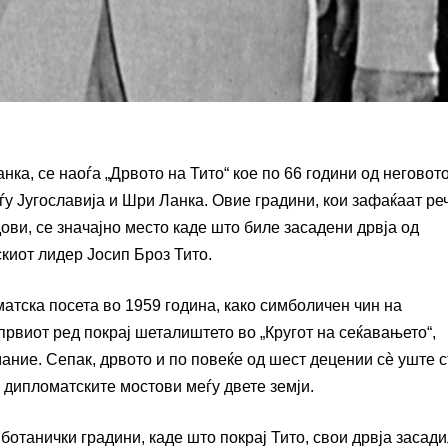
ка, се наоѓа „Дрвото на Тито“ кое по 66 години од неговот
у Југославија и Шри Ланка. Овие градини, кои зафаќаат ре
дови, се значајно место каде што биле засадени дрвја од
скиот лидер Јосип Броз Тито.
атска посета во 1959 година, како симболичен чин на
 првиот ред покрај шеталиштето во „Кругот на сеќавањето“,
ание. Сепак, дрвото и по повеќе од шест децении сè уште 
и дипломатските мостови меѓу двете земји.
ботанички градини, каде што покрај Тито, свои дрвја засади