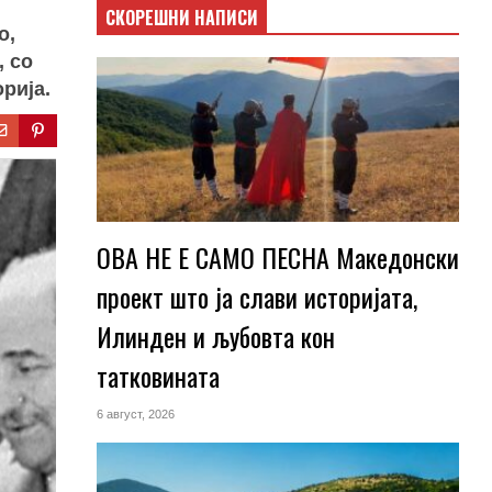
СКОРЕШНИ НАПИСИ
о,
, со
рија.
ОВА НЕ Е САМО ПЕСНА Македонски
проект што ја слави историјата,
Илинден и љубовта кон
татковината
6 август, 2026