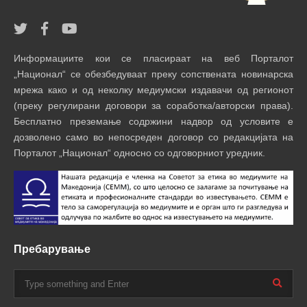
Информациите кои се пласираат на веб Порталот
„Национал“ се обезбедуваат преку сопствената новинарска
мрежа како и од неколку медиумски издавачи од регионот
(преку регулирани договори за соработка/авторски права).
Бесплатно преземање содржини надвор од условите е
дозволено само во непосреден договор со редакцијата на
Порталот „Национал“ односно со одговорниот уредник.
Пребарување