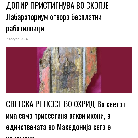
ДОПИР ПРИСТИГНУВА ВО СКОПЈЕ
Лабараториум отвора бесплатни
работилници
7 август, 2026
СВЕТСКА РЕТКОСТ ВО ОХРИД Во светот
има само триесетина вакви икони, а
единствената во Македонија сега е
изложена