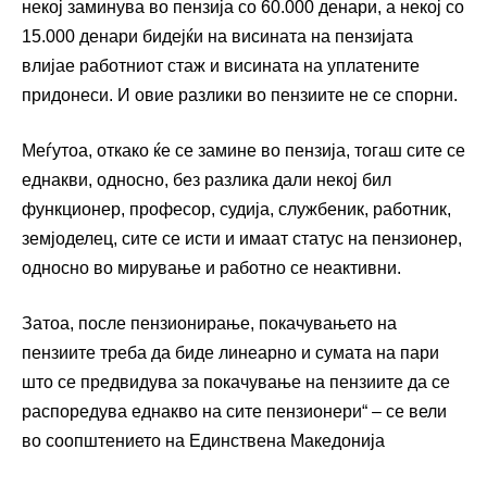
некој заминува во пензија со 60.000 денари, а некој со
15.000 денари бидејќи на висината на пензијата
влијае работниот стаж и висината на уплатените
придонеси. И овие разлики во пензиите не се спорни.
Меѓутоа, откако ќе се замине во пензија, тогаш сите се
еднакви, односно, без разлика дали некој бил
функционер, професор, судија, службеник, работник,
земјоделец, сите се исти и имаат статус на пензионер,
односно во мирување и работно се неактивни.
Затоа, после пензионирање, покачувањето на
пензиите треба да биде линеарно и сумата на пари
што се предвидува за покачување на пензиите да се
распоредува еднакво на сите пензионери“ – се вели
во соопштението на Единствена Македонија