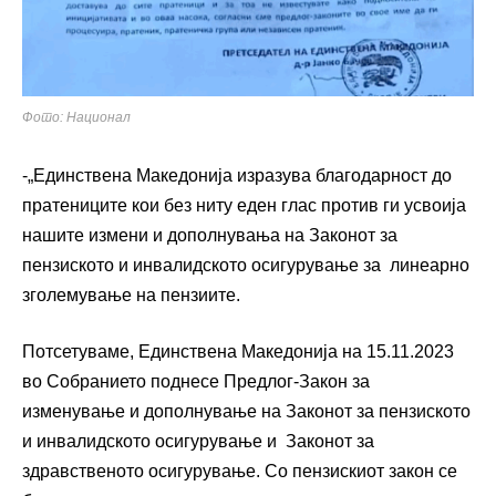
Фото: Национал
-„Единствена Македонија изразува благодарност до
пратениците кои без ниту еден глас против ги усвоија
нашите измени и дополнувања на Законот за
пензиското и инвалидското осигурување за линеарно
зголемување на пензиите.
Потсетуваме, Единствена Македонија на 15.11.2023
во Собранието поднесе Предлог-Закон за
изменување и дополнување на Законот за пензиското
и инвалидското осигурување и Законот за
здравственото осигурување. Со пензискиот закон се