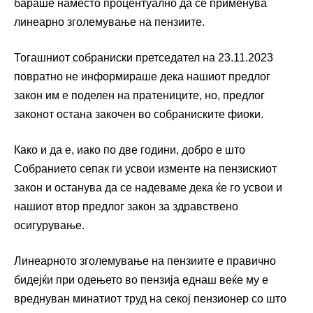
бараше наместо процентуално да се применува
линеарно зголемување на пензиите.
Тогашниот собраниски претседател на 23.11.2023
повратно не информираше дека нашиот предлог
закон им е поделен на пратениците, но, предлог
законот остана закочен во собраниските фиоки.
Како и да е, иако по две години, добро е што
Собранието сепак ги усвои изменте на пензискиот
закон и останува да се надеваме дека ќе го усвои и
нашиот втор предлог закон за здравствено
осигурување.
Линеарното зголемување на пензиите е правично
бидејќи при одењето во пензија еднаш веќе му е
вреднуван минатиот труд на секој пензионер со што