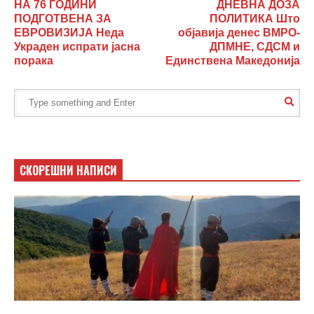
НА 76 ГОДИНИ
ДНЕВНА ДОЗА
ПОДГОТВЕНА ЗА
ПОЛИТИКА Што
ЕВРОВИЗИЈА Неда
објавија денес ВМРО-
Украден испрати јасна
ДПМНЕ, СДСМ и
порака
Единствена Македонија
СКОРЕШНИ НАПИСИ