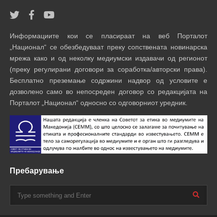
Информациите кои се пласираат на веб Порталот
„Национал“ се обезбедуваат преку сопствената новинарска
мрежа како и од неколку медиумски издавачи од регионот
(преку регулирани договори за соработка/авторски права).
Бесплатно преземање содржини надвор од условите е
дозволено само во непосреден договор со редакцијата на
Порталот „Национал“ односно со одговорниот уредник.
Пребарување