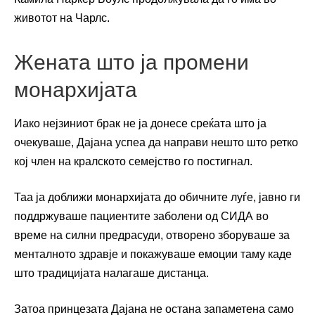
животот на Чарлс.
Жената што ја промени
монархијата
Иако нејзиниот брак не ја донесе среќата што ја
очекуваше, Дајана успеа да направи нешто што ретко
кој член на кралското семејство го постигнал.
Таа ја доближи монархијата до обичните луѓе, јавно ги
поддржуваше пациентите заболени од СИДА во
време на силни предрасуди, отворено зборуваше за
менталното здравје и покажуваше емоции таму каде
што традицијата налагаше дистанца.
Затоа принцезата Дајана не остана запаметена само