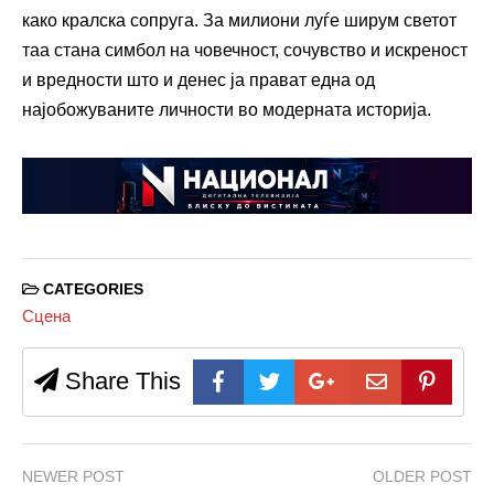
како кралска сопруга. За милиони луѓе ширум светот
таа стана симбол на човечност, сочувство и искреност
и вредности што и денес ја прават една од
најобожуваните личности во модерната историја.
CATEGORIES
Сцена
Share This
NEWER POST
OLDER POST