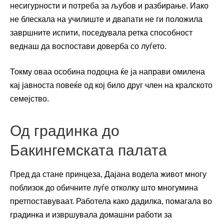
несигурности и потреба за љубов и разбирање. Иако
не блескала на училиште и двапати не ги положила
завршните испити, поседувала ретка способност
веднаш да воспостави доверба со луѓето.
Токму оваа особина подоцна ќе ја направи омилена
кај јавноста повеќе од кој било друг член на кралското
семејство.
Од градинка до
Бакингемската палата
Пред да стане принцеза, Дајана водела живот многу
поблизок до обичните луѓе отколку што многумина
претпоставуваат. Работела како дадилка, помагала во
градинка и извршувала домашни работи за