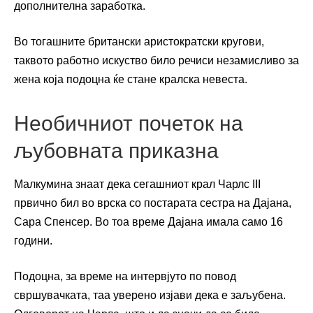
дополнителна заработка.
Во тогашните британски аристократски кругови,
таквото работно искуство било речиси незамисливо за
жена која подоцна ќе стане кралска невеста.
Необичниот почеток на
љубовната приказна
Малкумина знаат дека сегашниот крал Чарлс III
првично бил во врска со постарата сестра на Дајана,
Сара Спенсер. Во тоа време Дајана имала само 16
години.
Подоцна, за време на интервјуто по повод
свршувачката, таа уверено изјави дека е заљубена.