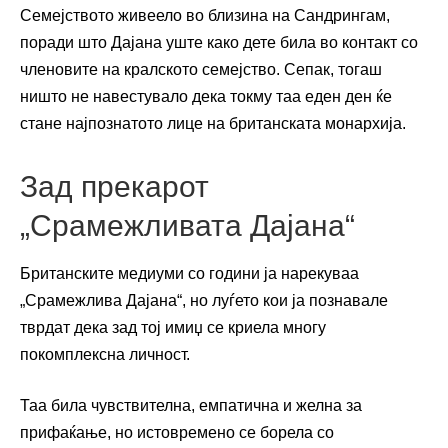
Семејството живеело во близина на Сандрингам,
поради што Дајана уште како дете била во контакт со
членовите на кралското семејство. Сепак, тогаш
ништо не навестувало дека токму таа еден ден ќе
стане најпознатото лице на британската монархија.
Зад прекарот
„Срамежливата Дајана“
Британските медиуми со години ја нарекуваа
„Срамежлива Дајана“, но луѓето кои ја познавале
тврдат дека зад тој имиџ се криела многу
покомплексна личност.
Таа била чувствителна, емпатична и желна за
прифаќање, но истовремено се борела со