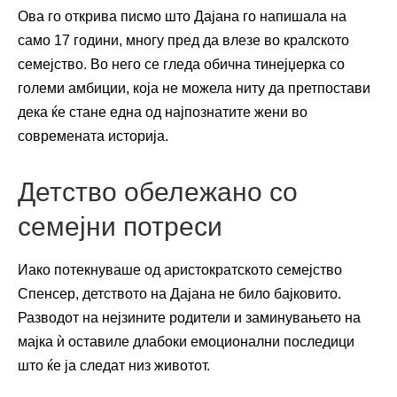
Ова го открива писмо што Дајана го напишала на
само 17 години, многу пред да влезе во кралското
семејство. Во него се гледа обична тинејџерка со
големи амбиции, која не можела ниту да претпостави
дека ќе стане една од најпознатите жени во
современата историја.
Детство обележано со
семејни потреси
Иако потекнуваше од аристократското семејство
Спенсер, детството на Дајана не било бајковито.
Разводот на нејзините родители и заминувањето на
мајка ѝ оставиле длабоки емоционални последици
што ќе ја следат низ животот.