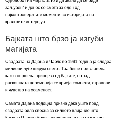
Одговорот на Чарлс „што и да значи да се биде
заљубен“ и денес се смета за еден од
најконтроверзните моменти во историјата на
кралските интервјуа.
Бајката што брзо ја изгуби
магијата
Свадбата на Дајана и Чарлс во 1981 година ја следеа
милиони луѓе ширум светот. Таа беше претставена
како совршена принцеза од бајките, но зад
раскошната церемонија се криеја сомнежи, стравови
и чувство на осаменост.
Самата Дајана подоцна призна дека уште пред
свадбата била свесна за силното влијание што
Камила Паркер Боулс продолжувала да го има во