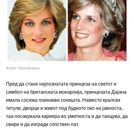
Фото: Принтскрин
Пред да стане најпознатата принцеза на светот и
симбол на британската монархија, принцезата Дајана
имала сосема поинакви соништа. Наместо кралски
титули, дворци и живот под будното око на јавноста,
таа посакувала кариера во уметноста и да танцува, да
свири и да изгради сопствен пат.