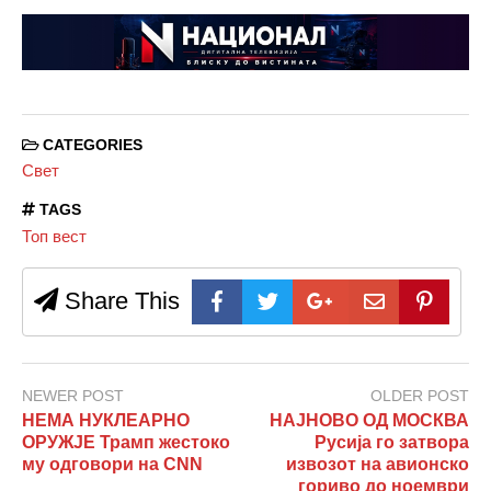
CATEGORIES
Свет
TAGS
Топ вест
Share This
NEWER POST
OLDER POST
НЕМА НУКЛЕАРНО
НАЈНОВО ОД МОСКВА
ОРУЖЈЕ Трамп жестоко
Русија го затвора
му одговори на CNN
извозот на авионско
гориво до ноември