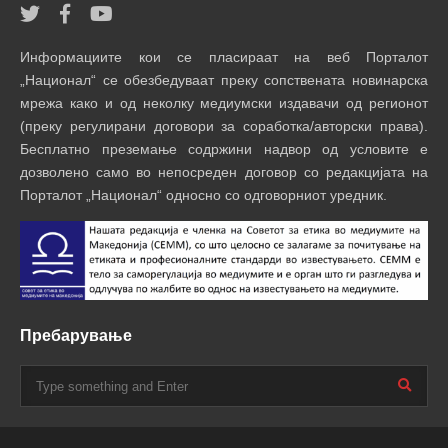
Информациите кои се пласираат на веб Порталот
„Национал“ се обезбедуваат преку сопствената новинарска
мрежа како и од неколку медиумски издавачи од регионот
(преку регулирани договори за соработка/авторски права).
Бесплатно преземање содржини надвор од условите е
дозволено само во непосреден договор со редакцијата на
Порталот „Национал“ односно со одговорниот уредник.
Пребарување