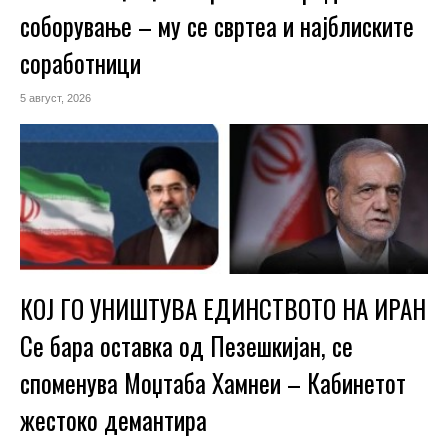
соборување – му се свртеа и најблиските
соработници
5 август, 2026
КОЈ ГО УНИШТУВА ЕДИНСТВОТО НА ИРАН
Се бара оставка од Пезешкијан, се
споменува Моџтаба Хамнеи – Кабинетот
жестоко демантира