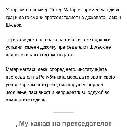
Унгарскиот премиер Петер Маѓар е спремен да оди до
крај и да го смени претседателиот на државата Тамаш
Шуљок.
Тој изјави дека неговата партија Тиса ќе поддржи
уставни измени доколку претседателот Шуљок не
поднесе оставка од функцијата.
Маѓар нагласи дека, според него, институцијата
претседател на Републиката мора да го врати својот
углед, кој, како што рече, бил нарушен поради
„молчење, пасивност и неприфатливи одлуки“ во
изминатите години.
„Му кажав на претседателот