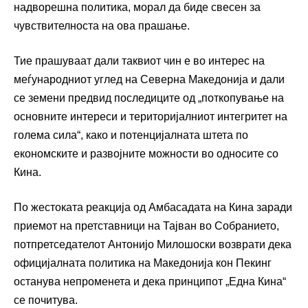
надворешна политика, морал да биде свесен за
чувствителноста на ова прашање.
Тие прашуваат дали таквиот чин е во интерес на
меѓународниот углед на Северна Македонија и дали
се земени предвид последиците од „поткопување на
основните интереси и територијалниот интегритет на
голема сила“, како и потенцијалната штета по
економските и развојните можности во односите со
Кина.
По жестоката реакција од Амбасадата на Кина заради
приемот на претставници на Тајван во Собранието,
потпретседателот Антонијо Милошоски возврати дека
официјалната политика на Македонија кон Пекинг
останува непроменета и дека принципот „Една Кина“
се почитува.