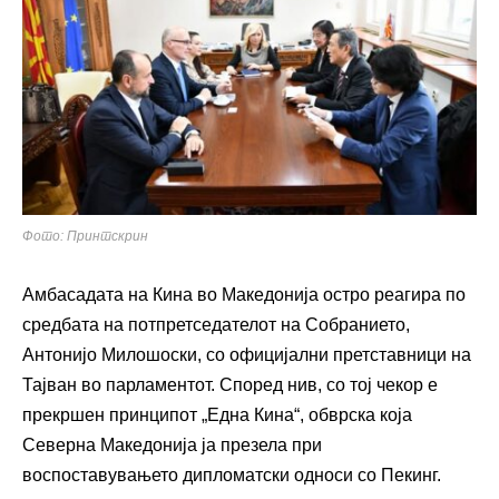
Фото: Принтскрин
Амбасадата на Кина во Македонија остро реагира по
средбата на потпретседателот на Собранието,
Антонијо Милошоски, со официјални претставници на
Тајван во парламентот. Според нив, со тој чекор е
прекршен принципот „Една Кина“, обврска која
Северна Македонија ја презела при
воспоставувањето дипломатски односи со Пекинг.