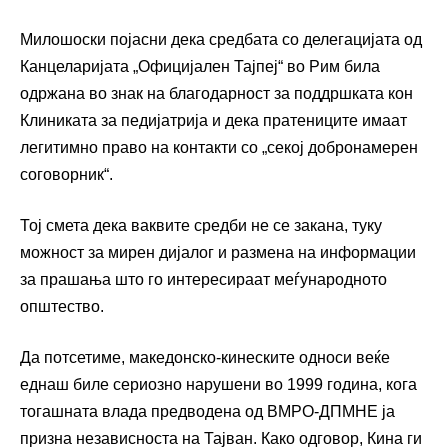
Милошоски појасни дека средбата со делегацијата од
Канцеларијата „Официјален Тајпеј“ во Рим била
одржана во знак на благодарност за поддршката кон
Клиниката за педијатрија и дека пратениците имаат
легитимно право на контакти со „секој добронамерен
соговорник“.
Тој смета дека ваквите средби не се закана, туку
можност за мирен дијалог и размена на информации
за прашања што го интересираат меѓународното
општество.
Да потсетиме, македонско-кинеските односи веќе
еднаш биле сериозно нарушени во 1999 година, кога
тогашната влада предводена од ВМРО-ДПМНЕ ја
призна независноста на Тајван. Како одговор, Кина ги