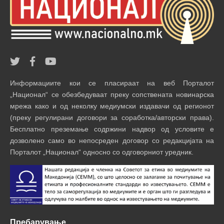
Информациите кои се пласираат на веб Порталот
„Национал“ се обезбедуваат преку сопствената новинарска
мрежа како и од неколку медиумски издавачи од регионот
(преку регулирани договори за соработка/авторски права).
Бесплатно преземање содржини надвор од условите е
дозволено само во непосреден договор со редакцијата на
Порталот „Национал“ односно со одговорниот уредник.
Пребарување