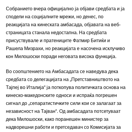
Собранието вчера официјално ја објави средбата и ја
сподели на социјалните мрежи, но денес, по
реакцијата на кинеската амбасада, објавата на веб-
страницата станала недостапна. На средбата
присуствувале и пратениците Фатмир Битиќи и
Рашела Мизрахи, но реакцијата е насочена исклучиво
кон Милошоски поради неговата висока функција.
Во соопштението на Амбасадата се наведува дека
средбата со делегацијата на „Претставништвото на
Тајпеј во Италија“ ја поткопува политичката основа на
кинеско-македонските односи и испраќа погрешен
сигнал до „сепаратистичките сили кои се залагаат за
независност на Тајван“. Од амбасадата потсетуваат
дека Милошоски, како поранешен министер за
надворешни работи и претседавач со Комисијата за