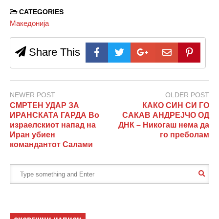
CATEGORIES
Македонија
Share This
NEWER POST
OLDER POST
СМРТЕН УДАР ЗА
КАКО СИН СИ ГО
ИРАНСКАТА ГАРДА Во
САКАВ АНДРЕЈЧО ОД
израелскиот напад на
ДНК – Никогаш нема да
Иран убиен
го преболам
командантот Салами