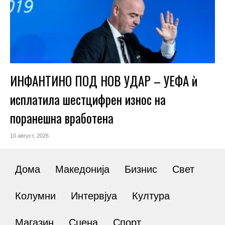
ИНФАНТИНО ПОД НОВ УДАР – УЕФА ѝ
исплатила шестцифрен износ на
поранешна вработена
10 август, 2026
Дома
Македонија
Бизнис
Свет
Колумни
Интервјуа
Култура
Магазин
Сцена
Спорт