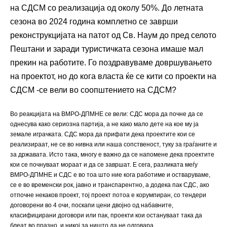
на СДСМ со реализација од околу 50%. До летната
сезона во 2024 година комплетно се заврши
реконструкцијата на патот од Св. Наум до пред селото
Пештани и заради туристичката сезона имаше мал
прекин на работите. Го поздравуваме довршувањето
на проектот, но до кога власта ќе се кити со проекти на
СДСМ -се вели во соопштението на СДСМ?
Во реакцијата на ВМРО-ДПМНЕ се вели: СДС мора да почне да се
однесува како сериозна партија, а не како мало дете на кое му ја
земале играчката. СДС мора да прифати дека проектите кои се
реализираат, не се во нивна или наша сопственост, туку за граѓаните и
за државата. Исто така, многу е важно да се напомене дека проектите
кои се почнуваат мораат и да се завршат. Е сега, разликата меѓу
ВМРО-ДПМНЕ и СДС е во тоа што ние кога работиме и остваруваме,
се е во временски рок, јавно и транспарентно, а додека пак СДС, ако
отпочне некаков проект, тој проект потоа е корумпиран, со тендери
договорени во 4 очи, поскапи цени двојно од набавните,
класифицирани договори или пак, проекти кои остануваат така да
блеат во празно, и никој за ништо да не одговара.