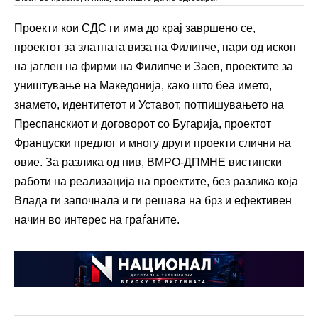
Проекти кои СДС ги има до крај завршено се,
проектот за златната виза на Филипче, пари од ископ
на јаглен на фирми на Филипче и Заев, проектите за
уништување на Македонија, како што беа името,
знамето, идентитетот и Уставот, потпишувањето на
Преспанскиот и договорот со Бугарија, проектот
Француски предлог и многу други проекти слични на
овие. За разлика од нив, ВМРО-ДПМНЕ вистински
работи на реализација на проектите, без разлика која
Влада ги започнала и ги решава на брз и ефективен
начин во интерес на граѓаните.