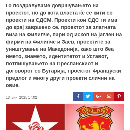
Го поздравуваме довршувањето на
проектот, но до кога власта ќе се кити со
проекти на СДСМ. Проекти кои СДС ги има
до крај завршено се, проектот за златната
виза на Филипче, пари од ископ на јаглен на
фирми на Филипче и Заев, проектите за
уништување на Македонија, како што беа
името, знамето, идентитетот и Уставот,
потпишувањето на Преспанскиот и
договорот со Бугарија, проектот Француски
предлог и многу други проекти слични на
овие.
13 јуни, 2025 17:02