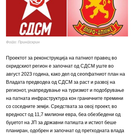
Фото: Принтскрин
Проектот за реконструкција на патниот правец во
охридскиот регион е започнат од СДСМ уште во
август 2023 година, како дел од сеопфатниот план на
Владата предводеа од СДСМ за раст и развој на
регионот, унапредување на туризмот и подобрување
на патната инфраструктура кон граничните премини
со соседните земји. Средствата за овој проект, во
вредност од 11,7 милиони евра, беа обезбедени од
буџетот на ЈП за државни патишта и истиот беше
планиран, одобрен и започнат од претходната влада