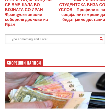
СЕ ВМЕШАЛА ВО
СТУДЕНТСКА ВИЗА СО
ВОЈНАТА СО ИРАН
УСЛОВ – Профилите на
Француски авиони
социјалните мрежи да
собориле дронови на
бидат јавно достапни
Иран
СКОРЕШНИ НАПИСИ