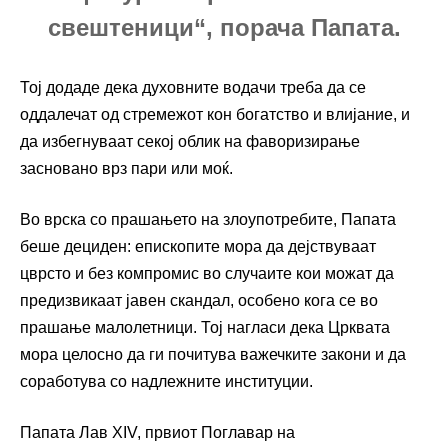
свештеници“, порача Папата.
Тој додаде дека духовните водачи треба да се
оддалечат од стремежот кон богатство и влијание, и
да избегнуваат секој облик на фаворизирање
засновано врз пари или моќ.
Во врска со прашањето на злоупотребите, Папата
беше дециден: епископите мора да дејствуваат
цврсто и без компромис во случаите кои можат да
предизвикаат јавен скандал, особено кога се во
прашање малолетници. Тој нагласи дека Црквата
мора целосно да ги почитува важечките закони и да
соработува со надлежните институции.
Папата Лав XIV, првиот Поглавар на