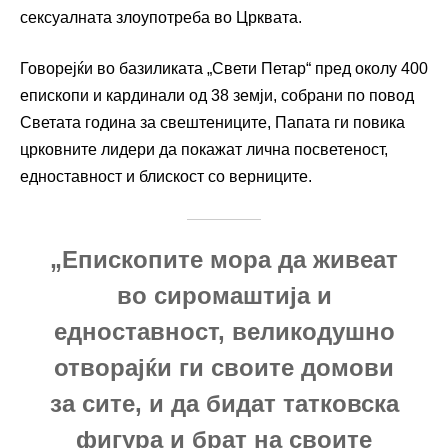
сексуалната злоупотреба во Црквата.
Говорејќи во базиликата „Свети Петар“ пред околу 400
епископи и кардинали од 38 земји, собрани по повод
Светата година за свештениците, Папата ги повика
црковните лидери да покажат лична посветеност,
едноставност и блискост со верниците.
„Епископите мора да живеат
во сиромаштија и
едноставност, великодушно
отворајќи ги своите домови
за сите, и да бидат татковска
фигура и брат на своите