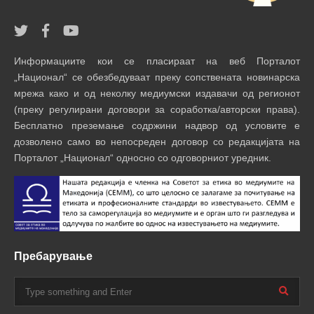
Информациите кои се пласираат на веб Порталот
„Национал“ се обезбедуваат преку сопствената новинарска
мрежа како и од неколку медиумски издавачи од регионот
(преку регулирани договори за соработка/авторски права).
Бесплатно преземање содржини надвор од условите е
дозволено само во непосреден договор со редакцијата на
Порталот „Национал“ односно со одговорниот уредник.
Пребарување