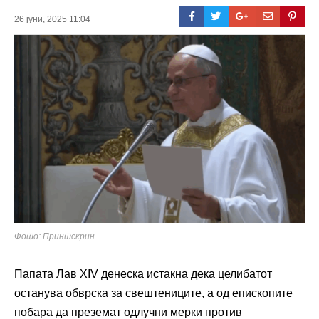
26 јуни, 2025 11:04
Фото: Принтскрин
Папата Лав XIV денеска истакна дека целибатот
останува обврска за свештениците, а од епископите
побара да преземат одлучни мерки против