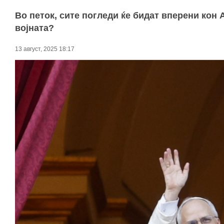
Во петок, сите погледи ќе бидат вперени кон А
војната?
13 август, 2025 18:17