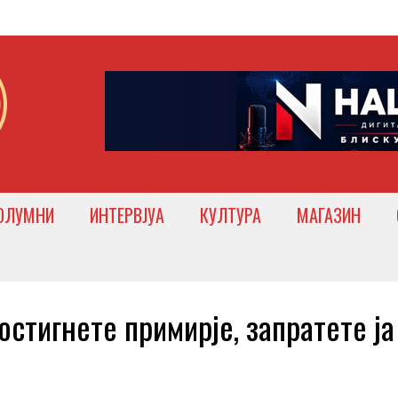
ОЛУМНИ
ИНТЕРВЈУА
КУЛТУРА
МАГАЗИН
тигнете примирје, запратете ја