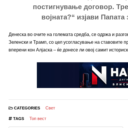
постигнување договор. Треб
војната?“ изјави Папата 
Денеска во oчите на големата средба, се одржа и разг
Зеленски и Трамп, со цел усогласување на ставовите пр
вперени кон Алјаска – ќе донесе ли овој самит историс
Свет
CATEGORIES
Топ вест
TAGS