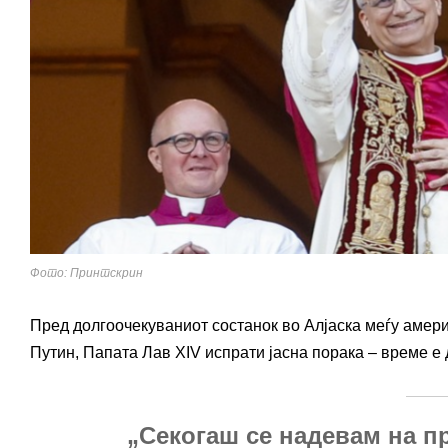
Фото: Принтскрин
Пред долгоочекуваниот состанок во Алјаска меѓу амер
Путин, Папата Лав XIV испрати јасна порака – време е 
„Секогаш се надевам на п