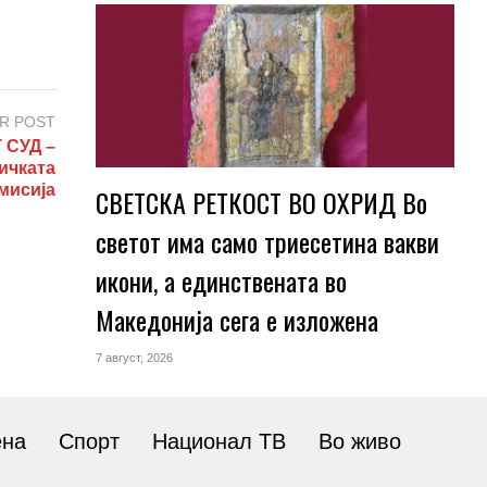
R POST
СУД –
ичката
мисија
СВЕТСКА РЕТКОСТ ВО ОХРИД Во
светот има само триесетина вакви
икони, а единствената во
Македонија сега е изложена
7 август, 2026
ена
Спорт
Национал ТВ
Во живо