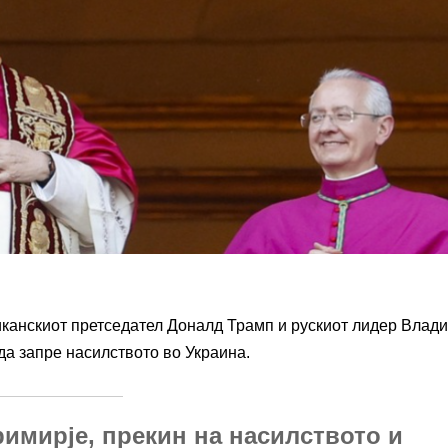
иканскиот претседател Доналд Трамп и рускиот лидер Влад
да запре насилството во Украина.
римирје, прекин на насилството и