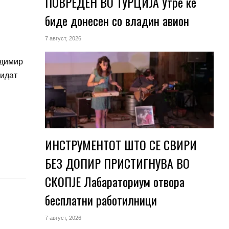
ПОВРЕДЕН ВО ТУРЦИЈА Утре ќе
биде донесен со владин авион
7 август, 2026
одимир
бидат
ИНСТРУМЕНТОТ ШТО СЕ СВИРИ
БЕЗ ДОПИР ПРИСТИГНУВА ВО
СКОПЈЕ Лабараториум отвора
бесплатни работилници
7 август, 2026