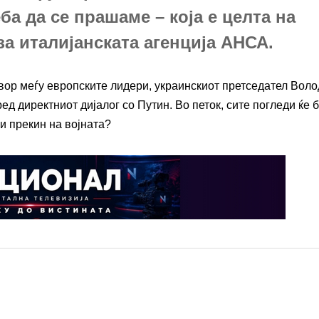
а да се прашаме – која е целта на
за италијанската агенција АНСА.
овор меѓу европските лидери, украинскиот претседател Вол
ед директниот дијалог со Путин. Во петок, сите погледи ќе 
ки прекин на војната?