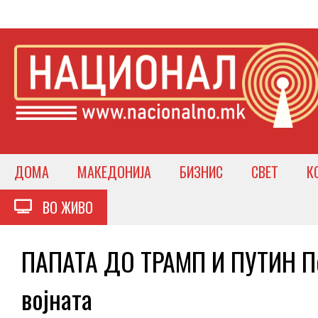
ДОМА
МАКЕДОНИЈА
БИЗНИС
СВЕТ
К
ВО ЖИВО
ПАПАТА ДО ТРАМП И ПУТИН Пос
војната