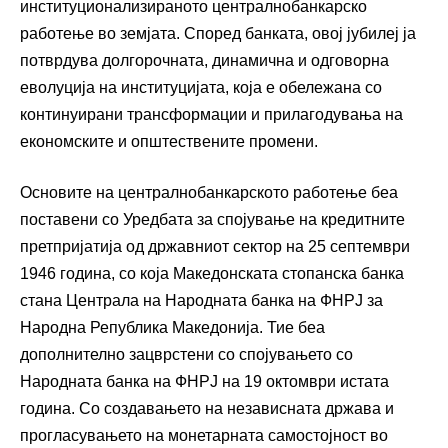
институционализираното централнобанкарско
работење во земјата. Според банката, овој јубилеј ја
потврдува долгорочната, динамична и одговорна
еволуција на институцијата, која е обележана со
континуирани трансформации и прилагодувања на
економските и општествените промени.
Основите на централнобанкарското работење беа
поставени со Уредбата за спојување на кредитните
претпријатија од државниот сектор на 25 септември
1946 година, со која Македонската стопанска банка
стана Централа на Народната банка на ФНРЈ за
Народна Република Македонија. Тие беа
дополнително зацврстени со спојувањето со
Народната банка на ФНРЈ на 19 октомври истата
година. Со создавањето на независната држава и
прогласувањето на монетарната самостојност во