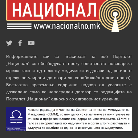
Информациите кои се пласираат на веб Порталот
„Национал“ се обезбедуваат преку сопствената новинарска
мрежа како и од неколку медиумски издавачи од регионот
(преку регулирани договори за соработка/авторски права).
Бесплатно преземање содржини надвор од условите е
дозволено само во непосреден договор со редакцијата на
Порталот „Национал“ односно со одговорниот уредник.