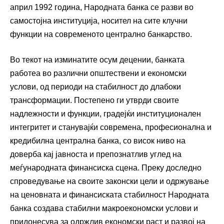
април 1992 година, Народната банка се разви во
самостојна институција, носител на сите клучни
функции на современото централно банкарство.
Во текот на изминатите осум децении, банката
работеа во различни општествени и економски
услови, од периоди на стабилност до длабоки
трансформации. Постепено ги утврди своите
надлежности и функции, градејќи институционален
интегритет и станувајќи современа, професионална и
кредибилна централна банка, со висок ниво на
доверба кај јавноста и препознатлив углед на
меѓународната финансиска сцена. Преку доследно
спроведување на своите законски цели и одржување
на ценовната и финансиската стабилност Народната
банка создава стабилни макроекономски услови и
придонесува за одржлив економски раст и развој на