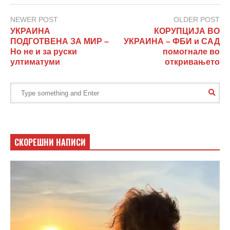
NEWER POST
OLDER POST
УКРАИНА
КОРУПЦИЈА ВО
ПОДГОТВЕНА ЗА МИР –
УКРАИНА – ФБИ и САД
Но не и за руски
помогнале во
ултиматуми
откривањето
СКОРЕШНИ НАПИСИ