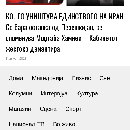
КОЈ ГО УНИШТУВА ЕДИНСТВОТО НА ИРАН
Се бара оставка од Пезешкијан, се
споменува Моџтаба Хамнеи – Кабинетот
жестоко демантира
5 август, 2026
Дома
Македонија
Бизнис
Свет
Колумни
Интервјуа
Култура
Магазин
Сцена
Спорт
Национал ТВ
Во живо