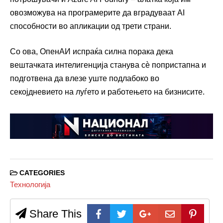
овозможува на програмерите да вградуваат AI
способности во апликации од трети страни.
Со ова, ОпенАИ испраќа силна порака дека
вештачката интелигенција станува сѐ попристапна и
подготвена да влезе уште подлабоко во
секојдневието на луѓето и работењето на бизнисите.
CATEGORIES
Технологија
Share This