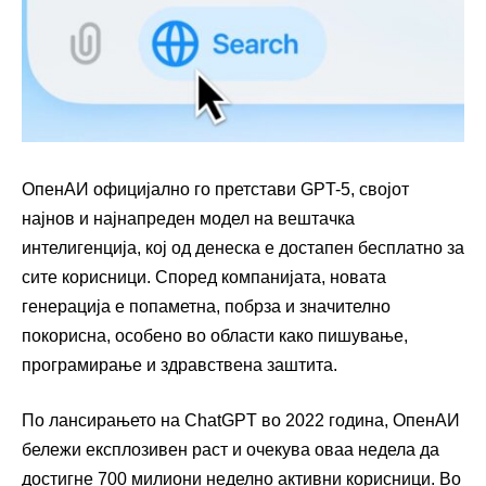
ОпенАИ официјално го претстави GPT-5, својот
најнов и најнапреден модел на вештачка
интелигенција, кој од денеска е достапен бесплатно за
сите корисници. Според компанијата, новата
генерација е попаметна, побрза и значително
покорисна, особено во области како пишување,
програмирање и здравствена заштита.
По лансирањето на ChatGPT во 2022 година, ОпенАИ
бележи експлозивен раст и очекува оваа недела да
достигне 700 милиони неделно активни корисници. Во