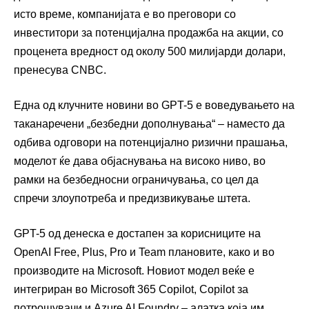
исто време, компанијата е во преговори со
инвеститори за потенцијална продажба на акции, со
проценета вредност од околу 500 милијарди долари,
пренесува CNBC.
Една од клучните новини во GPT-5 е воведувањето на
таканаречени „безбедни дополнувања“ – наместо да
одбива одговори на потенцијално ризични прашања,
моделот ќе дава објаснувања на високо ниво, во
рамки на безбедносни ограничувања, со цел да
спречи злоупотреба и предизвикување штета.
GPT-5 од денеска е достапен за корисниците на
OpenAI Free, Plus, Pro и Team плановите, како и во
производите на Microsoft. Новиот модел веќе е
интегриран во Microsoft 365 Copilot, Copilot за
потрошувачи и Azure AI Foundry – алатка која им