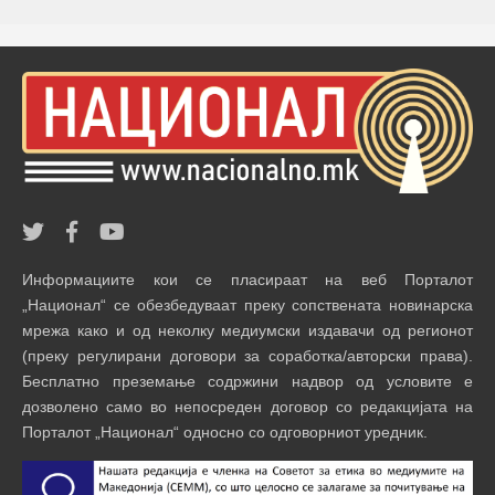
Информациите кои се пласираат на веб Порталот
„Национал“ се обезбедуваат преку сопствената новинарска
мрежа како и од неколку медиумски издавачи од регионот
(преку регулирани договори за соработка/авторски права).
Бесплатно преземање содржини надвор од условите е
дозволено само во непосреден договор со редакцијата на
Порталот „Национал“ односно со одговорниот уредник.