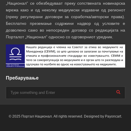
„Национал“ се обезбедуваат преку сопствената новинарска
мрежа како и од неколку медиумски издавачи од регионот
(преку регулирани договори за соработка/авторски права).
Бесплатно преземање содржини надвор од условите е
дозволено само во непосреден договор со редакцијата на
Порталот „Национал“ односно со одговорниот уредник.
Пребарување
© 2025 Портал Национал. All rights reserved. Designed by Payoncart.