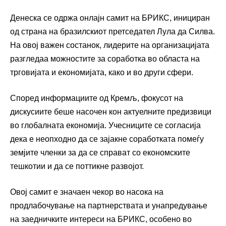
Денеска се одржа онлајн самит на БРИКС, инициран
од страна на бразилскиот претседател Лула да Силва.
На овој важен состанок, лидерите на организацијата
разгледаа можностите за соработка во областа на
трговијата и економијата, како и во други сфери.
Според информациите од Кремљ, фокусот на
дискусиите беше насочен кон актуелните предизвици
во глобалната економија. Учесниците се согласија
дека е неопходно да се зајакне соработката помеѓу
земјите членки за да се справат со економските
тешкотии и да се поттикне развојот.
Овој самит е значаен чекор во насока на
продлабочување на партнерствата и унапредување
на заедничките интереси на БРИКС, особено во