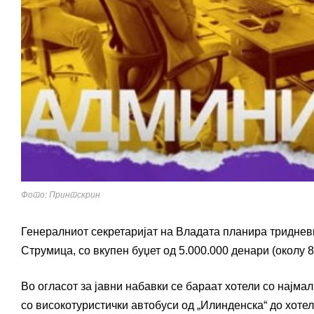
Фото: Принтскрин
Генералниот секретаријат на Владата планира триднев
Струмица, со вкупен буџет од 5.000.000 денари (околу 8
Во огласот за јавни набавки се бараат хотели со најма
со високотуристички автобуси од „Илинденска“ до хотел