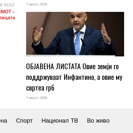
7 август, 2026
R POST
ИМОТ –
алицата
ОБЈАВЕНА ЛИСТАТА Овие земји го
поддржуваат Инфантино, а овие му
свртеа грб
7 август, 2026
ена
Спорт
Национал ТВ
Во живо