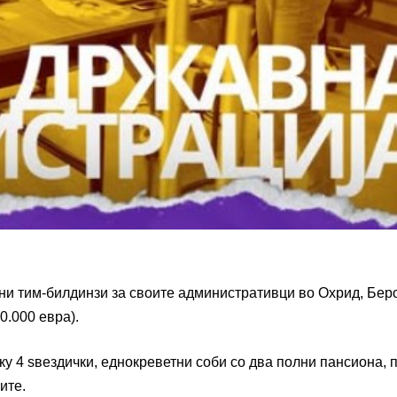
ни тим-билдинзи за своите административци во Охрид, Бер
0.000 евра).
лку 4 ѕвездички, еднокреветни соби со два полни пансиона, 
ите.