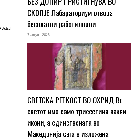
БЕЗ ДОПИР ПРИСТИГНУВА ВО
СКОПЈЕ Лабараториум отвора
бесплатни работилници
уваат
7 август, 2026
СВЕТСКА РЕТКОСТ ВО ОХРИД Во
светот има само триесетина вакви
икони, а единствената во
Македонија сега е изложена