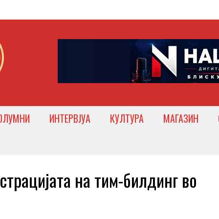
ОЛУМНИ
ИНТЕРВЈУА
КУЛТУРА
МАГАЗИН
трацијата на тим-билдинг во